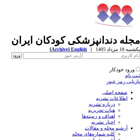
مجله دندانپزشکی کودکان ایران
یکشنبه 18 مرداد 1405
|
English
]
Archive
[
ورود خودکار
ثبت نام
بازیابی رمز عبور
صفحه اصلی
اطلاعات نشریه
درباره نشریه
هیات تحریریه
اهداف و زمینه‌ها
اخبار نشریه
آرشیو مجله و مقالات
کلیه شماره‌های مجله
آخرین شماره