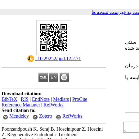
ت به فهرست نسخه ها
 سنتی
ند شده
‎ 10.29252/ijpd.12.2.71
یسه با
Download citation:
BibTeX
|
RIS
|
EndNote
|
Medlars
|
ProCite
|
Reference Manager
|
RefWorks
Send citation to:
Mendeley
Zotero
RefWorks
Poorzandpoush K, Seraj B, Hoseinipour Z, Hoseini
Z. Regenerative Endodontic Treatment