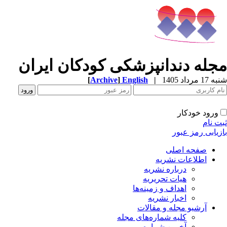
مجله دندانپزشکی کودکان ایران
شنبه 17 مرداد 1405
|
English
]
Archive
[
ورود خودکار
ثبت نام
بازیابی رمز عبور
صفحه اصلی
اطلاعات نشریه
درباره نشریه
هیات تحریریه
اهداف و زمینه‌ها
اخبار نشریه
آرشیو مجله و مقالات
کلیه شماره‌های مجله
آخرین شماره