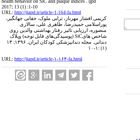
health behavior on SiC and plaque indices . ijpd
2017; 13 (1) :1-10
URL:
http://jiapd.ir/article-1-164-fa.html
کریمی افشار مهرناز، ترابی ملوک، حقانی جهانگیر،
پوراسلامی حمیدرضا، طاهری علی، سالاری
منصوره. ارزیابی تاثیر رفتار بهداشتی والدین روی
شاخص هایSiC (پوسیدگی‌های قابل توجه) وپلاک
دندانی. مجله دندانپزشکی کودکان ایران. ۱۳۹۶; ۱۳
(۱) :۱-۱۰
URL:
http://jiapd.ir/article-۱-۱۶۴-fa.html
و