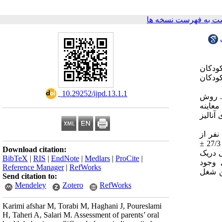
ت به فهرست نسخه ها
ودکان
کودکان
‎ 10.29252/ijpd.13.1.1
جام شد. روش
عاینه
معناداری 5% برای آنالیز
پاسخ دهندگان در این مطالعه 89% (179نفر)، والدین مادر و بقیه پدران بودند . میانگین سنی والدین33/6±00/34 سال بودند. 126 نفر از
به ترتیب3.25±6.29 و 27/3 ±
Download citation:
ی دریک
BibTeX
|
RIS
|
EndNote
|
Medlars
|
ProCite
|
ی داری وجود
Reference Manager
|
RefWorks
ین شغل
Send citation to:
Mendeley
Zotero
RefWorks
Karimi afshar M, Torabi M, Haghani J, Poureslami
H, Taheri A, Salari M. Assessment of parents’ oral