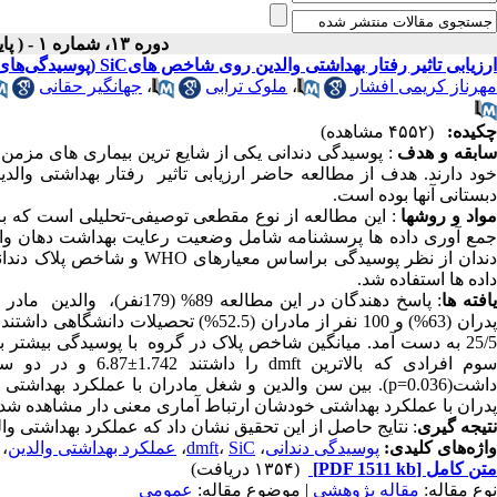
دوره ۱۳، شماره ۱ - ( پاییز و زمستان ۱۳۹۶ )
ارزیابی تاثیر رفتار بهداشتی والدین روی شاخص هایSiC (پوسیدگی‌های قابل توجه) وپلاک دندانی
مهرناز کریمی افشار
،
ملوک ترابی
،
جهانگیر حقانی
چکیده:
(۴۵۵۲ مشاهده)
ابقه و هدف
:
پوسیدگی دندانی یکی از شایع ترین بیماری های مزمن
ود دارند. هدف از مطالعه حاضر ارزیابی تاثیر رفتار بهداشتی و
دبستانی آنها بوده است.
واد
و
روشها
:
جمع آوری داده ها پرسشنامه شامل وضعیت رعایت بهداشت دهان والدی
ندان از نظر پوسیدگی براساس معیارهای
WHO
و شاخص پلاک دندان
داده ها استفاده شد.
افته
ها
:
دران (63%) و 100 نفر از مادران (52.5%) تحصیلات دانشگاهی داشتند. میانگین و انحراف معیار دو شاخص
25/ به دست آمد. میانگین شاخص پلاک در گروه با پوسیدگی بیشتر بطور معنی داری بیشتر بود (0.003
وم افرادی که بالاترین
dmft
اشت(0.036
p=
). بین سن والدین و شغل مادران با عملکرد بهداشتی کو
پدران با عملکرد بهداشتی خودشان ارتباط آماری معنی دار مشاهده شد.( 020
نتیجه
گیری
: نتایج حاصل از این تحقیق نشان داد که عملکرد بهداشتی و
واژه‌های کلیدی:
پوسیدگی دندانی
،
SiC
،
dmft
،
عملکرد بهداشتی والدین
،
متن کامل
[PDF 1511 kb]
(۱۳۵۴ دریافت)
نوع مقاله:
مقاله پژوهشي
| موضوع مقاله:
عمومى