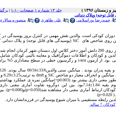
جلد ۱۳ شماره ۱ صفحات ۱۰-۱
|
برگش
،
حمیدرضا پوراسلامی
،
علی طاهری
،
منصوره سالاری
 دوران کودکی است. والدین نقش مهمی در کنترل بروز پوسیدگی در ک
الدین روی شاخص های
SiC
(پوسیدگی های قابل توجه) و پلاک دندانی 
این مطالعه از نوع مقطعی توصیفی-تحلیلی است که بر روی 200 دانش آموز دختر کلاس اول دبستان شهر کرمان ان
ن و کودکان و اطلاعات دموگرافیک و معاینه بالینی کودکان شامل م
ی بود. از آزمون
t-test
و رگرسیون خطی در سطح 
SiC
و
dmft
p
=)میانگین نمره ی عملکرد بهداشت
را داشتند 1.742±6.87 و در دو سوم بقیه 1.84±7.14بود. بین این دوگروه تفاوت آماری معن
دکان ارتباط آماری معنی دار مشاهده شد(0.050
p=
)و(0.008
p=
). ب
0.
p=
)
الدین رابطه مستقیمی با میزان شیوع پوسیدگی در فرزندانشان دارد.
کودکان 7 ساله.