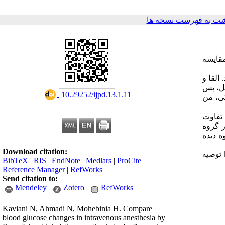
ت به فهرست نسخه ها
مقایسه
دند. القا و
مل، پس
‎ 10.29252/ijpd.13.1.11
ی، من
 تفاوت
 خون در گروه
ه دیده
Download citation:
 توصیه
BibTeX
|
RIS
|
EndNote
|
Medlars
|
ProCite
|
Reference Manager
|
RefWorks
Send citation to:
Mendeley
Zotero
RefWorks
Kaviani N, Ahmadi N, Mohebinia H. Compare
blood glucose changes in intravenous anesthesia by