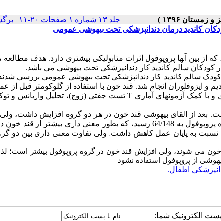
جلد ۱۳ شماره ۱ صفحات ۲۰-۱۱
|
برگش
کودکان کاندید درمان دندانپزشکی تحت بیهوشی عمومی
ه از بین آنها پروپوفول اثرات متابولیکی بیشتری دارد. هدف مطالعه 
در کودکان سالم کاندید کار دندانپزشکی تحت بیهوشی می باشد.
 در این مطالعه کار آزمائی بالینی آینده نگر، تصادفی، 27 کودک سالم کاندید کار دندانپزشکی تحت بیهوشی عمومی بررسی ش
دیم و ایزوفلوران انجام شد. قند خون با استفاده از گلوکومتر قبل از ع
ی و با کمک آزمونهای آماری
T
تست جفتی (زوج)، تحلیل واریانس و توک
ت. بعد از القای بیهوشی قند خون در هر دو گروه افزایش داشت، ولی
). در پایان عمل قند خون در گروه پروپوفول به 64/148 رسید، که بطور معنی داری بیشتر از قند
وه نسبت به پایان عمل کاهش داشت، ولی تفاوت معنی داری بین دو گرو
خون می شوند، ولی افزایش قند خون در گروه پروپوفول بیشتر است؛ لذا
هوشی از پروپوفول استفاده نشود
انپزشکی اطفال.
ا پست الکترونیک شما: