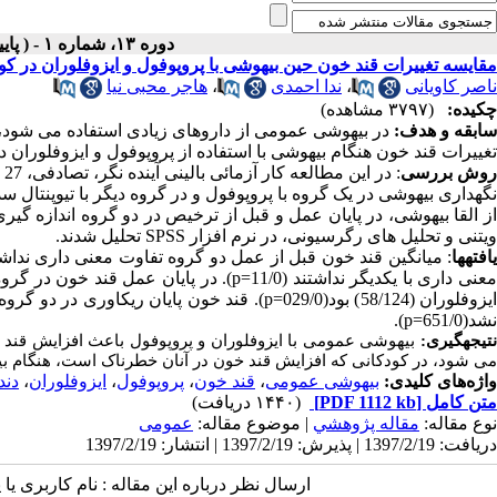
دوره ۱۳، شماره ۱ - ( پاییز و زمستان ۱۳۹۶ )
مقایسه تغییرات قند خون حین بیهوشی با پروپوفول و ایزوفلوران در 
ناصر کاویانی
،
ندا احمدی
،
هاجر محبی نیا
چکیده:
(۳۷۹۷ مشاهده)
سابقه و هدف
:
در بیهوشی عمومی از داروهای زیادی استفاده می شود، ک
تغییرات قند خون هنگام بیهوشی با استفاده از پروپوفول و ایزوفلوران 
وش بررسی
:
نگهداری بیهوشی در یک گروه با پروپوفول و در گروه دیگر با تیوپنتال س
ز القا بیهوشی، در پایان عمل و قبل از ترخیص در دو گروه اندازه گیر
ویتنی و تحلیل های رگرسیونی، در نرم افزار
SPSS
تحلیل شدند.
یافته­ها
: میانگین قند خون قبل از عمل دو گروه تفاوت معنی داری نداش
عنی داری با یکدیگر نداشتند (11/0=
p
یزوفلوران (58/124) بود(029/0=
p
). قند خون پایان ریکاوری در دو گر
نشد(651/0=
p
).
نتیجه­گیری:
بیهوشی عمومی با ایزوفلوران و پروپوفول باعث افزایش قند 
می شود، در کودکانی که افزایش قند خون در آنان خطرناک است، هنگام بی
واژه‌های کلیدی:
بیهوشی عمومی
،
قند خون
،
پروپوفول
،
ایزوفلوران
،
دند
متن کامل
[PDF 1112 kb]
(۱۴۴۰ دریافت)
نوع مقاله:
مقاله پژوهشي
| موضوع مقاله:
عمومى
دریافت: 1397/2/19 | پذیرش: 1397/2/19 | انتشار: 1397/2/19
ارسال نظر درباره این مقاله : نام کاربری ی