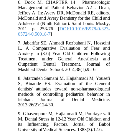
6. Dock M. CHAPTER 14 - Pharmacologic
Management of Patient Behavior A2 - Dean,
Jeffrey A. In: Avery DR, McDonald RE, editors.
McDonald and Avery Dentistry for the Child and
Adolescent (Ninth Edition). Saint Louis: Mosby;
2011. p. 253-76. [
DOI:10.1016/B978-0-323-
05724-0.50018-7
]
7. Jabarifar SE, Ahmadi Rozbahani N, Hosseini
L. A Comparative Evaluation of Fear and
Anxiety in (3-6) Year Old Children Following
Treatment under General Anesthesia and
Outpatient Dental Treatment. Journal of
Mashhad Dental School. 2014;38(1):9-16.
8. Jafarzadeh Samani M, Hajiahmadi M, Yousefi
S, Binande ES. Evaluation of the General
dentists' attitudes toward non-pharmacological
methods of controlling pediatrics' behavior in
Isfahan. Journal of Dental Medicine.
2013;26(2):124-30.
9. Ghasempour M, Hajiahmadi M, Pouriaye vali
M. Dental Stress in 12-12 Year Old Children and
its Influencing Factors. Jornal of Babol
University ofMedical Sciences. 1383(3):12-6.