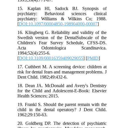
15. Kaplan HI, Sadock BJ. Synopsis of
psychiatry: Behavioral sciences clinical
psychiatry: Williams & Wilkins Co; 1988.
[
DOI:10.1097/00004850-198904000-00007
]
16. Klingberg G. Reliability and validity of the
Swedish version of the DentalSubscale of the
Children's Fear Survey Schedule, CFSS-DS.
Acta Odontologica Scandinavica.
1994;52(4):255-6.
[
DOI:10.3109/00016359409029055
] [
PMID
]
17. Cuthbert M. A screening device: children at
risk for dental fears and management problems. J
Dent Child. 1982;49:432-6.
18. Dean JA. McDonald and Avery's Dentistry
for the Child and Adolescent-E-Book: Elsevier
Health Sciences; 2015.
19. Frankl S. Should the parent remain with the
child in the dental operatory? J Dent Child.
1962;29:150-63.
20. Goldberg DP. The detection of psychiatric