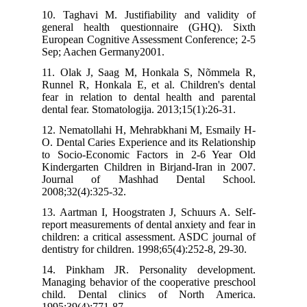
10. Taghavi M. Justifiability and validity of
general health questionnaire (GHQ). Sixth
European Cognitive Assessment Conference; 2-5
Sep; Aachen Germany2001.
11. Olak J, Saag M, Honkala S, Nõmmela R,
Runnel R, Honkala E, et al. Children's dental
fear in relation to dental health and parental
dental fear. Stomatologija. 2013;15(1):26-31.
12. Nematollahi H, Mehrabkhani M, Esmaily H-
O. Dental Caries Experience and its Relationship
to Socio-Economic Factors in 2-6 Year Old
Kindergarten Children in Birjand-Iran in 2007.
Journal of Mashhad Dental School.
2008;32(4):325-32.
13. Aartman I, Hoogstraten J, Schuurs A. Self-
report measurements of dental anxiety and fear in
children: a critical assessment. ASDC journal of
dentistry for children. 1998;65(4):252-8, 29-30.
14. Pinkham JR. Personality development.
Managing behavior of the cooperative preschool
child. Dental clinics of North America.
1995;39(4):771-87.