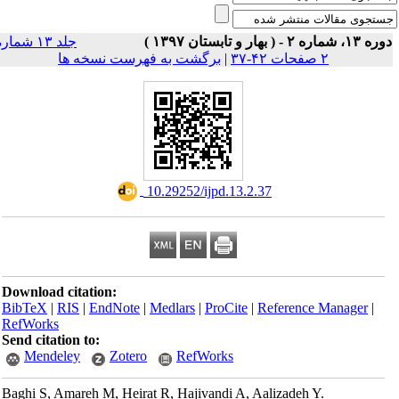
ه ۱۳، شماره ۲ - ( بهار و تابستان ۱۳۹۷
جلد ۱۳ شماره
برگشت به فهرست نسخه ها
|
۲ صفحات ۴۲-۳۷
‎ 10.29252/ijpd.13.2.37
Download citation:
BibTeX
|
RIS
|
EndNote
|
Medlars
|
ProCite
|
Reference Manager
|
RefWorks
Send citation to:
Mendeley
Zotero
RefWorks
Baghi S, Amareh M, Heirat R, Hajivandi A, Aalizadeh Y.