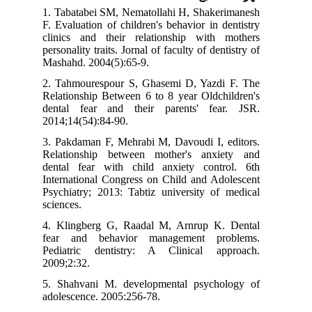
1. Tabatabei SM, Nematollahi H, Shakerimanesh
F. Evaluation of children's behavior in dentistry
clinics and their relationship with mothers
personality traits. Jornal of faculty of dentistry of
Mashahd. 2004(5):65-9.
2. Tahmourespour S, Ghasemi D, Yazdi F. The
Relationship Between 6 to 8 year Oldchildren's
dental fear and their parents' fear. JSR.
2014;14(54):84-90.
3. Pakdaman F, Mehrabi M, Davoudi I, editors.
Relationship between mother's anxiety and
dental fear with child anxiety control. 6th
International Congress on Child and Adolescent
Psychiatry; 2013: Tabtiz university of medical
sciences.
4. Klingberg G, Raadal M, Arnrup K. Dental
fear and behavior management problems.
Pediatric dentistry: A Clinical approach.
2009;2:32.
5. Shahvani M. developmental psychology of
adolescence. 2005:256-78.