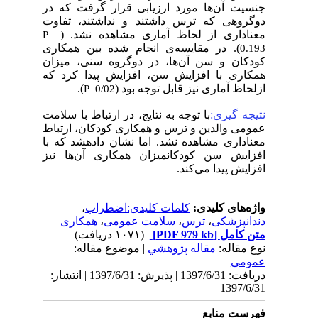
جنسیت آن‌ها مورد ارزیابی قرار گرفت که در
دوگروهی که ترس داشتند و نداشتند، تفاوت
معناداری از لحاظ آماری مشاهده نشد. (
P =
). در مقایسه‌ی انجام شده بین همکاری
0.193
کودکان و سن آن‌ها، در دوگروه سنی، میزان
همکاری با افزایش سن، افزایش پیدا کرد که
).
ازلحاظ آماری نیز قابل توجه بود (
P=0/02
نتیجه گیری:
با توجه به نتایج، در ارتباط با سلامت
عمومی والدین و ترس و همکاری کودکان، ارتباط
معناداری مشاهده نشد. اما نشان دادهشد که با
افزایش سن کودکانمیزان همکاری آن‌ها نیز
افزایش پیدا می‌کند.
،
کلمات کلیدی:اضطراب
واژه‌های کلیدی:
همکاری
،
سلامت عمومی
،
ترس
،
دندانپزشکی
(۱۰۷۱ دریافت)
[PDF 979 kb]
متن کامل
نوع مقاله:
مقاله پژوهشي
| موضوع مقاله:
عمومى
دریافت: 1397/6/31 | پذیرش: 1397/6/31 | انتشار:
1397/6/31
فهرست منابع