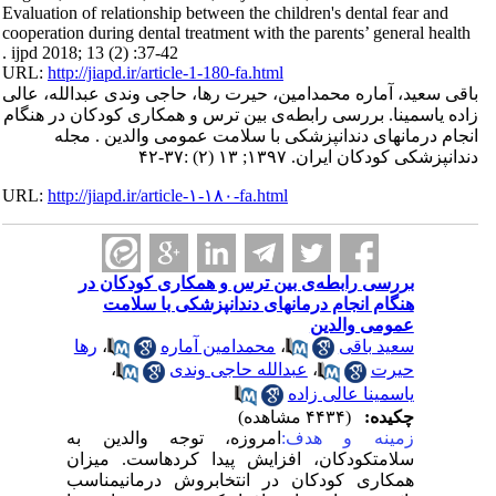
Evaluation of relationship between the children's dental fear and
cooperation during dental treatment with the parents’ general health
. ijpd 2018; 13 (2) :37-42
URL:
http://jiapd.ir/article-1-180-fa.html
باقی سعید، آماره محمدامین، حیرت رها، حاجی وندی عبدالله، عالی
زاده یاسمینا. بررسی رابطه‌ی بین ترس و همکاری کودکان در هنگام
انجام درمانهای دندانپزشکی با سلامت عمومی والدین . مجله
دندانپزشکی کودکان ایران. ۱۳۹۷; ۱۳ (۲) :۳۷-۴۲
URL:
http://jiapd.ir/article-۱-۱۸۰-fa.html
بررسی رابطه‌ی بین ترس و همکاری کودکان در
هنگام انجام درمانهای دندانپزشکی با سلامت
عمومی والدین
رها
،
محمدامین آماره
،
سعید باقی
،
عبدالله حاجی وندی
،
حیرت
یاسمینا عالی زاده
چکیده:
(۴۴۳۴ مشاهده)
زمینه و هدف:
امروزه، توجه والدین به
سلامتکودکان، افزایش پیدا کردهاست. میزان
همکاری کودکان در انتخابروش‌ درمانیمناسب