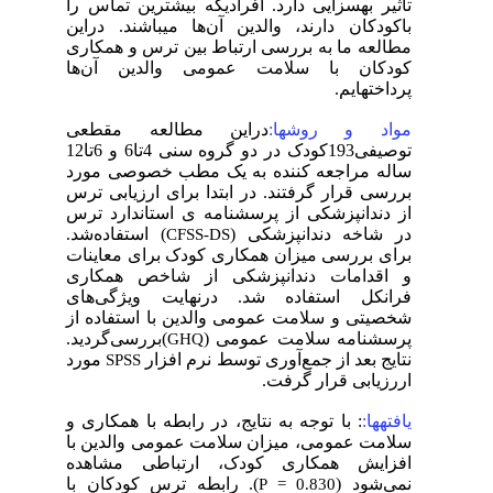
تاثیر بهسزایی دارد. افرادیکه بیشترین تماس را
باکودکان دارند، والدین آن‌ها میباشند. دراین
مطالعه ما به بررسی ارتباط بین ترس و‌ همکاری
کودکان با سلامت عمومی والدین آن‌ها
پرداختهایم.
مواد و روشها:
در‌این مطالعه مقطعی
توصیفی193کودک در دو گروه سنی 4تا6 و 6تا12
ساله مراجعه کننده به یک مطب خصوصی مورد
بررسی قرار گرفتند. در ابتدا برای ارزیابی ترس
از دندانپزشکی از پرسشنامه ی استاندارد ترس
در شاخه دندانپزشکی (
) استفاده‌شد.
CFSS-DS
برای بررسی میزان همکاری کودک برای معاینات
و اقدامات دندانپزشکی از شاخص همکاری
فرانکل استفاده شد. درنهایت ویژگی‌های
شخصیتی و سلامت عمومی والدین با استفاده از
پرسشنامه سلامت عمومی (
)بررسی‌گردید.
GHQ
نتایج بعد از جمع‌آوری توسط نرم افزار
مورد
SPSS
اررزیابی قرار گرفت.
یافتهها:
: با توجه به نتایج، در رابطه با همکاری و
سلامت عمومی، میزان سلامت عمومی والدین با
افزایش همکاری کودک، ارتباطی مشاهده
نمی‌شود (
). رابطه ترس کودکان با
P = 0.830