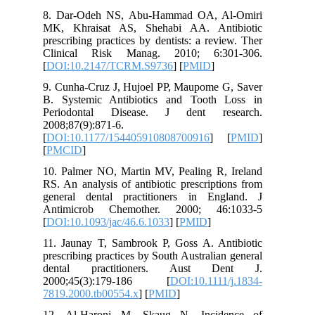
8. Dar-Odeh NS, Abu-Hammad OA, Al-Omiri
MK, Khraisat AS, Shehabi AA. Antibiotic
prescribing practices by dentists: a review. Ther
Clinical Risk Manag. 2010; 6:301-306.
[
DOI:10.2147/TCRM.S9736
] [
PMID
]
9. Cunha-Cruz J, Hujoel PP, Maupome G, Saver
B. Systemic Antibiotics and Tooth Loss in
Periodontal Disease. J dent research.
2008;87(9):871-6.
[
DOI:10.1177/154405910808700916
] [
PMID
]
[
PMCID
]
10. Palmer NO, Martin MV, Pealing R, Ireland
RS. An analysis of antibiotic prescriptions from
general dental practitioners in England. J
Antimicrob Chemother. 2000; 46:1033-5
[
DOI:10.1093/jac/46.6.1033
] [
PMID
]
11. Jaunay T, Sambrook P, Goss A. Antibiotic
prescribing practices by South Australian general
dental practitioners. Aust Dent J.
2000;45(3):179-186 [
DOI:10.1111/j.1834-
7819.2000.tb00554.x
] [
PMID
]
12. Al-Haroni M, Skaug N. Incidence of