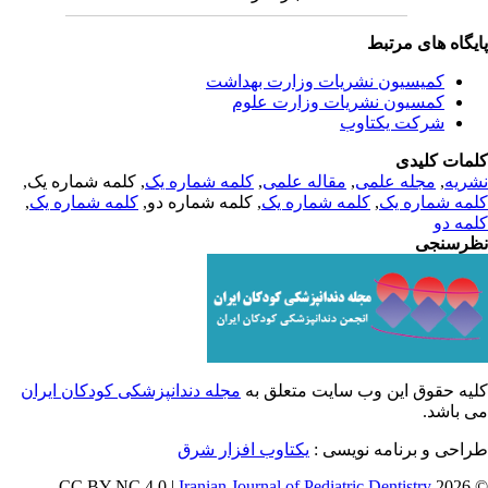
یگاه های مرتبط
کمیسیون نشریات وزارت بهداشت
کمسیون نشریات وزارت علوم
شرکت یکتاوب
مات کلیدی
, کلمه شماره یک,
کلمه شماره یک
,
مقاله علمی
,
مجله علمی
,
ریه
,
کلمه شماره یک
, کلمه شماره دو,
کلمه شماره یک
,
مه شماره یک
مه دو
رسنجی
یه حقوق این وب سایت متعلق به
مجله دندانپزشکی کودکان ایران
ی باشد
طراحی و برنامه نویسی
یکتاوب افزار شرق
Iranian Journal of Pediatric Dentistry
© 202