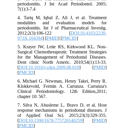
periodontitis. J Int Acad Periodontol. 2005;
7(1):3-7.4
4. Tariq M, Iqbal Z, Ali J, et al. Treatment
modalities and evaluation models for
periodontitis. Int J of Pharmaceutical Investig.
2012;2(3):106-122 [
DOI:10.4103/2230-
973X.104394
] [
PMID
] [
PMCID
]
5. Krayer JW, Leite RS, Kirkwood KL. Non-
Surgical Chemotherapeutic Treatment Strategies
for the Management of Periodontal Diseases.
Dent clinic North Americ. 2010;54(1):13-33.
[
DOI:10.1016/j.cden.2009.08.010
] [
PMID
]
[
PMCID
]
6. Michael G. Newman, Henry Takei, Perry R.
Klokkevold, Fermin A. Carranza. Carranza's
Clinical Periodontology. 12th Edition,2011;
chapter 10: 567.
7. Silva N, Abusleme L, Bravo D, et al. Host
response mechanisms in periodontal diseases. J
of Applied Oral Sci. 2015;23(3):329-355.
[
DOI:10.1590/1678-775720140259
] [
PMID
]
[
PMCID
]