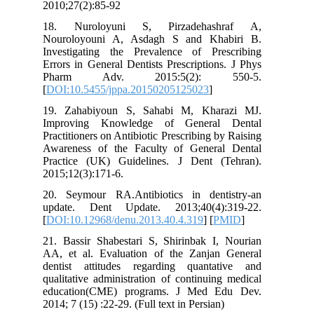
2010;27(2):85-92
18. Nuroloyuni S, Pirzadehashraf A,
Nouroloyouni A, Asdagh S and Khabiri B.
Investigating the Prevalence of Prescribing
Errors in General Dentists Prescriptions. J Phys
Pharm Adv. 2015:5(2): 550-5.
[
DOI:10.5455/jppa.20150205125023
]
19. Zahabiyoun S, Sahabi M, Kharazi MJ.
Improving Knowledge of General Dental
Practitioners on Antibiotic Prescribing by Raising
Awareness of the Faculty of General Dental
Practice (UK) Guidelines. J Dent (Tehran).
2015;12(3):171-6.
20. Seymour RA.Antibiotics in dentistry-an
update. Dent Update. 2013;40(4):319-22.
[
DOI:10.12968/denu.2013.40.4.319
] [
PMID
]
21. Bassir Shabestari S, Shirinbak I, Nourian
AA, et al. Evaluation of the Zanjan General
dentist attitudes regarding quantative and
qualitative administration of continuing medical
education(CME) programs. J Med Edu Dev.
2014; 7 (15) :22-29. (Full text in Persian)