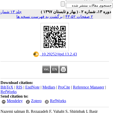
ه ۱۳، شماره ۲ - ( بهار و تابستان ۱۳۹۷
جلد ۱۳ شماره
برگشت به فهرست نسخه ها
|
۲ صفحات ۵۲-۴۳
‎ 10.29252/ijpd.13.2.43
Download citation:
BibTeX
|
RIS
|
EndNote
|
Medlars
|
ProCite
|
Reference Manager
|
RefWorks
Send citation to:
Mendeley
Zotero
RefWorks
Nazemi salman B, Rezazadeh F, Vahabi S, Shirinbak I, Basir