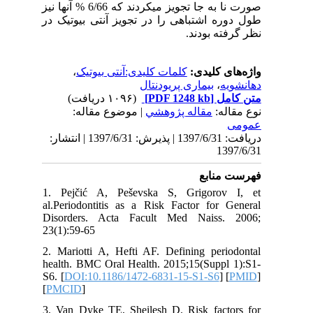
صورت نا به جا تجویز میکردند که 6/66 % آنها نیز
طول دوره اشتباهی را در تجویز آنتی بیوتیک در
نظر گرفته بودند.
،
کلمات کلیدی:آنتی بیوتیک
واژه‌های کلیدی:
بیماری پریودنتال
،
دهانشویه
(۱۰۹۶ دریافت)
[PDF 1248 kb]
متن کامل
نوع مقاله:
مقاله پژوهشي
| موضوع مقاله:
عمومى
دریافت: 1397/6/31 | پذیرش: 1397/6/31 | انتشار:
1397/6/31
فهرست منابع
1. Pejčić A, Peševska S, Grigorov I, et
al.Periodontitis as a Risk Factor for General
Disorders. Acta Facult Med Naiss. 2006;
23(1):59-65
2. Mariotti A, Hefti AF. Defining periodontal
health. BMC Oral Health. 2015;15(Suppl 1):S1-
S6. [
DOI:10.1186/1472-6831-15-S1-S6
] [
PMID
]
[
PMCID
]
3. Van Dyke TE, Sheilesh D. Risk factors for