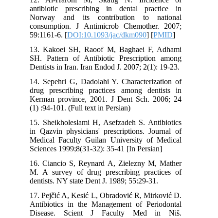
antibiotic prescribing in dental practice in
Norway and its contribution to national
consumption. J Antimicrob Chemother. 2007;
59:1161-6. [
DOI:10.1093/jac/dkm090
] [
PMID
]
13. Kakoei SH, Raoof M, Baghaei F, Adhami
SH. Pattern of Antibiotic Prescription among
Dentists in Iran. Iran Endod J. 2007; 2(1): 19-23.
14. Sepehri G, Dadolahi Y. Characterization of
drug prescribing practices among dentists in
Kerman province, 2001. J Dent Sch. 2006; 24
(1) :94-101. (Full text in Persian)
15. Sheikholeslami H, Asefzadeh S. Antibiotics
in Qazvin physicians' prescriptions. Journal of
Medical Faculty Guilan University of Medical
Sciences 1999;8(31-32): 35-41 [In Persian]
16. Ciancio S, Reynard A, Zielezny M, Mather
M. A survey of drug prescribing practices of
dentists. NY state Dent J. 1989; 55:29-31.
17. Pejčić A, Kesić L, Obradović R, Mirković D.
Antibiotics in the Management of Periodontal
Disease. Scient J Faculty Med in Niš.