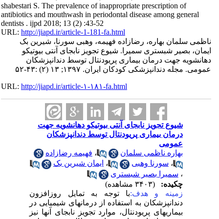
shabestari S. The prevalence of inappropriate prescription of
antibiotics and mouthwash in periodontal disease among general
dentists . ijpd 2018; 13 (2) :43-52
URL:
http://jiapd.ir/article-1-181-fa.html
ناظمی سلمان بهاره، رضازاده فهیمه، وهبی سورنا، شیرین بک
ایمان، بصیر شبستری سمیرا. شیوع تجویز نابجای آنتی بیوتیکو
دهانشویه جهت درمان بیماری پریودنتال توسط دندانپزشکان
عمومی. مجله دندانپزشکی کودکان ایران. ۱۳۹۷; ۱۳ (۲) :۴۳-۵۲
URL:
http://jiapd.ir/article-۱-۱۸۱-fa.html
شیوع تجویز نابجای آنتی بیوتیکو دهانشویه جهت
درمان بیماری پریودنتال توسط دندانپزشکان
عمومی
فهیمه رضازاده
،
بهاره ناظمی سلمان
ایمان شیرین بک
،
سورنا وهبی
،
سمیرا بصیر شبستری
،
چکیده:
(۳۴۰۳ مشاهده)
زمینه و هدف:
با توجه به تمایل روزافزون
دندانپزشکان به استفاده از درمانهای شیمیایی در
بیماریهای پریودنتال، موارد تجویز نابجای آنها نیز