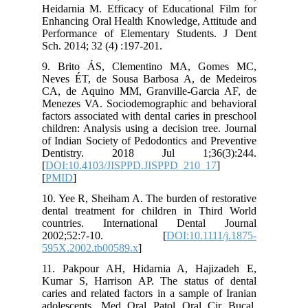
Heidarnia M. Efficacy of Educational Film for
Enhancing Oral Health Knowledge, Attitude and
Performance of Elementary Students. J Dent
Sch. 2014; 32 (4) :197-201.
9. Brito ÁS, Clementino MA, Gomes MC,
Neves ÉT, de Sousa Barbosa A, de Medeiros
CA, de Aquino MM, Granville-Garcia AF, de
Menezes VA. Sociodemographic and behavioral
factors associated with dental caries in preschool
children: Analysis using a decision tree. Journal
of Indian Society of Pedodontics and Preventive
Dentistry. 2018 Jul 1;36(3):244.
[
DOI:10.4103/JISPPD.JISPPD_210_17
]
[
PMID
]
10. Yee R, Sheiham A. The burden of restorative
dental treatment for children in Third World
countries. International Dental Journal
2002;52:7-10. [
DOI:10.1111/j.1875-
595X.2002.tb00589.x
]
11. Pakpour AH, Hidarnia A, Hajizadeh E,
Kumar S, Harrison AP. The status of dental
caries and related factors in a sample of Iranian
adolescents. Med Oral Patol Oral Cir Bucal.