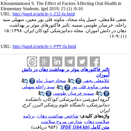
Khoramiantousi S. The Effect of Factors Affecting Oral Health in
Elementary Students. ijpd 2019; 15 (1) :9-16
URL:
http://jiapd.ir/article-1-232-fa.html
نجفی غلامعلی، جمیل پناه سجاد، مکوند قلی پور معین، سهیلی سید
راحله، خرمیان طوسی سمیه. تاثیر فاکتورهای موثر بر بهداشت
دهان در دانش آموزان. مجله دندانپزشکی کودکان ایران. ۱۳۹۸; ۱۵
(۱) :۹-۱۶
URL:
http://jiapd.ir/article-۱-۲۳۲-fa.html
تاثیر فاکتورهای موثر بر بهداشت دهان در دانش
آموزان
،
سجاد جمیل پناه
،
غلامعلی نجفی
سید راحله سهیلی
،
معین مکوند قلی پور
سمیه خرمیان طوسی
،
گروه آموزشی دندانپزشکی کودکان، دانشکده
دندانپزشکی، دانشگاه علوم پزشکی البرز، کرج،
ایران
برنامه
،
شاخص بهداشت دهان
واژه‌های کلیدی:
مدارس مروج سلامت
،
سلامت دهان
(۹۵۴ دریافت)
[PDF 1164 kb]
متن کامل