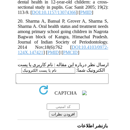
dental health in 12-year-old childern: a cross-
sectional study in puplis. Gac Sanit 2005; 19(2):
113-9. [
DOI:10.1157/13074366
] [
PMID
]
20. Sharma A, Bansal P, Grover A, Sharma S,
Sharma A. Oral health status and treatment needs
among primary school going children in Nagrota
Bagwan block of Kangra, Himachal Pradesh.
Journal of Indian Society of Periodontology.
2014 Nov;18(6):762 [
DOI:10.4103/0972-
124X.147421
] [
PMID
] [
PMCID
]
ارسال نظر درباره این مقاله : نام کاربری یا پست
الکترونیک شما:
بازنشر اطلاعات