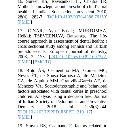
16. Suresh BS, Ravisankar T1, Chaitra TR,
Mother's knowlege about preschool child's oral
health. J Indian Soc pedod prev dent 2010;
28(4): 282-7. [
DOI:10.4103/0970-4388.76159
]
[
PMID
]
17. CINAR, Ayse Basak; MURTOMAA,
Heikki; TSEVEENJAV, Battsetseg. The life-
course approach in assessment of dental health: a
cross sectional study among Finnish and Turkish
pre-adolescents. European journal of dentistry,
2008, 2: 153.‌ [
DOI:10.1055/s-0039-1697372
]
[
PMID
] [
PMCID
]
18. Brito ÁS, Clementino MA, Gomes MC,
Neves ÉT, de Sousa Barbosa A, de Medeiros
CA, de Aquino MM, Granville-Garcia AF, de
Menezes VA. Sociodemographic and behavioral
factors associated with dental caries in preschool
children: Analysis using a decision tree. Journal
of Indian Society of Pedodontics and Preventive
Dentistry. 2018 Jul 1;36(3):244.
[
DOI:10.4103/JISPPD.JISPPD_210_17
]
[
PMID
]
19. Smyth BS, Caamano F, factors related to