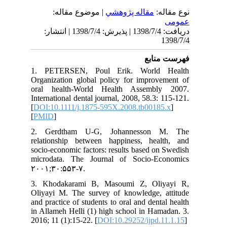
نوع مقاله:
مقاله پژوهشي
| موضوع مقاله:
عمومى
دریافت: 1398/7/4 | پذیرش: 1398/7/4 | انتشار:
1398/7/4
فهرست منابع
1. PETERSEN, Poul Erik. World Health
Organization global policy for improvement of
oral health‐World Health Assembly 2007.
International dental journal, 2008, 58.3: 115-121.‌
[
DOI:10.1111/j.1875-595X.2008.tb00185.x
]
[
PMID
]
2. Gerdtham U-G, Johannesson M. The
relationship between happiness, health, and
socio-economic factors: results based on Swedish
microdata. The Journal of Socio-Economics
۲۰۰۱;۳۰:۵۵۳-۷.
3. Khodakarami B, Masoumi Z, Oliyayi R,
Oliyayi M. The survey of knowledge, attitude
and practice of students to oral and dental health
in Allameh Helli (1) high school in Hamadan. 3.
2016; 11 (1):15-22. [
DOI:10.29252/ijpd.11.1.15
]