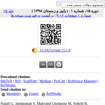
دوره ۱۵، شماره ۱ - ( پاییز و زمستان ۱۳۹۸ )
جلد ۱۵
برگشت به فهرست نسخه ها
|
شماره ۱ صفحات ۱۶-۹
‎ 10.29252/ijpd.15.1.9
Download citation:
BibTeX
|
RIS
|
EndNote
|
Medlars
|
ProCite
|
Reference Manager
|
RefWorks
Send citation to:
Mendeley
Zotero
RefWorks
Najafi G, Jamilpanah S, Makvand Gholipour M, Soheili R,