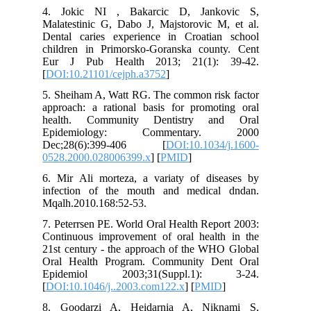
4. Jokic NI , Bakarcic D, Jankovic S,
Malatestinic G, Dabo J, Majstorovic M, et al.
Dental caries experience in Croatian school
children in Primorsko-Goranska county. Cent
Eur J Pub Health 2013; 21(1): 39-42.
[
DOI:10.21101/cejph.a3752
]
5. Sheiham A, Watt RG. The common risk factor
approach: a rational basis for promoting oral
health. Community Dentistry and Oral
Epidemiology: Commentary. 2000
Dec;28(6):399-406 [
DOI:10.1034/j.1600-
0528.2000.028006399.x
] [
PMID
]
6. Mir Ali morteza, a variaty of diseases by
infection of the mouth and medical dndan.
Mqalh.2010.168:52-53.
7. Peterrsen PE. World Oral Health Report 2003:
Continuous improvement of oral health in the
21st century - the approach of the WHO Global
Oral Health Program. Community Dent Oral
Epidemiol 2003;31(Suppl.1): 3-24.
[
DOI:10.1046/j..2003.com122.x
] [
PMID
]
8. Goodarzi A, Heidarnia A, Niknami S,