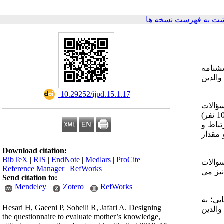
ت به فهرست نسخه ها
شنامه
الدین
‎ 10.29252/ijpd.15.1.17
ؤالات
مرتبط با هر حوزه مشخص گردید. پس از تعیین اعتبار ظاهری؛ پرسشنامه‌ی اولیه طراحی و نظرات متخصص دندانپزشکی کودکان خبرگان (10 نفر)
تباط و
فق و مقدار
Download citation:
BibTeX
|
RIS
|
EndNote
|
Medlars
|
ProCite
|
داد سوالات
Reference Manager
|
RefWorks
شخصات دموگرافیک نیز می
Send citation to:
Mendeley
Zotero
RefWorks
یی؛ به
Hesari H, Gaeeni P, Soheili R, Jafari A. Designing
والدین
the questionnaire to evaluate mother’s knowledge,