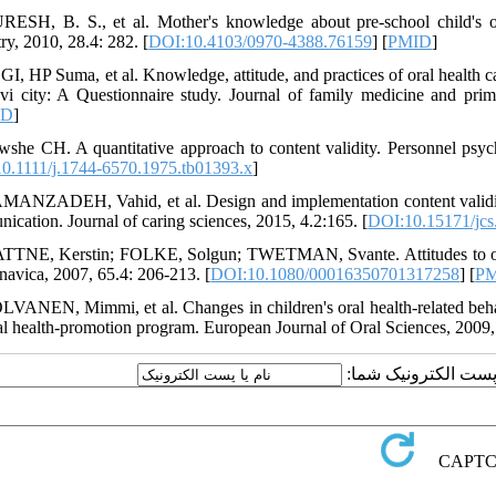
RESH, B. S., et al. Mother's knowledge about pre-school child's or
ry, 2010, 28.4: 282.‌ [
DOI:10.4103/0970-4388.76159
] [
PMID
]
GI, HP Suma, et al. Knowledge, attitude, and practices of oral health ca
vi city: A Questionnaire study. Journal of family medicine and prima
ID
]
wshe CH. A quantitative approach to content validity. Personnel psy
0.1111/j.1744-6570.1975.tb01393.x
]
MANZADEH, Vahid, et al. Design and implementation content validity
ication. Journal of caring sciences, 2015, 4.2:165.‌ [
DOI:10.15171/jcs
TTNE, Kerstin; FOLKE, Solgun; TWETMAN, Svante. Attitudes to oral 
navica, 2007, 65.4: 206-213.‌ [
DOI:10.1080/00016350701317258
] [
P
LVANEN, Mimmi, et al. Changes in children's oral health‐related behav
al health‐promotion program. European Journal of Oral Sciences, 2009, 
یا پست الکترونیک شما