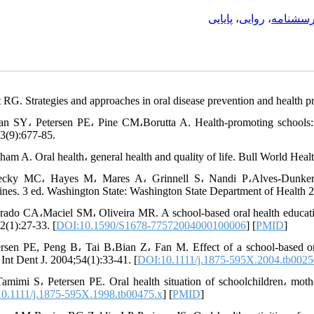
پایایی
،
روایی
،
رسشنامه
t RG. Strategies and approaches in oral disease prevention and health
n SY، Petersen PE، Pine CM،Borutta A. Health-promoting schools: a
3(9):677-85.
iham A. Oral health، general health and quality of life. Bull World Hea
ecky MC، Hayes M، Mares A، Grinnell S، Nandi P،Alves-Dunkerso
ines. 3 ed. Washington State: Washington State Department of Health 
rado CA،Maciel SM، Oliveira MR. A school-based oral health educatio
2(1):27-33. [
DOI:10.1590/S1678-77572004000100006
] [
PMID
]
ersen PE, Peng B، Tai B،Bian Z، Fan M. Effect of a school‐based o
 Int Dent J. 2004;54(1):33-41. [
DOI:10.1111/j.1875-595X.2004.tb0025
Tamimi S، Petersen PE. Oral health situation of schoolchildren، moth
0.1111/j.1875-595X.1998.tb00475.x
] [
PMID
]