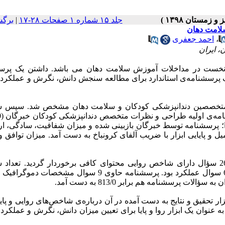
برگش
|
جلد ۱۵ شماره ۱ صفحات ۲۸-۱۷
لامت دهان
احمد جعفری
،
، ایران
م نخست در مداخلات آموزش سلامت دهان می
باشد. داشتن یک پرس
 پرسشنامه‌ی استاندارد برای مطالعه سنجش دانش، نگرش و عملکرد و
سط متخصصین دندانپزشکی کودکان و سلامت دهان مشخص شد. سپس س
ایی محتوا؛ پرسشنامه توسط خبرگان بازبینی شده و میزان شفافیت، سادگی، ار
ا تعیین شد. پرسشنامه‌ی نهایی هم توسط 47 مادر تکمیل و پایایی ابزار با ضریب آلفای کرونباخ به دست آمد. میزان توا
پرسشنامه‌ی سنجش آگاهی، نگرش و عملکرد مادران در 26 سؤال دارای شاخص روایی محتوای کافی برخوردار گردید. تع
پرسشنامه نهایی 35 سوال شامل 11 سوال دانشی، 9 سوال نگرشی، 6 سوال عملکرد بود. پرسشنامه حاوی 9 سوال م
ت پرسشنامه هم برابر 813/0 به دست آمد
زار تحقیق و نتایج به دست آمده در آن درباره‌ی شاخص‌های روایی و پایا
 عنوان یک ابزار روا و پایا برای تعیین میزان دانش، نگرش و عملکرد 