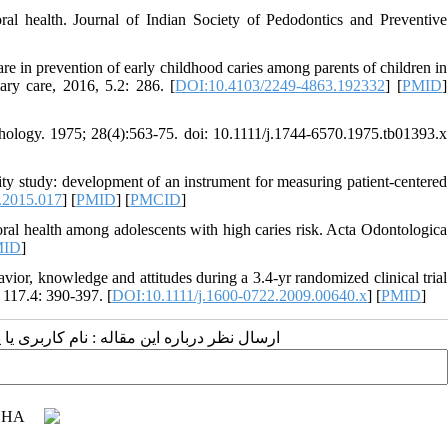
al health. Journal of Indian Society of Pedodontics and Preventive
re in prevention of early childhood caries among parents of children in
ry care, 2016, 5.2: 286.‌ [
DOI:10.4103/2249-4863.192332
] [
PMID
]
chology. 1975; 28(4):563-75. doi: 10.1111/j.1744-6570.1975.tb01393.x
 study: development of an instrument for measuring patient-centered
.2015.017
] [
PMID
] [
PMCID
]
health among adolescents with high caries risk. Acta Odontologica
MID
]
ior, knowledge and attitudes during a 3.4‐yr randomized clinical trial
117.4: 390-397.‌ [
DOI:10.1111/j.1600-0722.2009.00640.x
] [
PMID
]
ارسال نظر درباره این مقاله : نام کاربری :