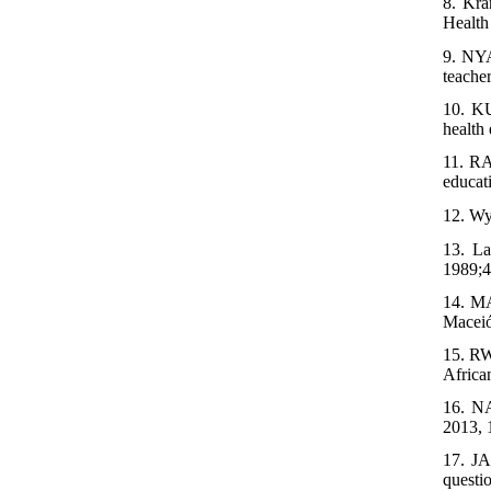
8. Kra
Health
9. NY
teacher
10. KU
health 
11. RA
educat
12. Wy
13. La
1989;4
14. MA
Maceió
15. RW
Africa
16. NA
2013, 1
17. JA
questi