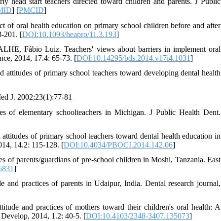
ly head start teachers directed toward children and parents. J Public
MID
] [
PMCID
]
 health education on primary school children before and after
3-201. [
DOI:10.1093/heapro/11.3.193
]
, Fábio Luiz. Teachers' views about barriers in implement oral
nce, 2014, 17.4: 65-73.‌ [
DOI:10.14295/bds.2014.v17i4.1031
]
itudes of primary school teachers toward developing dental health
Med J. 2002;23(1):77-81
 of elementary schoolteachers in Michigan. J Public Health Dent.
tudes of primary school teachers toward dental health education in
14, 14.2: 115-128.‌ [
DOI:10.4034/PBOCI.2014.142.06
]
 of parents/guardians of pre-school children in Moshi, Tanzania. East
5831
]
nd practices of parents in Udaipur, India. Dental research journal,
e and practices of mothers toward their children's oral health: A
evelop, 2014, 1.2: 40-5.‌ [
DOI:10.4103/2348-3407.135073
]