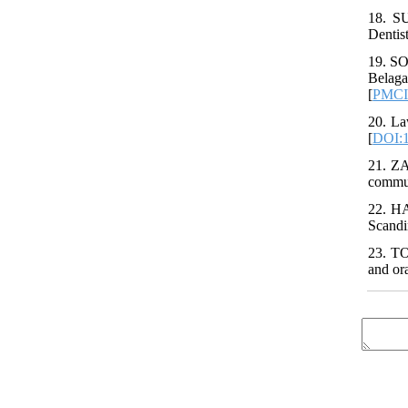
18. SU
Dentist
19. SO
Belaga
[
PMC
20. La
[
DOI:1
21. ZA
commun
22. HA
Scandi
23. TO
and or