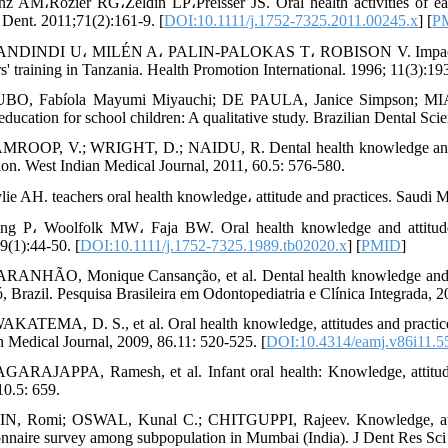
nz AM،Rozier RG،Zeldin LP،Preisser JS. Oral health activities of ear
 Dent. 2011;71(2):161-9. [
DOI:10.1111/j.1752-7325.2011.00245.x
] [
P
ANDINDI U، MILÉN A، PALIN-PALOKAS T، ROBISON V. Impact of oral
s' training in Tanzania. Health Promotion International. 1996; 11(3):19
BO, Fabíola Mayumi Miyauchi; DE PAULA, Janice Simpson; MIALHE
education for school children: A qualitative study. Brazilian Dental Scie
MROOP, V.; WRIGHT, D.; NAIDU, R. Dental health knowledge and att
ion. West Indian Medical Journal, 2011, 60.5: 576-580.‌
lie AH. teachers oral health knowledge، attitude and practices. Saudi 
ng P، Woolfolk MW، Faja BW. Oral health knowledge and attitudes
9(1):44-50. [
DOI:10.1111/j.1752-7325.1989.tb02020.x
] [
PMID
]
RANHÃO, Monique Cansanção, et al. Dental health knowledge and atti
, Brazil. Pesquisa Brasileira em Odontopediatria e Clínica Integrada, 20
AKATEMA, D. S., et al. Oral health knowledge, attitudes and practices
n Medical Journal, 2009, 86.11: 520-525.‌ [
DOI:10.4314/eamj.v86i11.5
GARAJAPPA, Ramesh, et al. Infant oral health: Knowledge, attitude a
0.5: 659.‌
IN, Romi; OSWAL, Kunal C.; CHITGUPPI, Rajeev. Knowledge, attitud
onnaire survey among subpopulation in Mumbai (India). J Dent Res Sci D