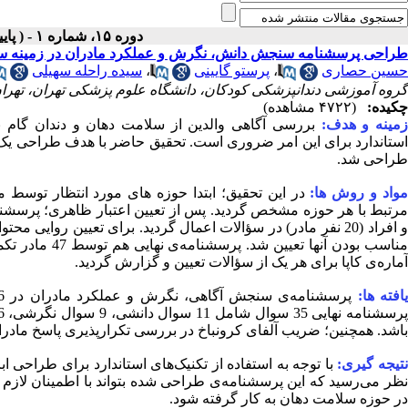
دوره ۱۵، شماره ۱ - ( پاییز و زمستان ۱۳۹۸ )
طراحی پرسشنامه سنجش دانش، نگرش و عملکرد مادران در زمینه س
سیده راحله سهیلی
،
پرستو گایینی
،
حسین حصاری
گروه آموزشی دندانپزشکی کودکان، دانشگاه علوم پزشکی تهران، تهران
چکیده:
(۴۷۲۲ مشاهده)
زمینه و هدف
بررسی آگاهی والدین از سلامت دهان و دندان گا
استاندارد برای این امر ضروری است. تحقیق حاضر با هدف طراحی یک
طراحی شد.
مواد و روش ها
در این تحقیق؛ ابتدا حوزه های مورد انتظار تو
و افراد (20 نفر مادر) در سؤالات اعمال گردید. برای تعیین رو
مناسب بودن آنه
آماره‌ی کاپا برای هر یک از سؤالات تعیین و گزارش گردید.
یافته ها
باشد. همچنین؛ ضریب آلفای کرونباخ در بررسی تکرارپذیری پاسخ‌ مادران به سؤالا.
نتیجه گیری
با توجه به استفاده از تکنیک‌های استاندارد برای طراحی اب
نظر می‌رسید که این پرسشنامه‌ی طراحی شده بتواند با اطمینان لازم به
در حوزه سلامت دهان به کار گرفته شود.