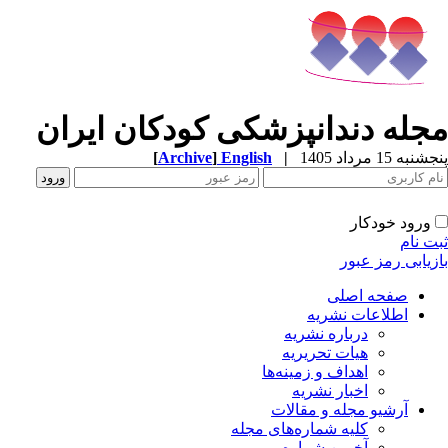
مجله دندانپزشکی کودکان ایران
[
Archive
]
English
|
پنجشنبه 15 مرداد 1405
ورود خودکار
ثبت نام
بازیابی رمز عبور
صفحه اصلی
اطلاعات نشریه
درباره نشریه
هیات تحریریه
اهداف و زمینه‌ها
اخبار نشریه
آرشیو مجله و مقالات
کلیه شماره‌های مجله
آخرین شماره