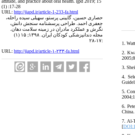
attitude, and practice about oral health. ijpd 2019; 15
(1) :17-28
URL:
http://jiapd.ir/article-1-233-fa.html
حصاری حسین، گایینی پرستو، سهیلی سیده راحله،
جعفری احمد. طراحی پرسشنامه سنجش دانش،
نگرش و عملکرد مادران در زمینه سلامت دهان.
مجله دندانپزشکی کودکان ایران. ۱۳۹۸; ۱۵ (۱)
:۱۷-۲۸
1. Wat
URL:
http://jiapd.ir/article-۱-۲۳۳-fa.html
2. Kwa
2005;8
3. She
4. Sel
Guidel
5. Con
2004;1
6. Pet
China.
7. Al‐
[
DOI:1