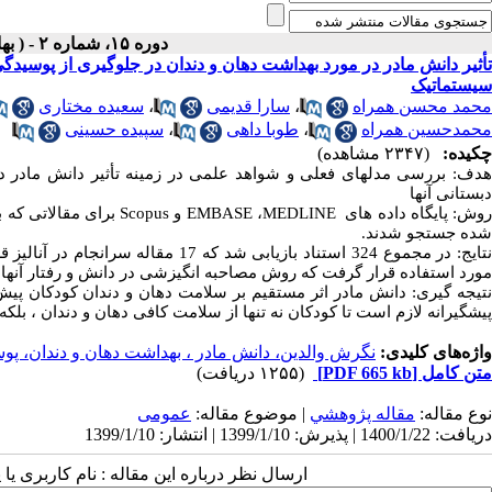
دوره ۱۵، شماره ۲ - ( بهار و تابستان ۱۳۹۹ )
تأثیر دانش مادر در مورد بهداشت دهان و دندان در جلوگیری از پوسید
سیستماتیک
محمد محسن همراه
،
سارا قدیمی
،
سعیده مختاری
محمدحسین همراه
،
طوبا داهی
،
سپیده حسینی
چکیده:
(۲۳۴۷ مشاهده)
هدف: بررسی مدلهای فعلی و شواهد علمی در زمینه تأثیر دانش مادر د
دبستانی آنها
وش: پایگاه داده های
MEDLINE
،
EMBASE
و
Scopus
شده جستجو شدند.
نتایج: در مجموع 324 استناد بازیابی ش
مورد استفاده قرار گرفت که روش مصاحبه انگیزشی در دانش و رفتار آنها د
نتیجه گیری: دانش مادر اثر مستقیم بر سلامت دهان و دندان کودکان پیش
پیشگیرانه لازم است تا کودکان نه تنها از سلامت کافی دهان و دندان ، بلکه
واژه‌های کلیدی:
نگرش والدین، دانش مادر ، بهداشت دهان و دندان، پو
متن کامل
[PDF 665 kb]
(۱۲۵۵ دریافت)
نوع مقاله:
مقاله پژوهشي
| موضوع مقاله:
عمومى
دریافت: 1400/1/22 | پذیرش: 1399/1/10 | انتشار: 1399/1/10
ارسال نظر درباره این مقاله : نام کاربری ی