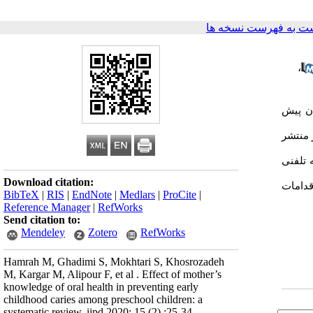
ت به فهرست نسخه ها
،
ان پیش
ان مادر منتشر
لمه تلفنی
Download citation:
قدامات
BibTeX
|
RIS
|
EndNote
|
Medlars
|
ProCite
|
Reference Manager
|
RefWorks
Send citation to:
Mendeley
Zotero
RefWorks
Hamrah M, Ghadimi S, Mokhtari S, Khosrozadeh
M, Kargar M, Alipour F, et al . Effect of mother’s
knowledge of oral health in preventing early
childhood caries among preschool children: a
systematic review. ijpd 2020; 15 (2) :25-34