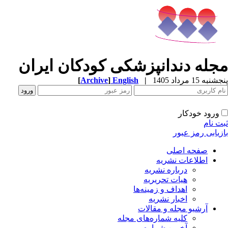
مجله دندانپزشکی کودکان ایران
پنجشنبه 15 مرداد 1405
|
English
]
Archive
[
ورود خودکار
ثبت نام
بازیابی رمز عبور
صفحه اصلی
اطلاعات نشریه
درباره نشریه
هیات تحریریه
اهداف و زمینه‌ها
اخبار نشریه
آرشیو مجله و مقالات
کلیه شماره‌های مجله
آخرین شماره