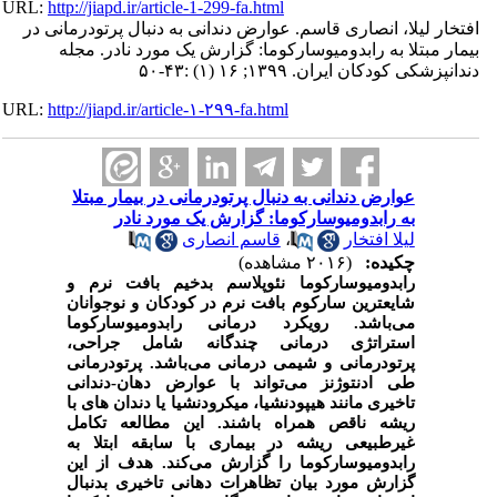
URL:
http://jiapd.ir/article-1-299-fa.html
افتخار لیلا، انصاری قاسم. عوارض دندانی به دنبال پرتودرمانی در
بیمار مبتلا به رابدومیوسارکوما: گزارش یک مورد نادر. مجله
دندانپزشکی کودکان ایران. ۱۳۹۹; ۱۶ (۱) :۴۳-۵۰
URL:
http://jiapd.ir/article-۱-۲۹۹-fa.html
عوارض دندانی به دنبال پرتودرمانی در بیمار مبتلا
به رابدومیوسارکوما: گزارش یک مورد نادر
لیلا افتخار
،
قاسم انصاری
چکیده:
(۲۰۱۶ مشاهده)
رابدومیوسارکوما نئوپلاسم بدخیم بافت نرم و
شایعترین سارکوم بافت نرم در کودکان و نوجوانان
می‌باشد. رویکرد درمانی رابدومیوسارکوما
استراتژی درمانی چندگانه شامل جراحی،
پرتودرمانی و شیمی درمانی می‌باشد. پرتودرمانی
طی ادنتوژنز می‌تواند با عوارض دهان-دندانی
تاخیری مانند هیپودنشیا، میکرودنشیا یا دندان های با
ریشه ناقص همراه باشند. این مطالعه تکامل
غیرطبیعی ریشه در بیماری با سابقه ابتلا به
رابدومیوسارکوما را گزارش می‌کند. هدف از این
گزارش مورد بیان تظاهرات دهانی تاخیری بدنبال