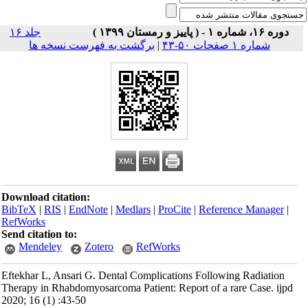
دوره ۱۶، شماره ۱ - ( پاییز و رمستان ۱۳۹۹ )
جلد ۱۶
شماره ۱ صفحات ۵۰-۴۳
|
برگشت به فهرست نسخه ها
Download citation:
BibTeX
|
RIS
|
EndNote
|
Medlars
|
ProCite
|
Reference Manager
|
RefWorks
Send citation to:
Mendeley
Zotero
RefWorks
Eftekhar L, Ansari G. Dental Complications Following Radiation
Therapy in Rhabdomyosarcoma Patient: Report of a rare Case. ijpd
2020; 16 (1) :43-50