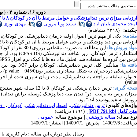
دوره ۱۶، شماره ۲ - ( بهار و تابستان ۱۴۰۰ )
ارزیابی میزان ترس دندانپزشکی و عوامل مرتبط با آن در کودکان ۸ تا ۱۲ ساله
امجد محمدی بلبان آباد
،
سیده پویا مروتی
،
مهدی نوری
چکیده:
(۲۳۱۸ مشاهده)
قدمه:
یکی از مهم ترین اصول اولیه درمان دندانپزشکی در کودکا
ارزیابی ترس دندانپزشکی و برخی عوامل مرتبط با آن در کودکان 8 تا 12 ساله در سال 1398 بود
واد وروش ها:
ستاندارد ترس کودکان- زیر شاخه دندانپزشکی
(CFSS-DS)
بود. از 
ترس بین گروه ها استفاده شد. تحلیل ها داده ها با کمک نرم افزار
SPSS
افته ‌ها:
میانگین کلی ت
ندانپزشکی دردختران به شکل معناداری بیشتر بود(045/0
p value =
)
ب
خانوار، سابقه مراجعه به دندانپزشک، مدت زمان سپری شده از آخرین
)
value
تیجه گیری:
ترس دندان پزشکی در کود
میزان ترس به ترتیب در" دیدن مته دندانپزشک (وسیله تراش دندان)
روپوش سفید پوشیده اند." بود
.
واژه‌های کلیدی:
ترس دندانپزشکی
،
اضطراب دندانپزشکی
،
کودکان
،
CFSS-DS
متن کامل
[PDF 791 kb]
(۱۱۹۱ دریافت)
نوع مقاله:
مقاله پژوهشي
| موضوع مقاله:
عمومى
دریافت: 1400/7/6 | پذیرش: 1400/7/1 | انتشار: 1400/7/1
ارسال نظر درباره این مقاله : نام کاربری ی