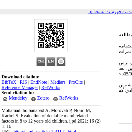
 به فهرست نسخه ها
طالعه
ات پرسشنامه
 نمرات
اشت و ترس
ن، بعد
<p
Download citation:
BibTeX
|
RIS
|
EndNote
|
Medlars
|
ProCite
|
 بیشترین
Reference Manager
|
RefWorks
دی که
Send citation to:
Mendeley
Zotero
RefWorks
Mohamadi bolbanabad A, Morovati P, Nouri M,
Karimi S. Evaluation of dental fear and related
factors in 8 to 12 years old children. ijpd 2021; 16 (2)
:1-16
URL:
http://jiapd.ir/article-1-311-fa.html