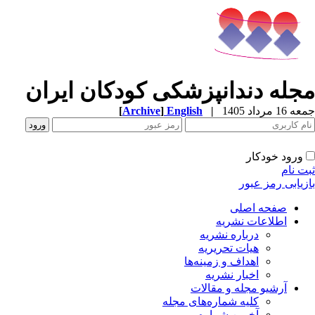
مجله دندانپزشکی کودکان ایران
جمعه 16 مرداد 1405
|
English
]
Archive
[
ورود خودکار
ثبت نام
بازیابی رمز عبور
صفحه اصلی
اطلاعات نشریه
درباره نشریه
هیات تحریریه
اهداف و زمینه‌ها
اخبار نشریه
آرشیو مجله و مقالات
کلیه شماره‌های مجله
آخرین شماره