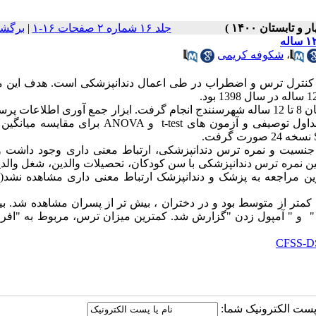
جلد ۱۶ شماره ۲ صفحات ۱۶-۱
|
برگشت
،
شکوفه کریمی
ن، کنترل ترس و اضطراب در طی اعمال دندانپزشکی است. هدف این م
.
این مطالعه به صورت مقطعی برروی 300 نفر از کودکان 8 تا 12 ساله شهرسنندج انجام گرفت. ابزار جمع آوری اطلاع
جداول توصیفی و آزمون های
t-test
و
ANOVA
برای مقایسه میانگین
نسخه 24 صورت گرفت
.
رس دندانپزشکی کودکان برابر 3/37 بود. بین جنسیت و نمره ترس دندانپزشکی، ارتباط معنی داری وجود د
ین نمره ترس دندانپزشکی با سن کودکان، تحصیلات والدین، شغل والدی
 مراجعه به پزشک و دندانپزشک ارتباط معنی داری مشاهده نشد(05/0
کان 8 تا 12 ساله شهر سنندج کمتر از متوسط بود و در دختران ، بیش تر از پسران مشاهده شد.
 " و " آمپول زدن "گزارش شد. کمترین میزان ترس، مربوط به "افرا
ا پست الکترونیک شما: