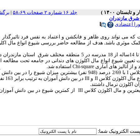
جلد ۱۶ شماره ۲ صفحات ۶۹-۵۸
|
برگش
را اعتضادی
که می تواند روی ظاهر و فانکشن و اعتماد به نفس فرد تاثیرگذار ب
مک موثری باشد. هدف از مطالعه حاضر بررسی شیوع انواع مال اکلو
در این مطالعه توصیفی مقطعی 1369 دانش آموز 12 تا 14ساله از 18 مدرسه در 5 منطقه مختلف شرق استان
نگل جهت تعیین شیوع انواع مال اکلوژن های دندانی در جامعه تحت مطالعه ا
و از آنالیز های آماری
Chi-square
استفاده شد.
I
با 2/69 درصد (948 نفر) بیشترین میزان شیوع را در بین دان
II
و
III
ترین و مال اکلوژن کلاس
III
ا پست الکترونیک شما: