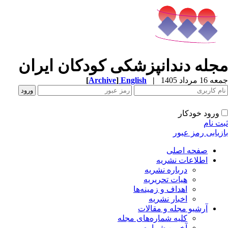
مجله دندانپزشکی کودکان ایران
جمعه 16 مرداد 1405
|
English
]
Archive
[
ورود خودکار
ثبت نام
بازیابی رمز عبور
صفحه اصلی
اطلاعات نشریه
درباره نشریه
هیات تحریریه
اهداف و زمینه‌ها
اخبار نشریه
آرشیو مجله و مقالات
کلیه شماره‌های مجله
آخرین شماره