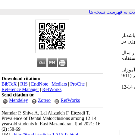
ت به فهرست نسخه ها
اشد.از
ژن در
 مازندران در سال
ستفاده
ش آموزان
در بین دانش آموزان به ترتیب برابر 163 نفر (9/11
Download citation:
BibTeX
|
RIS
|
EndNote
|
Medlars
|
ProCite
|
از کمترین شیوع در بین دانش آموزان 14-12
Reference Manager
|
RefWorks
Send citation to:
Mendeley
Zotero
RefWorks
Namdar P, Shiva A, Lal Alizadeh F, Etezadi T.
Prevalence of Dental Malocclusions among 12-14-
year-old students in East Mazandaran. ijpd 2021; 16
(2) :58-69
URL:
http://jiapd.ir/article-1-315-fa.html