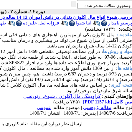
دوره ۱۶، شماره ۲ - ( بهار و تابستان ۱۴۰۰ )
بررسی شیوع انواع مال اکلوژن دندانی در دانش اموزان 12-14 ساله در شرق مازندران
پرستو نامدار
،
آتنا شیوا
،
فرزانه لعل علیزاده
،
طهو
چکیده:
(۱۸۲۳ مشاهده)
قدمه :
مال اکلوژن یکی از مهمترین ناهنجاری های دندانی فکی است 
طرفی آگاهی از میزان شیوع می تواند در پیشگیری و درمان مناسب ک
کودکان 12-14 ساله شرق مازندران می باشد.
واد و روش ها
:
تحصیلی 96-97 به طور تصادفی انتخاب شدند. از طبقه بندی ا
گردید. پس از جمع آوری اطلاعات، داده ها وارد نرم افزار
SPSS22
شدند 
افته ها
:
از بین 1369 دانش آموز وارد شده به مطالعه ، مال اکلوژن کلاس
پسران 8/73 درصد و دختران 6/67 درصد) داشت. هم¬چنین میزان شیوع مال اکلوژن کلاس
درصد) و 61 نفر (5/4 درصد) بود. تنها 4/14 درصد (197 نفر) از دانش آموزان اکلوژن نرمال داشتند.
تیجه
گیری
:
بر اساس یافته های مطالعه ما، مال اکلوژن کلاس
I
شایع
ساله شرق مازندران برخوردار بود.
واژه‌های کلیدی:
کراودینگ، مال اکلوژن ، شیوع، ارتودنسی
متن کامل
[PDF 1157 kb]
(۷۳۵ دریافت)
نوع مقاله:
مقاله پژوهشي
| موضوع مقاله:
عمومى
دریافت: 1400/7/6 | پذیرش: 1400/7/1 | انتشار: 1400/7/1
ارسال نظر درباره این مقاله : نام کاربری ی