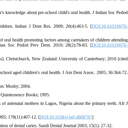
 knowledge about pre-school child's oral health. J Indian Soc Pedod
hildren. Indian J Dent Res. 2009; 20(4):463-5. [
DOI:10.4103/0970-
 oral health promoting factors among caretakers of children attending
dian Soc Pedod Prev Dent. 2010; 28(2):78-83. [
DOI:10.4103/0970-
s]. Christchurch, New Zealand: University of Canterbury; 2010 [cited
eschool aged children's oral health. J Am Dent Assoc. 2005; 36:364-72.
ton: Mosby; 2004.
: Quintessence Books; 1995.
of antenatal mothers in Lagos, Nigeria about the primary teeth. Afr J
995; 178(11):407-12. [
DOI:10.1038/sj.bdj.4808787
]
ion of dental caries. Saudi Dental Journal 2003; 15(1): 27-32.