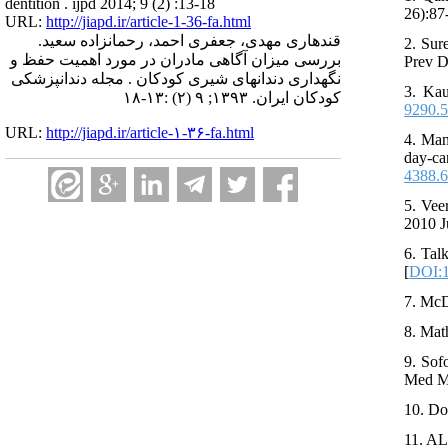
dentition . ijpd 2014; 9 (2) :13-18
26):87
URL:
http://jiapd.ir/article-1-36-fa.html
قندهاری مهدی، جعفری احمد، رحمانزاده سعید.
2. Sur
بررسی میزان آگاهی مادران در مورد اهمیت حفظ و
Prev D
نگهداری دندانهای شیری کودکان . مجله دندانپزشکی
3. Kau
کودکان ایران. ۱۳۹۳; ۹ (۲) :۱۳-۱۸
9290.
URL:
http://jiapd.ir/article-۱-۳۶-fa.html
4. Man
day-ca
4388.
5. Vee
2010 J
6. Tal
[
DOI:1
7. McD
8. Mat
9. Sof
Med Me
10. Do
11. AL