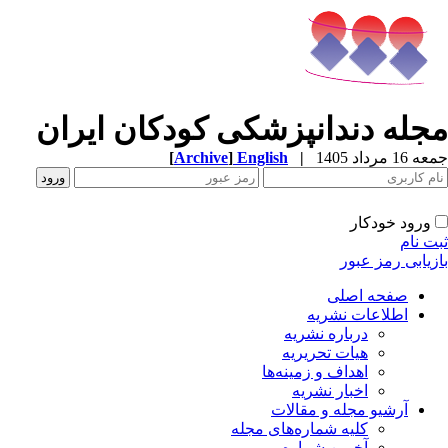
مجله دندانپزشکی کودکان ایران
جمعه 16 مرداد 1405
|
English
]
Archive
[
ورود خودکار
ثبت نام
بازیابی رمز عبور
صفحه اصلی
اطلاعات نشریه
درباره نشریه
هیات تحریریه
اهداف و زمینه‌ها
اخبار نشریه
آرشیو مجله و مقالات
کلیه شماره‌های مجله
آخرین شماره