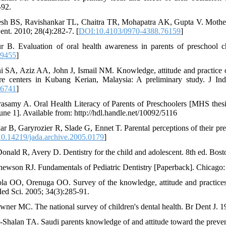
-92.
esh BS, Ravishankar TL, Chaitra TR, Mohapatra AK, Gupta V. Mother's
ent. 2010; 28(4):282-7. [
DOI:10.4103/0970-4388.76159
]
r B. Evaluation of oral health awareness in parents of preschool c
59455
]
i SA, Aziz AA, John J, Ismail NM. Knowledge, attitude and practice of
re centers in Kubang Kerian, Malaysia: A preliminary study. J In
66741
]
rasamy A. Oral Health Literacy of Parents of Preschoolers [MHS thesi
une 1]. Available from: http://hdl.handle.net/10092/5116
kar B, Garyrozier R, Slade G, Ennet T. Parental perceptions of their pr
0.14219/jada.archive.2005.0179
]
onald R, Avery D. Dentistry for the child and adolescent. 8th ed. Bos
hewson RJ. Fundamentals of Pediatric Dentistry [Paperback]. Chicago
ola OO, Orenuga OO. Survey of the knowledge, attitude and practices 
d Sci. 2005; 34(3):285-91.
wner MC. The national survey of children's dental health. Br Dent J. 1
-Shalan TA. Saudi parents knowledge of and attitude toward the prevent