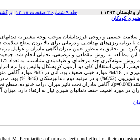
جلد ۹ شماره ۲ صفحات ۱۸-۱۳
|
برگشت
 شیری کودکان
 در سلامت جسمی و روحی فرزندانشان موجب توجه بیشتر به دندانهای
تا برنامه‌ریزی‌های بهداشتی و درمانی برای بالا بردن سطح سلامت د
یرد. این تحقیق به منظور تعیین میزان آگاهی مادران و عوامل مرتبط
 این مطالعه به روش مقطعی و توصیفی- تحلیلی انجام شد. جمعیت
تجزیه و تحلیل شد. یافته ها: آگاهی مادران نسبت به اهمیت دندانهای شیری در 4/18% موارد خیلی ضعیف بو
خوب در این زمینه داشتند. بیشترین منبع کسب آگاهی مادران رادیو و تلویزیون (6/62%) و در مر
اطلاعات خود را از دندانپزشکان دریافت کرده بودند، اگاهی بالاتری داشتند (p=0.000). آگاهی مادران تحت تاثیر میزان درامد خانواد
ران در مورد اهمیت حفظ دندانهای شیری نیاز به ارتقاء دارد. میزان آگ
ان
dhari M. Peculiarities of primary teeth and effect of their occlusion 