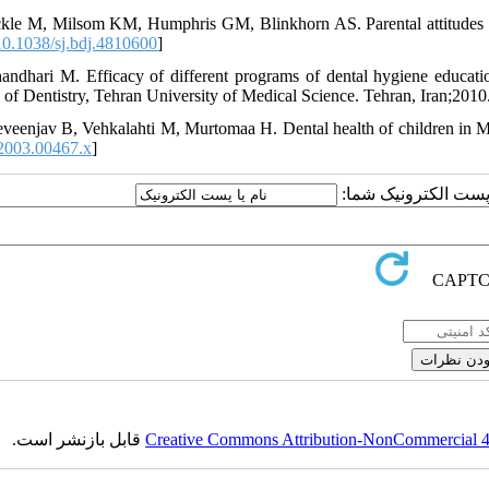
ckle M, Milsom KM, Humphris GM, Blinkhorn AS. Parental attitudes to 
0.1038/sj.bdj.4810600
]
andhari M. Efficacy of different programs of dental hygiene educati
 of Dentistry, Tehran University of Medical Science. Tehran, Iran;2010
eveenjav B, Vehkalahti M, Murtomaa H. Dental health of children in Mo
2003.00467.x
]
ا پست الکترونیک شما:
Creative Commons Attribution-NonCommercial 4.0
قابل بازنشر است.