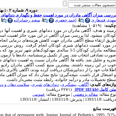
دوره ۹، شماره ۲ - ( بهار و تابستان ۱۳۹۳ )
بررسی میزان آگاهی مادران در مورد اهمیت حفظ و نگهداری دندانهای
مهدی قندهاری
،
احمد جعفری
،
سعید رحمانزاده
چکیده:
(۱۰۵۱۹ مشاهده)
زمینه و هدف: آگاهی مادران در مورد دندانهای شیری و اهمیت آنها
کودکان میشود. لذا بررسی میزان آگاهی در این مورد حائز اهمیت است 
طریق ارتقاء سطح آگاهی مادران جهت کاهش هزینه‌های درمانی انجام گ
در مورد اهمیت دندانهای شیری کودکان انجام گرفت. روش بررسی:
و اشتغال قرار داشت. نتیجه‌گیری: نتایج نشان داد که میزان آگاهی ماد
سطح تحصیلات مادر و درآمد خانواده، رابطه مثبت معنی‌دار داشت.
واژه‌های کلیدی:
آگاهی
،
پیشگیری
،
دندان‌های شیری
،
سلامت دهان و دند
متن کامل
[PDF 183 kb]
(۲۲۷۱ دریافت)
نوع مقاله:
مقاله پژوهشي
| موضوع مقاله:
عمومى
دریافت: 1393/11/8 | پذیرش: 1393/11/8 | انتشار: 1393/11/8
فهرست منابع
on that of permanent teeth. Iranian Journal of Pediatrics. 1995; 7(25-