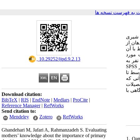
 به فهرست نسخه ها
 شیری
هان از
 با آن
 مورد
‎ 10.29252/ijpd.9.2.13
مطالعه‌ مادران کودکان 5-3 ساله‌ی مهدکودک‌های شهر تبریز بود که به روش نمونه‌گیری چند مرحله‌ای و طبقه‌بندی متناسب، به تعداد 175 نفر به
صورت تصادفی انتخاب شد. پس از تکمیل پرسشنامه، داده‌ها با آزمون فیشر، آزمون استقلال کای-دو، آزمون کروسکال-والیس و با نرم افزار SPSS
د. آنان در 35% موارد آگاهی متوسط تا
تبه دوم دندانپزشکان (8/46 %) بود. مادرانی که
ه، سطح تحصیلات
اهی با
Download citation:
BibTeX
|
RIS
|
EndNote
|
Medlars
|
ProCite
|
Reference Manager
|
RefWorks
Send citation to:
Mendeley
Zotero
RefWorks
Ghandehari M, Jafari A, Rahmanzadeh S. Evaluating
mothers’ knowledge about the importance of primary
1. Qan