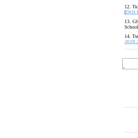
12. Ti
[
DOI:1
13. Gh
School
14. Ts
263X.