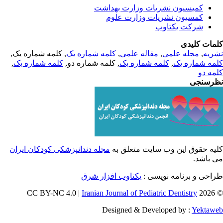
کمیسیون نشریات وزارت بهداشت
کمسیون نشریات وزارت علوم
شرکت یکتاوب
مات کلیدی
, کلمه شماره یک,
کلمه شماره یک
,
مقاله علمی
,
مجله علمی
,
ریه
,
کلمه شماره یک
, کلمه شماره دو,
کلمه شماره یک
,
مه شماره یک
مه دو
رسنجی
یه حقوق این وب سایت متعلق به
مجله دندانپزشکی کودکان ایران
ی باشد
طراحی و برنامه نویسی
یکتاوب افزار شرق
Iranian Journal of Pediatric Dentistry
© 202
Designed & Developed by :
Yektaw