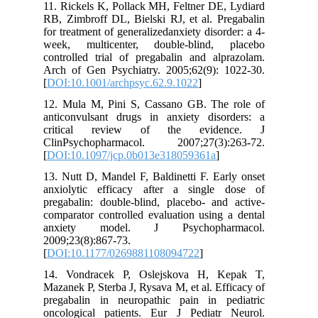
11. Rickels K, Pollack MH, Feltner DE, Lydiard
RB, Zimbroff DL, Bielski RJ, et al. Pregabalin
for treatment of generalizedanxiety disorder: a 4-
week, multicenter, double-blind, placebo
controlled trial of pregabalin and alprazolam.
Arch of Gen Psychiatry. 2005;62(9): 1022-30.
[
DOI:10.1001/archpsyc.62.9.1022
]
12. Mula M, Pini S, Cassano GB. The role of
anticonvulsant drugs in anxiety disorders: a
critical review of the evidence. J
ClinPsychopharmacol. 2007;27(3):263-72.
[
DOI:10.1097/jcp.0b013e318059361a
]
13. Nutt D, Mandel F, Baldinetti F. Early onset
anxiolytic efficacy after a single dose of
pregabalin: double-blind, placebo- and active-
comparator controlled evaluation using a dental
anxiety model. J Psychopharmacol.
2009;23(8):867-73.
[
DOI:10.1177/0269881108094722
]
14. Vondracek P, Oslejskova H, Kepak T,
Mazanek P, Sterba J, Rysava M, et al. Efficacy of
pregabalin in neuropathic pain in pediatric
oncological patients. Eur J Pediatr Neurol.