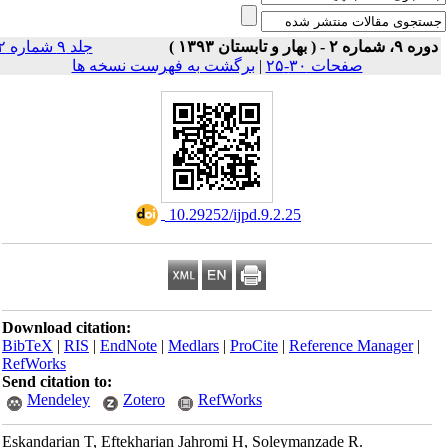
دوره ۹، شماره ۲ - ( بهار و تابستان ۱۳۹۳
جلد ۹ شماره ۲
برگشت به فهرست نسخه ها
|
صفحات ۳۰-۲۵
‎ 10.29252/ijpd.9.2.25
Download citation:
BibTeX
|
RIS
|
EndNote
|
Medlars
|
ProCite
|
Reference Manager
|
RefWorks
Send citation to:
Mendeley
Zotero
RefWorks
Eskandarian T, Eftekharian Jahromi H, Soleymanzade R.