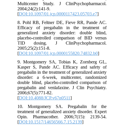
Multicenter Study. J ClinPsychopharmacol.
2004;24(2):141-9.
[
DOI:10.1097/01.jcp.0000117423.05703.e7
]
8. Pohl RB, Feltner DE, Fieve RR, Pande AC.
Efficacy of pregabalin in the treatment of
generalized anxiety disorder: double blind,
placebo-controlled comparison of BID versus
TID dosing. J ClinPsychopharmacol.
2005;25(2):151-8.
[
DOI:10.1097/01.jcp.0000155820.74832.b0
]
9. Montgomery SA, Tobias K, Zornberg GL,
Kasper S, Pande AC. Efficacy and safety of
pregabalin in the treatment of generalized anxiety
disorder: a 6-week, multicenter, randomized
double blind, placebo-controlled comparison of
pregabalin and venlafaxine. J Clin Psychiatry.
2006;67(5):771-82.
[
DOI:10.4088/JCP.v67n0511
]
10. Montgomery SA. Pregabalin for the
treatment of generalized anxiety disorder. Expert
Opin. Pharmacother. 2006;7(15): 2139-54.
[
DOI:10.1517/14656566.7.15.2139
]