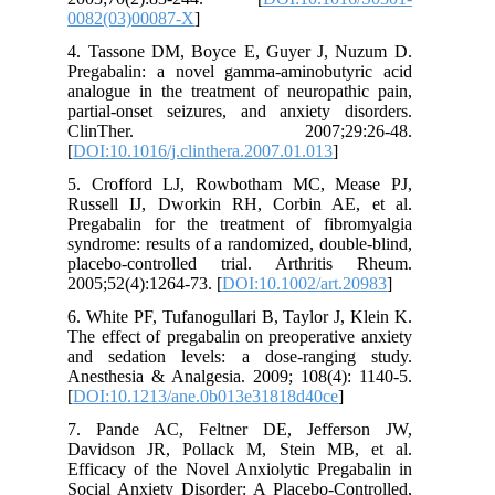
0082(03)00087-X
]
4. Tassone DM, Boyce E, Guyer J, Nuzum D.
Pregabalin: a novel gamma-aminobutyric acid
analogue in the treatment of neuropathic pain,
partial-onset seizures, and anxiety disorders.
ClinTher. 2007;29:26-48.
[
DOI:10.1016/j.clinthera.2007.01.013
]
5. Crofford LJ, Rowbotham MC, Mease PJ,
Russell IJ, Dworkin RH, Corbin AE, et al.
Pregabalin for the treatment of fibromyalgia
syndrome: results of a randomized, double-blind,
placebo-controlled trial. Arthritis Rheum.
2005;52(4):1264-73. [
DOI:10.1002/art.20983
]
6. White PF, Tufanogullari B, Taylor J, Klein K.
The effect of pregabalin on preoperative anxiety
and sedation levels: a dose-ranging study.
Anesthesia & Analgesia. 2009; 108(4): 1140-5.
[
DOI:10.1213/ane.0b013e31818d40ce
]
7. Pande AC, Feltner DE, Jefferson JW,
Davidson JR, Pollack M, Stein MB, et al.
Efficacy of the Novel Anxiolytic Pregabalin in
Social Anxiety Disorder: A Placebo-Controlled,