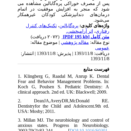
پس از مصرف خوراکی پره‌گابالین مشاهده می
شود که منجر به افزایش موفقیت در اتمام
درمان‌های دندانپزشکی کودکان غیرهمکار
می‌شود.
تکنیک‌های کنترل
،
پره‌گابالین
واژه‌های کلیدی:
اثر آرامبخشی.
،
رفتاری
(۲۰۷۲ دریافت)
[PDF 195 kb]
متن کامل
نوع مقاله:
مقاله پژوهشي
| موضوع مقاله:
عمومى
دریافت: 1393/11/8 | پذیرش: 1393/11/8 | انتشار:
1393/11/8
فهرست منابع
1. Klingberg G, Raadal M, Anrup K. Dental
Fear and Behavior Management Problems. In:
Koch G, Poulsen S. Pediatric Dentistry: A
clinical approach. 2nd ed. UK: Blackwell; 2009.
2. DeanJA,AveryDR,McDonald RE.
Dentistryfor the Child and Adolescent.9th ed.
USA: Mosby; 2011.
3. Millan MJ. The neurobiology and control of
anxious states. Progress in Neurobiology.
2003;70(2):83-244. [
DOI:10.1016/S0301-