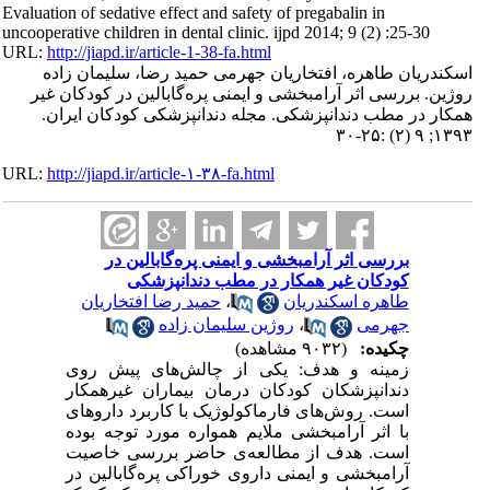
Evaluation of sedative effect and safety of pregabalin in
uncooperative children in dental clinic. ijpd 2014; 9 (2) :25-30
URL:
http://jiapd.ir/article-1-38-fa.html
اسکندریان طاهره، افتخاریان جهرمی حمید رضا، سلیمان زاده
روژین. بررسی اثر آرامبخشی و ایمنی پره‌گابالین در کودکان غیر
همکار در مطب دندانپزشکی. مجله دندانپزشکی کودکان ایران.
۱۳۹۳; ۹ (۲) :۲۵-۳۰
URL:
http://jiapd.ir/article-۱-۳۸-fa.html
بررسی اثر آرامبخشی و ایمنی پره‌گابالین در
کودکان غیر همکار در مطب دندانپزشکی
حمید رضا افتخاریان
،
طاهره اسکندریان
روژین سلیمان زاده
،
جهرمی
چکیده:
(۹۰۳۲ مشاهده)
زمینه و هدف: یکی از چالش‌های پیش روی
دندانپزشکان کودکان درمان بیماران غیرهمکار
است. روش‌های فارماکولوژیک با کاربرد داروهای
با اثر آرامبخشی ملایم همواره مورد ‌توجه بوده
است. هدف از مطالعه‌ی حاضر بررسی خاصیت
آرامبخشی و ایمنی داروی خوراکی پره‌گابالین در