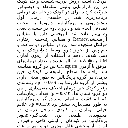
کودکان است. روش بررسی:بیست و یک کودک
در این کارآزمایی بالینی متقاطع و دوسو‌کور
شرکت کردند. برای هر کودک دو جلسه‌ی درمانی
برنامه‌ریزی شد. در جلسه‌ی درمانی اول
پیش‌دارویی با پره‌گابالینیا دارونما با انتخاب
تصادفی انجام شد و داروی دوم در جلسه‌ی بعدی
به بیمار داده شد. اثربخشی دارو با مقیاس
آرامبخشیRamsay و مقیاس رتبه‌بندی رفتاری
فرانکل سنجیده شد. این دو مقیاس دو ساعت و
نیم پس از تجویز دارو توسط دندانپزشک نمره
دهی شدند. داده‌ها با استفاده از آزمون آماری
M‏ann-Whitney U آنالیز شدند و تعداد درمان‌های
موفق با آزمون Chi-square بین دو گروه مقایسه
شد. یافته ها: سطح آرامبخشی کودکان حین
درمان در گروه پره‌گابالین به طور معنی داری
بیشتر از گروه دارونما بود (007/0= p). رتبه‌بندی
رفتار کودک حین درمان اختلاف معنی‌داری را بین
دو گروه نشان نداد (067/0= p). تعداد درمان‌هایی
که با موفقیت به اتمام رسید در گروه پره‌گابالین
به طور معنی‌داری بیشتر بود (013/0= p). علایم
حیاتی بیماران در کلیه‌ی مراحل درمان در
محدوده‌ی طبیعی بود. نتیجه‌گیری:تجویز
پره‌گابالین در کودکان از ایمنی کافی برخوردار
است. آرامبخشی قابل ‌توجهی دو و نیم ساعت