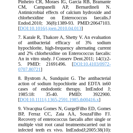
Pinheiro CR, Moraes IG, Garcia RB, Bramante
CM, Campanelli AP, Bernardineli N.
Antimicrobial effects of calcium hydroxide and
chlorhexidine on Enterococcus faecalis.J
Endod.2010; 36(8):1389-93. PMID:20647103.
[
DOI:10.1016/j.joen.2010.04.013
]
7. Karale R, Thakore A, Shetty V. An evaluation
of antibacterial efficacy of 3% sodium
hypochlorite, high-frequency alternating current
and 2% chlorhexidine on Enterococcus faecalis:
An in vitro study. J Conserv Dent.2011; 14(1):2-
5. PMID: 21691496. [
DOI:10.4103/0972-
0707.80721
]
8. Bystrom A, Sundquist G. The antibacterial
action of sodium hypochlorite and EDTA in60
cases of endodontic therapy. IntEndod J;
1985:18: 35-40. PMID: 3922900.
[
DOI:10.1111/j.1365-2591.1985.tb00416.x
]
9. Vivacqtua Gomes N, GurgelFilho ED, Gomes
BP, Ferraz CC, Zaia AA, SouzaFilho FJ.
Recovery of enterococcus faecalis after single or
multiple visit root canal treatmentscarried out in
infected teeth ex vivo. IntEndodJ;2005:38(10):