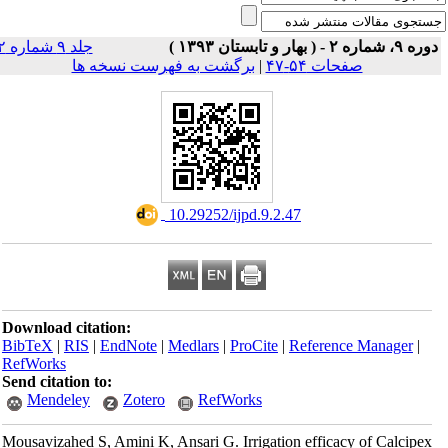
دوره ۹، شماره ۲ - ( بهار و تابستان ۱۳۹۳
جلد ۹ شماره ۲
برگشت به فهرست نسخه ها
|
صفحات ۵۴-۴۷
‎ 10.29252/ijpd.9.2.47
Download citation:
BibTeX
|
RIS
|
EndNote
|
Medlars
|
ProCite
|
Reference Manager
|
RefWorks
Send citation to:
Mendeley
Zotero
RefWorks
Mousavizahed S, Amini K, Ansari G. Irrigation efficacy of Calcipex