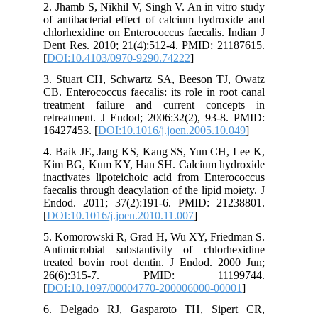
2. Jhamb S, Nikhil V, Singh V. An in vitro study
of antibacterial effect of calcium hydroxide and
chlorhexidine on Enterococcus faecalis. Indian J
Dent Res. 2010; 21(4):512-4. PMID: 21187615.
[
DOI:10.4103/0970-9290.74222
]
3. Stuart CH, Schwartz SA, Beeson TJ, Owatz
CB. Enterococcus faecalis: its role in root canal
treatment failure and current concepts in
retreatment. J Endod; 2006:32(2), 93-8. PMID:
16427453. [
DOI:10.1016/j.joen.2005.10.049
]
4. Baik JE, Jang KS, Kang SS, Yun CH, Lee K,
Kim BG, Kum KY, Han SH. Calcium hydroxide
inactivates lipoteichoic acid from Enterococcus
faecalis through deacylation of the lipid moiety. J
Endod. 2011; 37(2):191-6. PMID: 21238801.
[
DOI:10.1016/j.joen.2010.11.007
]
5. Komorowski R, Grad H, Wu XY, Friedman S.
Antimicrobial substantivity of chlorhexidine
treated bovin root dentin. J Endod. 2000 Jun;
26(6):315-7. PMID: 11199744.
[
DOI:10.1097/00004770-200006000-00001
]
6. Delgado RJ, Gasparoto TH, Sipert CR,