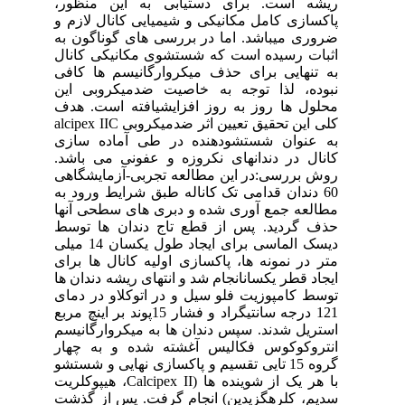
ریشه است. برای دستیابی به این منظور،
پاکسازی کامل مکانیکی و شیمیایی کانال لازم و
ضروری میباشد. اما در بررسی های گوناگون به
اثبات رسیده است که شستشوی مکانیکی کانال
به تنهایی برای حذف میکروارگانیسم ها کافی
نبوده، لذا توجه به خاصیت ضدمیکروبی این
محلول ها روز به روز افزایشیافته است. هدف
کلی این تحقیق تعیین اثر ضدمیکروبی C‏alcipex II
به عنوان شستشودهنده در طی آماده سازی
کانال در دندانهای نکروزه و عفونی می باشد.
روش بررسی:در این مطالعه تجربی-آزمایشگاهی
60 دندان قدامی تک کاناله طبق شرایط ورود به
مطالعه جمع آوری شده و دبری های سطحی آنها
حذف گردید. پس از قطع تاج دندان ها توسط
دیسک الماسی برای ایجاد طول یکسان 14 میلی
متر در نمونه ها، پاکسازی اولیه کانال ها برای
ایجاد قطر یکسانانجام شد و انتهای ریشه دندان ها
توسط کامپوزیت فلو سیل و در اتوکلاو در دمای
121 درجه سانتیگراد و فشار 15پوند بر اینچ مربع
استریل شدند. سپس دندان ها به میکروارگانیسم
انتروکوکوس فکالیس آغشته شده و به چهار
گروه 15 تایی تقسیم و پاکسازی نهایی و شستشو
با هر یک از شوینده ها (Calcipex II، هیپوکلریت
سدیم، کلرهگزیدین) انجام گرفت. پس از گذشت