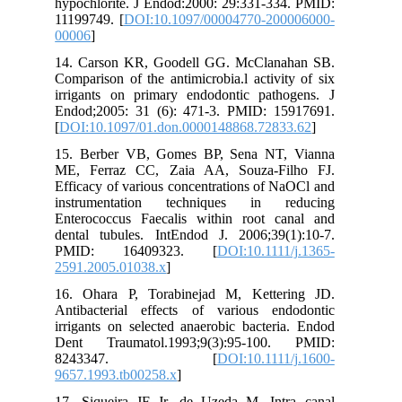
hypochlorite. J Endod:2000: 29:331-334. PMID:
11199749. [
DOI:10.1097/00004770-200006000-
00006
]
14. Carson KR, Goodell GG. McClanahan SB.
Comparison of the antimicrobia.l activity of six
irrigants on primary endodontic pathogens. J
Endod;2005: 31 (6): 471-3. PMID: 15917691.
[
DOI:10.1097/01.don.0000148868.72833.62
]
15. Berber VB, Gomes BP, Sena NT, Vianna
ME, Ferraz CC, Zaia AA, Souza-Filho FJ.
Efficacy of various concentrations of NaOCl and
instrumentation techniques in reducing
Enterococcus Faecalis within root canal and
dental tubules. IntEndod J. 2006;39(1):10-7.
PMID: 16409323. [
DOI:10.1111/j.1365-
2591.2005.01038.x
]
16. Ohara P, Torabinejad M, Kettering JD.
Antibacterial effects of various endodontic
irrigants on selected anaerobic bacteria. Endod
Dent Traumatol.1993;9(3):95-100. PMID:
8243347. [
DOI:10.1111/j.1600-
9657.1993.tb00258.x
]
17. Siqueira JF Jr, de Uzeda M. Intra canal