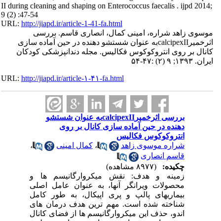
II during cleaning and shaping on Enterococcus faecalis . ijpd 2014;
9 (2) :47-54
URL:
http://jiapd.ir/article-1-41-fa.html
موسوی زاهد شراره، امینی کمال، انصاری قاسم. بررسی
اثرخمیرcalcipexIIبه عنوان شستشو دهنده در حین آماده سازی
کانال بر روی انتروکوکوس فکالیس. مجله دندانپزشکی کودکان
ایران. ۱۳۹۳; ۹ (۲) :۴۷-۵۴
URL:
http://jiapd.ir/article-۱-۴۱-fa.html
بررسی اثرخمیرcalcipexIIبه عنوان شستشو
دهنده در حین آماده سازی کانال بر روی
انتروکوکوس فکالیس
،
کمال امینی
،
شراره موسوی زاهد
قاسم انصاری
چکیده:
(۸۹۷۷ مشاهده)
زمینه و هدف: نقش میکروارگانیسم ها و
محصولات ویرانگر آنها، به عنوان عامل اصلی
بیماریهای پالپ و پری اپیکال، به طور کامل
شناخته شده است. مهم ترین هدف درمان های
اندو، حذف این میکروارگانیسم ها از فضای کانال