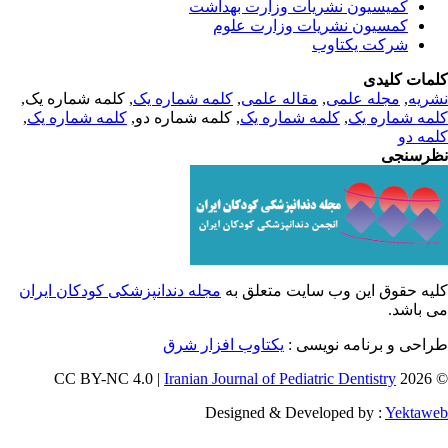
کمیسیون نشریات وزارت بهداشت
کمسیون نشریات وزارت علوم
شرکت یکتاوب
مات کلیدی
, کلمه شماره یک,
کلمه شماره یک
,
مقاله علمی
,
مجله علمی
,
ریه
,
کلمه شماره یک
, کلمه شماره دو,
کلمه شماره یک
,
مه شماره یک
مه دو
رسنجی
یه حقوق این وب سایت متعلق به
مجله دندانپزشکی کودکان ایران
ی باشد
طراحی و برنامه نویسی
یکتاوب افزار شرق
Iranian Journal of Pediatric Dentistry
© 202
Designed & Developed by :
Yektaw