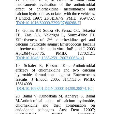
medicaments evaluation of the antimicrobial
effect of chlorhexidine, metronidazol and
calcium hydroxide associated with three vehicles.
J Endod. 1997; 23(3):167-9. PMID: 9594757.
[
DOI:10.1016/S0099-2399(97)80268-3
]
18. Gomes BP, Souza SF, Ferraz CC, Teixeira
FB, Zaia AA, Valdrighi L, Souza-Filho FJ.
Effectiveness of 2% chlorhexidine gel and
calcium hydroxide against Enterococcus faecalis
in bovine root dentine in vitro. IntEndod J. 2003
Apr;36(4):267-75. PMID: 12702121.
[
DOI:10.1046/j.1365-2591.2003.00634.x
]
19. Schafer E, BossmannK . Antimicrobial
efficacy of chlorhexidine and two calcium
hydroxide formulations against Enterococcus
faecalis. J Endod; 2005: 31(1):53-6. PMID:
15614008.
[
DOI:10.1097/01.DON.0000134209.28874.1C
]
20. Ballal V, Kundabala M, Acharya S, Ballal
M.Antimicrobial action of calcium hydroxide,
chlorhexidine and their combination on
endodontic pathogens. Aust Dent J.2007;