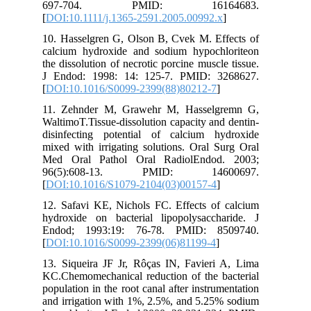
697-704. PMID: 16164683.
[
DOI:10.1111/j.1365-2591.2005.00992.x
]
10. Hasselgren G, Olson B, Cvek M. Effects of
calcium hydroxide and sodium hypochloriteon
the dissolution of necrotic porcine muscle tissue.
J Endod: 1998: 14: 125-7. PMID: 3268627.
[
DOI:10.1016/S0099-2399(88)80212-7
]
11. Zehnder M, Grawehr M, Hasselgremn G,
WaltimoT.Tissue-dissolution capacity and dentin-
disinfecting potential of calcium hydroxide
mixed with irrigating solutions. Oral Surg Oral
Med Oral Pathol Oral RadiolEndod. 2003;
96(5):608-13. PMID: 14600697.
[
DOI:10.1016/S1079-2104(03)00157-4
]
12. Safavi KE, Nichols FC. Effects of calcium
hydroxide on bacterial lipopolysaccharide. J
Endod; 1993:19: 76-78. PMID: 8509740.
[
DOI:10.1016/S0099-2399(06)81199-4
]
13. Siqueira JF Jr, Rôças IN, Favieri A, Lima
KC.Chemomechanical reduction of the bacterial
population in the root canal after instrumentation
and irrigation with 1%, 2.5%, and 5.25% sodium