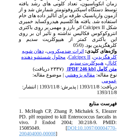
زمان انکوباسیون، تعداد کلونی های رشد یافته
توسط دستگاه اسپکتروفوتومتر شمارش شد و از
آزمون واریانسیک طرفه برای آنالیز داده های خام
استفاده شد. یافته ها:کلسیم هیدروکساید خمیری
شکل Calcipex II اثر بارز و مهمی بر روی باکتری
انتروکوکوس فکالیس نداشته و تأثیر آن بر روی
این باکتری کمتر از هیپوکلریت سدیم و
کلرهگزیدین بود. (05/0
دهان شویه
،
اثرات ضدمیکروبی
واژه‌های کلیدی:
محلول شستشو دهنده
،
Calcipex II
،
کلرهگزیدین
هیپوکلریت سدیم
،
کانال
(۲۳۳۷ دریافت)
[PDF 246 kb]
متن کامل
نوع مقاله:
مقاله پژوهشي
| موضوع مقاله:
عمومى
دریافت: 1393/11/8 | پذیرش: 1393/11/8 | انتشار:
1393/11/8
فهرست منابع
1. McHugh CP, Zhang P, Michalek S, Eleazer
PD. pH required to kill Enterococcus faecalis in
vivo. J Endod 2004; 30:218-9. PMID:
15085049. [
DOI:10.1097/00004770-
200404000-00008
]