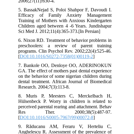
2006;27(11):630-4.
5. BassakNejad S, Poloi Shahpor F, Davoudi I.
Efficacy of Family Anxiety Management
Training of Mothers with Anxious Kindergarten
Children aged between 4 -6 Years. Jundishapur
Sci Med J. 2012;11(4):365-373.[In Persian]
6. Nixon RD. Treatment of behavior problems in
preschoolers: a review of parent training
programs. Clin Psychol Rev. 2002;22(4):525-46.
[
DOI:10.1016/S0272-7358(01)00119-2
]
7. Bankole OO, Denloye OO, ADERINOKUN
GA. The effect of mothers past dental experience
on the behavior of some nigerian children during
dental treatment. African Journal of Biomedical
Research. 2004;7(3):113-8.
8. Muris P, Meesters C, Merckelbach H,
Hülsenbeck P. Worry in children is related to
perceived parental rearing and attachment. Behav
Res Ther. 2000;38(5):487-97.
[
DOI:10.1016/S0005-7967(99)00072-8
]
9. Rãducanu AM, Feraru V, Herteliu C,
Anghelescu R. Assessment of the prevalence of