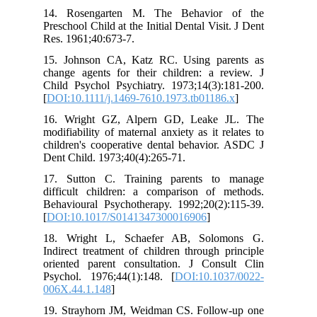
14. Rosengarten M. The Behavior of the
Preschool Child at the Initial Dental Visit. J Dent
Res. 1961;40:673-7.
15. Johnson CA, Katz RC. Using parents as
change agents for their children: a review. J
Child Psychol Psychiatry. 1973;14(3):181-200.
[
DOI:10.1111/j.1469-7610.1973.tb01186.x
]
16. Wright GZ, Alpern GD, Leake JL. The
modifiability of maternal anxiety as it relates to
children's cooperative dental behavior. ASDC J
Dent Child. 1973;40(4):265-71.
17. Sutton C. Training parents to manage
difficult children: a comparison of methods.
Behavioural Psychotherapy. 1992;20(2):115-39.
[
DOI:10.1017/S0141347300016906
]
18. Wright L, Schaefer AB, Solomons G.
Indirect treatment of children through principle
oriented parent consultation. J Consult Clin
Psychol. 1976;44(1):148. [
DOI:10.1037/0022-
006X.44.1.148
]
19. Strayhorn JM, Weidman CS. Follow-up one