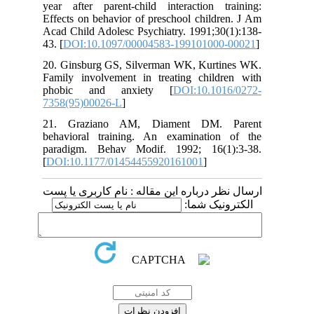
year after parent-child interaction training:
Effects on behavior of preschool children. J Am
Acad Child Adolesc Psychiatry. 1991;30(1):138-
43. [
DOI:10.1097/00004583-199101000-00021
]
20. Ginsburg GS, Silverman WK, Kurtines WK.
Family involvement in treating children with
phobic and anxiety [
DOI:10.1016/0272-
7358(95)00026-L
]
21. Graziano AM, Diament DM. Parent
behavioral training. An examination of the
paradigm. Behav Modif. 1992; 16(1):3-38.
[
DOI:10.1177/01454455920161001
]
ارسال نظر درباره این مقاله : نام کاربری یا پست
الکترونیک شما: