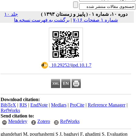
دوره ۱۰، شماره ۱ - ( پاییز و زمستان ۱۳۹۳ )
جلد ۱۰
برگشت به فهرست نسخه ها
|
شماره ۱ صفحات ۱۶-۷
‎ 10.29252/ijpd.10.1.7
Download citation:
BibTeX
|
RIS
|
EndNote
|
Medlars
|
ProCite
|
Reference Manager
|
RefWorks
Send citation to:
Mendeley
Zotero
RefWorks
ghandehari M, pourhashemi S J, baghayi F, ghadimi S. Evaluation