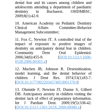
dental fear and its causes among children and
adolescents attending a department of paediatric
dentistry in Bucharest. OHDMBSC.
2009;8(1):42-9.
10. American Academy on Pediatric Dentistry
Clinical Affairs Committee-Behavior
Management Subcommittee;
11. Fox C, Newton JT. A controlled trial of the
impact of exposure to positive images of
dentistry on anticipatory dental fear in children.
Community Dent Oral Epidemiol.
2006;34(6):455-9. [
DOI:10.1111/j.1600-
0528.2006.00303.x
]
12. Machen JB, Johnson R. Desensitization,
model learning, and the dental behavior of
children. J Dent Res. 1974;53(1):83-7.
[
DOI:10.1177/00220345740530013701
]
13. Olumide F, Newton JT, Dunne S, Gilbert
DB. Anticipatory anxiety in children visiting the
dentist: lack of effect of preparatory information.
Int J Paediatr Dent. 2009;19(5):338-42.
[
DOI:10.1111/j.1365-263X.2009.00980.x
]