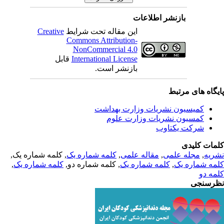
بازنشر اطلاعات
Creative
این مقاله تحت شرایط
Commons Attribution-
NonCommercial 4.0
قابل
International License
بازنشر است.
یگاه های مرتبط
کمیسیون نشریات وزارت بهداشت
کمسیون نشریات وزارت علوم
شرکت یکتاوب
مات کلیدی
, کلمه شماره یک,
کلمه شماره یک
,
مقاله علمی
,
مجله علمی
,
ریه
,
کلمه شماره یک
, کلمه شماره دو,
کلمه شماره یک
,
مه شماره یک
مه دو
رسنجی