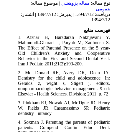
نوع مقاله:
مقاله پژوهشي
| موضوع مقاله:
عمومى
دریافت: 1394/7/12 | پذیرش: 1394/7/12 | انتشار:
1394/7/12
فهرست منابع
1. Afshar H, Baradaran Nakhjavani Y,
Mahmoudi-Gharaei J, Paryab M, Zadhoosh S.
The Effect of Parental Presence on the 5 year-
Old Children's Anxiety and Cooperative
Behavior in the First and Second Dental Visit.
Iran J Pediatr. 2011;21(2):193-200.
2. Mc Donald RE, Avery DR, Dean JA.
Dentistry for the child and adolescence. In:
Geralds z, wight s, Stigert j, editors.
nonpharmacologic behavior management. 9 ed:
Elsevier - Health Sciences. Division; 2011. p. 72
3. Pinkham RJ, Nowak AJ, McTigue JD, Henry
W, Fields JR, Casamassimo SP. Pediatric
dentistry - infancy
4. Soxman J. Parenting the parents of pediatric
patients. Compend Contin Educ Dent.