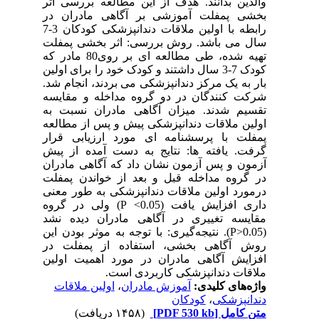
والدین بدانند. هدف از این مطالعه بررسی اثر
بخشی پمفلت آموزشی بر آگاهی مادران در
رابطه با اولین ملاقات دندانپزشکی کودکان 3-7
سال می باشد. روش بررسی: اثر بخشی پمفلت
تهیه شده، طی مطالعه ای بر روی80 مادر که
کودک 7-3 سال داشتند و کودک خود را برای اولین
بار به یک مرکز دندانپزشکی می بردند، انجام شد.
شرکت کنندگان در دو گروه مداخله و مقایسه
تقسیم شدند. میزان آگاهی مادران نسبت به
اولین ملاقات دندانپزشکی پیش و پس از مطالعه
پمفلت با پرسشنامه ای مورد ارزیابی قرار
گرفت. یافته ها: نتایج به دست آمده از پیش
آزمون و پس آزمون نشان داد که آگاهی مادران
در گروه مداخله قبل و بعد از خواندن پمفلت
درمورد اولین ملاقات دندانپزشکی به طور معنی
داری افزایش یافت (P <0.05) ولی در گروه
مقایسه تغییری در آگاهی مادران دیده نشد
(P>0.05). نتیجه‌گیری: با توجه به موثر بودن این
روش آگاهی بخشی، استفاده از پمفلت در
افزایش آگاهی مادران در مورد اهمیت اولین
ملاقات دندانپزشکی کاربردی است.
اولین ملاقات
،
آموزش مادران
واژه‌های کلیدی:
کودکان
،
دندانپزشکی
(۱۴۵۸ دریافت)
[PDF 530 kb]
متن کامل