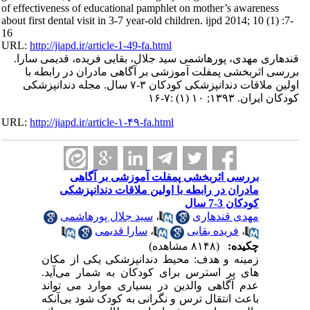
of effectiveness of educational pamphlet on mother’s awareness
about first dental visit in 3-7 year-old children. ijpd 2014; 10 (1) :7-
16
URL:
http://jiapd.ir/article-1-49-fa.html
قندهاری مهدی، پورهاشمی سید جلال، بقایی فریده، قدیمی سارا.
بررسی اثربخشی پمفلت آموزشی بر آگاهی مادران در رابطه با
اولین ملاقات دندانپزشکی کودکان ۳-۷ سال. مجله دندانپزشکی
کودکان ایران. ۱۳۹۳; ۱۰ (۱) :۷-۱۶
URL:
http://jiapd.ir/article-۱-۴۹-fa.html
بررسی اثربخشی پمفلت آموزشی بر آگاهی
مادران در رابطه با اولین ملاقات دندانپزشکی
کودکان 3-7 سال
سید جلال پورهاشمی
،
مهدی قندهاری
سارا قدیمی
،
فریده بقایی
،
چکیده:
(۸۱۴۸ مشاهده)
زمینه و هدف: محیط دندانپزشکی یکی از مکان
های پر استرس برای کودکان به شمار می‌آید.
عدم آگاهی والدین در بسیاری موارد می تواند
باعث انتقال ترس و نگرانی به کودک شود بی‌آنکه