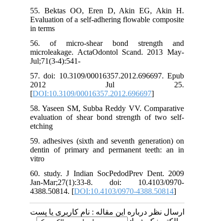
55. Bektas OO, Eren D, Akin EG, Akin H.
Evaluation of a self-adhering flowable composite
in terms
56. of micro-shear bond strength and
microleakage. ActaOdontol Scand. 2013 May-
Jul;71(3-4):541-
57. doi: 10.3109/00016357.2012.696697. Epub
2012 Jul 25.
[
DOI:10.3109/00016357.2012.696697
]
58. Yaseen SM, Subba Reddy VV. Comparative
evaluation of shear bond strength of two self-
etching
59. adhesives (sixth and seventh generation) on
dentin of primary and permanent teeth: an in
vitro
60. study. J Indian SocPedodPrev Dent. 2009
Jan-Mar;27(1):33-8. doi: 10.4103/0970-
4388.50814. [
DOI:10.4103/0970-4388.50814
]
ارسال نظر درباره این مقاله : نام کاربری یا پست