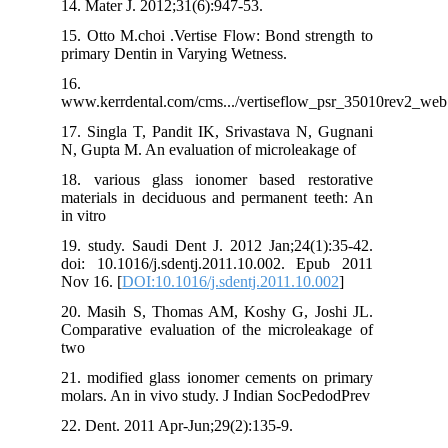
14. Mater J. 2012;31(6):947-53.
15. Otto M.choi .Vertise Flow: Bond strength to
primary Dentin in Varying Wetness.
16.
www.kerrdental.com/cms.../vertiseflow_psr_35010rev2_we
17. Singla T, Pandit IK, Srivastava N, Gugnani
N, Gupta M. An evaluation of microleakage of
18. various glass ionomer based restorative
materials in deciduous and permanent teeth: An
in vitro
19. study. Saudi Dent J. 2012 Jan;24(1):35-42.
doi: 10.1016/j.sdentj.2011.10.002. Epub 2011
Nov 16. [
DOI:10.1016/j.sdentj.2011.10.002
]
20. Masih S, Thomas AM, Koshy G, Joshi JL.
Comparative evaluation of the microleakage of
two
21. modified glass ionomer cements on primary
molars. An in vivo study. J Indian SocPedodPrev
22. Dent. 2011 Apr-Jun;29(2):135-9.