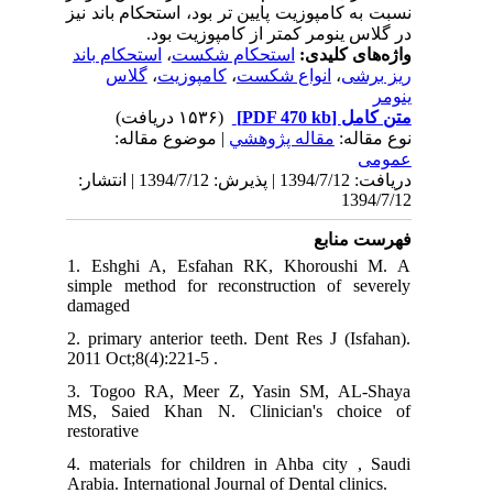
نسبت به کامپوزیت پایین تر بود، استحکام باند نیز
در گلاس ینومر کمتر از کامپوزیت بود.
استحکام باند
،
استحکام شکست
واژه‌های کلیدی:
گلاس
،
کامپوزیت
،
انواع شکست
،
ریز برشی
ینومر
(۱۵۳۶ دریافت)
[PDF 470 kb]
متن کامل
نوع مقاله:
مقاله پژوهشي
| موضوع مقاله:
عمومى
دریافت: 1394/7/12 | پذیرش: 1394/7/12 | انتشار:
1394/7/12
فهرست منابع
1. Eshghi A, Esfahan RK, Khoroushi M. A
simple method for reconstruction of severely
damaged
2. primary anterior teeth. Dent Res J (Isfahan).
2011 Oct;8(4):221-5 .
3. Togoo RA, Meer Z, Yasin SM, AL-Shaya
MS, Saied Khan N. Clinician's choice of
restorative
4. materials for children in Ahba city , Saudi
Arabia. International Journal of Dental clinics.