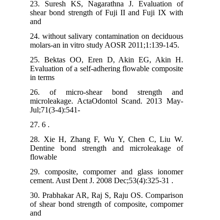
23. Suresh KS, Nagarathna J. Evaluation of
shear bond strength of Fuji II and Fuji IX with
and
24. without salivary contamination on deciduous
molars-an in vitro study AOSR 2011;1:139-145.
25. Bektas OO, Eren D, Akin EG, Akin H.
Evaluation of a self-adhering flowable composite
in terms
26. of micro-shear bond strength and
microleakage. ActaOdontol Scand. 2013 May-
Jul;71(3-4):541-
27. 6 .
28. Xie H, Zhang F, Wu Y, Chen C, Liu W.
Dentine bond strength and microleakage of
flowable
29. composite, compomer and glass ionomer
cement. Aust Dent J. 2008 Dec;53(4):325-31 .
30. Prabhakar AR, Raj S, Raju OS. Comparison
of shear bond strength of composite, compomer
and