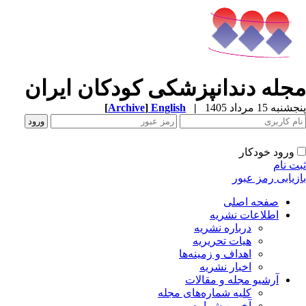
جله دندانپزشکی کودکان ایران
[
Archive
]
English
|
به 15 مرداد 1405
ورود خودکار
ت نام
زیابی رمز عبور
صفحه اصلی
اطلاعات نشریه
درباره نشریه
هیات تحریریه
اهداف و زمینه‌ها
اخبار نشریه
آرشیو مجله و مقالات
کلیه شماره‌های مجله
آخرین شماره