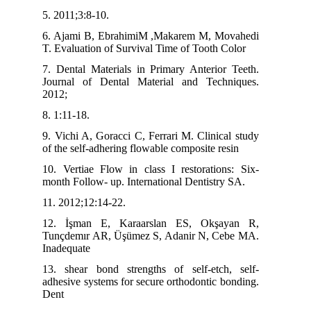
5. 2011;3:8-10.
6. Ajami B, EbrahimiM ,Makarem M, Movahedi
T. Evaluation of Survival Time of Tooth Color
7. Dental Materials in Primary Anterior Teeth.
Journal of Dental Material and Techniques.
2012;
8. 1:11-18.
9. Vichi A, Goracci C, Ferrari M. Clinical study
of the self-adhering flowable composite resin
10. Vertiae Flow in class I restorations: Six-
month Follow- up. International Dentistry SA.
11. 2012;12:14-22.
12. İşman E, Karaarslan ES, Okşayan R,
Tunçdemır AR, Üşümez S, Adanir N, Cebe MA.
Inadequate
13. shear bond strengths of self-etch, self-
adhesive systems for secure orthodontic bonding.
Dent