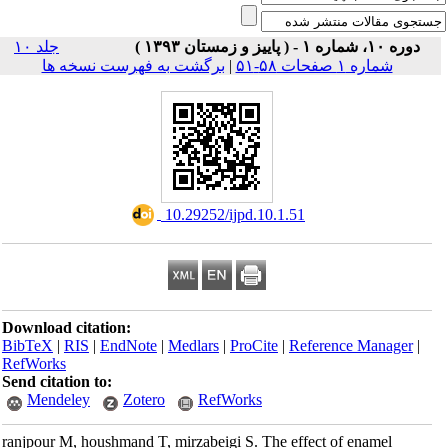
دوره ۱۰، شماره ۱ - ( پاییز و زمستان ۱۳۹۳ )
جلد ۱۰
برگشت به فهرست نسخه ها
|
شماره ۱ صفحات ۵۸-۵۱
‎ 10.29252/ijpd.10.1.51
Download citation:
BibTeX
|
RIS
|
EndNote
|
Medlars
|
ProCite
|
Reference Manager
|
RefWorks
Send citation to:
Mendeley
Zotero
RefWorks
ranjpour M, houshmand T, mirzabeigi S. The effect of enamel