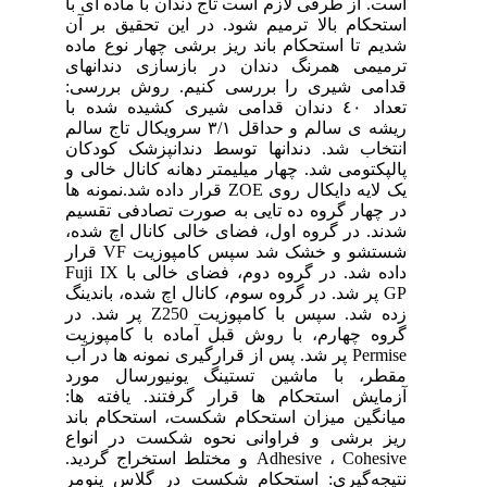
است. از طرفی لازم است تاج دندان با ماده ای با
استحکام بالا ترمیم شود. در این تحقیق بر آن
شدیم تا استحکام باند ریز برشی چهار نوع ماده
ترمیمی همرنگ دندان در بازسازی دندانهای
قدامی شیری را بررسی کنیم. روش بررسی:
تعداد ٤٠ دندان قدامی شیری کشیده شده با
ریشه ی سالم و حداقل ۳/١ سرویکال تاج سالم
انتخاب شد. دندانها توسط دندانپزشک کودکان
پالپکتومی شد. چهار میلیمتر دهانه کانال خالی و
یک لایه دایکال روی ZOE قرار داده شد.نمونه ها
در چهار گروه ده تایی به صورت تصادفی تقسیم
شدند. در گروه اول، فضای خالی کانال اچ شده،
شستشو و خشک شد سپس کامپوزیت VF قرار
داده شد. در گروه دوم، فضای خالی با Fuji IX
GP پر شد. در گروه سوم، کانال اچ شده، باندینگ
زده شد. سپس با کامپوزیت Z250 پر شد. در
گروه چهارم، با روش قبل آماده با کامپوزیت
Permise پر شد. پس از قرارگیری نمونه ها در آب
مقطر، با ماشین تستینگ یونیورسال مورد
آزمایش استحکام ها قرار گرفتند. یافته ها:
میانگین میزان استحکام شکست، استحکام باند
ریز برشی و فراوانی نحوه شکست در انواع
Adhesive ، Cohesive و مختلط استخراج گردید.
نتیجه‌گیری: استحکام شکست در گلاس ینومر