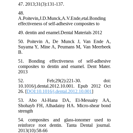
47. 2013;31(3):131-137.
48.
A.Poitevin,J.D.Munck,A.V.Ende,etal.Bonding
effectiveness of self-adhesive composites to
49. dentin and enamel.Dental Materials 2012
50. Poitevin A, De Munck J, Van Ende A,
Suyama Y, Mine A, Peumans M, Van Meerbeek
B.
51. Bonding effectiveness of self-adhesive
composites to dentin and enamel. Dent Mater.
2013
52. Feb;29(2):221-30. doi:
10.1016/j.dental.2012.10.001. Epub 2012 Oct
26. [
DOI:10.1016/j.dental.2012.10.001
]
53. Abo Al-Hana DA, El-Messairy AA,
Shohayb FH, Alhadainy HA. Micro-shear bond
strength
54. composites and glass-ionomer used to
reinforce root dentin. Tanta Dental journal.
2013(10):58-66