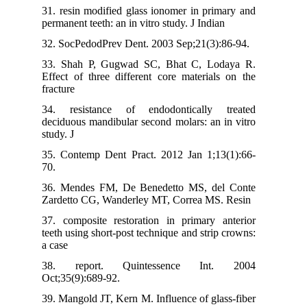
31. resin modified glass ionomer in primary and
permanent teeth: an in vitro study. J Indian
32. SocPedodPrev Dent. 2003 Sep;21(3):86-94.
33. Shah P, Gugwad SC, Bhat C, Lodaya R.
Effect of three different core materials on the
fracture
34. resistance of endodontically treated
deciduous mandibular second molars: an in vitro
study. J
35. Contemp Dent Pract. 2012 Jan 1;13(1):66-
70.
36. Mendes FM, De Benedetto MS, del Conte
Zardetto CG, Wanderley MT, Correa MS. Resin
37. composite restoration in primary anterior
teeth using short-post technique and strip crowns:
a case
38. report. Quintessence Int. 2004
Oct;35(9):689-92.
39. Mangold JT, Kern M. Influence of glass-fiber