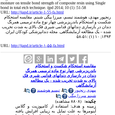
moisture on tensile bond strength of composite resin using Single
bond in total etch technique. ijpd 2014; 10 (1) :51-58
URL:
http://jiapd.ir/article-1-55-fa.html
رنجپور مهدی، هوشمند تبسم، میرزا بیگی شبنم. مقایسه استحکام
شکست و استحکام باندریزبرشی چهار نوع ماده ترمیمی همرنگ
دندان در بازسازی دندانهای قدامی شیری فک بالای به شدت تخریب
شده – یک مطالعه آزمایشگاهی. مجله دندانپزشکی کودکان ایران.
۱۳۹۳; ۱۰ (۱) :۵۱-۵۸
URL:
http://jiapd.ir/article-۱-۵۵-fa.html
مقایسه استحکام شکست و استحکام
باندریزبرشی چهار نوع ماده ترمیمی همرنگ
دندان در بازسازی دندانهای قدامی شیری فک
بالای به شدت تخریب شده – یک مطالعه
آزمایشگاهی
،
تبسم هوشمند
،
مهدی رنجپور
شبنم میرزا بیگی
چکیده:
(۸۸۰۸ مشاهده)
زمینه و هدف: استفاده از کامپوزیت و گلاس
آینومرها به علت تمایل به زیبایی افزایش یافته