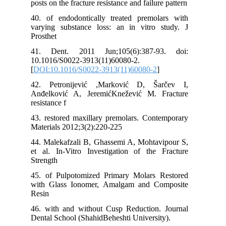
posts on the fracture resistance and failure pattern
40. of endodontically treated premolars with
varying substance loss: an in vitro study. J
Prosthet
41. Dent. 2011 Jun;105(6):387-93. doi:
10.1016/S0022-3913(11)60080-2.
[
DOI:10.1016/S0022-3913(11)60080-2
]
42. Petronijević ,Marković D, Šarčev I,
Anđelković A, JeremićKnežević M. Fracture
resistance f
43. restored maxillary premolars. Contemporary
Materials 2012;3(2):220-225
44. Malekafzali B, Ghassemi A, Mohtavipour S,
et al. In-Vitro Investigation of the Fracture
Strength
45. of Pulpotomized Primary Molars Restored
with Glass Ionomer, Amalgam and Composite
Resin
46. with and without Cusp Reduction. Journal
Dental School (ShahidBeheshti University).