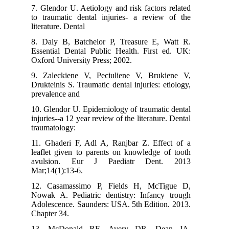
7. Glendor U. Aetiology and risk factors related
to traumatic dental injuries- a review of the
literature. Dental
8. Daly B, Batchelor P, Treasure E, Watt R.
Essential Dental Public Health. First ed. UK:
Oxford University Press; 2002.
9. Zaleckiene V, Peciuliene V, Brukiene V,
Drukteinis S. Traumatic dental injuries: etiology,
prevalence and
10. Glendor U. Epidemiology of traumatic dental
injuries--a 12 year review of the literature. Dental
traumatology:
11. Ghaderi F, Adl A, Ranjbar Z. Effect of a
leaflet given to parents on knowledge of tooth
avulsion. Eur J Paediatr Dent. 2013
Mar;14(1):13-6.
12. Casamassimo P, Fields H, McTigue D,
Nowak A. Pediatric dentistry: Infancy trough
Adolescence. Saunders: USA. 5th Edition. 2013.
Chapter 34.
13. McDonald RE, Avery DR, Dean JA.