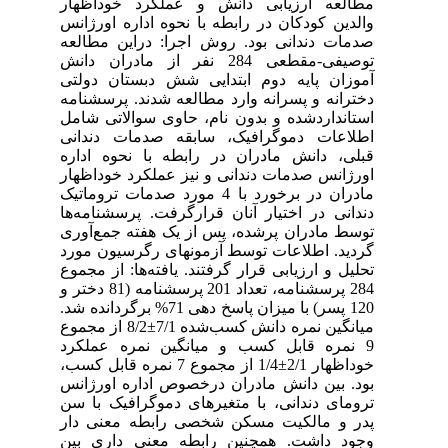
مطالعه ارزیابی دانش و عملکرد خوداظهار
والدین کودکان در رابطه با نحوه اداره اورژانس
صدمات دندانی بود. روش اجرا: دراین مطالعه
توصیفی-مقطعی 284 نفر از مادران دانش
آموزان پایه دوم ابتدایی شش دبستان دولتی
دخترانه و پسرانه وارد مطالعه شدند. پرسشنامه
استانداردشده و بدون نام، حاوی سوالاتی شامل
اطلاعات دموگرافیک، سابقه صدمات دندانی
قبلی، دانش مادران در رابطه با نحوه اداره
اورژانس صدمات دندانی و نیز عملکرد خوداظهار
مادران در برخورد با 4 مورد صدمات تروماتیک
دندانی در اختیار آنان قرارگرفت. پرسشنامه‌ها
توسط مادران پرشده، پس از یک هفته جمع‌آوری
گردید. اطلاعات توسط آزمونهای رگرسیون مورد
تحلیل و ارزیابی قرار گرفتند. یافته‌ها: از مجموع
284 پرسشنامه، تعداد 201 پرسشنامه (81 دختر و
120 پسر) با میزان پاسخ دهی 71% برگردانده شد.
میانگین نمره دانش کسب‌شده 7/1±8/2 از مجموع
9 نمره قابل کسب و میانگین نمره عملکرد
خوداظهار 2/1±1/4 از مجموع 7 نمره قابل کسب،
بود. بین دانش مادران درخصوص اداره اورژانس
ترومای دندانی، با متغیرهای دموگرافیک با سن
پدر و مالکیت مسکن شخصی رابطه معنی دار
وجود داشت. همچنین رابطه معنی داری بین