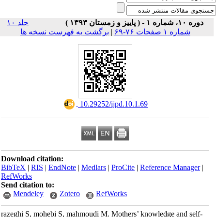
دوره ۱۰، شماره ۱ - ( پاییز و زمستان ۱۳۹۳ )
جلد ۱۰
شماره ۱ صفحات ۷۶-۶۹
|
برگشت به فهرست نسخه ها
‎ 10.29252/ijpd.10.1.69
Download citation:
BibTeX
|
RIS
|
EndNote
|
Medlars
|
ProCite
|
Reference Manager
|
RefWorks
Send citation to:
Mendeley
Zotero
RefWorks
razeghi S, mohebi S, mahmoudi M. Mothers’ knowledge and self-