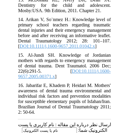
Dentistry for the child and adolescent.
Mosby:USA. 9th Edition, 2011. Chapter 21.
14. Arikan V, So¨nmez H.: Knowledge level of
primary school teachers regarding traumatic
dental injuries and their emergency management
before and after receiving an informative leaflet.
Dental Traumatology 2012; 28: 101–107.
[
DOI:10.1111/j.1600-9657.2011.01042.x
]
15. Al-Jundi SH. Knowledge of Jordanian
mothers with regards to emergency management
of dental trauma. Dent Traumatol. 2006 Dec;
22(6):291-5. [
DOI:10.1111/j.1600-
9657.2005.00371.x
]
16. Jabarifar E, Khadem P, Heidari M. Mothers'
awareness of dental trauma environmental and
individual risk factors and prevention modalities
for susceptible elementary pupils of Isfahan/Iran.
Brazilian Journal of Dental Traumatology 2011;
2: 50-64.
ارسال نظر درباره این مقاله : نام کاربری یا پست
الکترونیک شما: