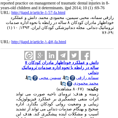
reported practice on management of traumatic dental injuries in 8-
years-old children and it determinants. ijpd 2014; 10 (1) :69-76
URL:
http://jiapd.ir/article-1-57-fa.html
رازقی سمانه، محبی سیمین، محمودی محمد. دانش و عملکرد
خوداظهار مادران کودکان ۸ ساله در رابطه با نحوه اداره صدمات
تروماتیک دندانی. مجله دندانپزشکی کودکان ایران. ۱۳۹۳; ۱۰ (۱)
:۶۹-۷۶
URL:
http://jiapd.ir/article-۱-۵۷-fa.html
دانش و عملکرد خوداظهار مادران کودکان 8
ساله در رابطه با نحوه اداره صدمات تروماتیک
دندانی
سمانه رازقی
،
سیمین محبی
،
محمد محمودی
چکیده:
(۸۰۶۷ مشاهده)
زمینه و هدف: ترومای ناحیه صورت می تواند
اثرات منفی چشمگیری بر عملکرد فیزیولوژیک،
زیبایی و وضعیت روانی کودکان بگذارد. اداره
صحیح و بهنگام صدمات دندانی می تواند از تشدید
آسیب و مشکلات آینده پیشگیری کند. هدف این