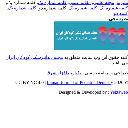
ریه
,
مجله علمی
,
مقاله علمی
,
کلمه شماره یک
, کلمه شماره یک,
مه شماره یک
,
کلمه شماره یک
, کلمه شماره دو,
کلمه شماره یک
,
مه دو
رسنجی
یه حقوق این وب سایت متعلق به
مجله دندانپزشکی کودکان ایران
 باشد.
احی و برنامه نویسی :
یکتاوب افزار شرق
Iranian Journal of Pediatric Dentistry
© 202
Designed & Developed by :
Yektaw