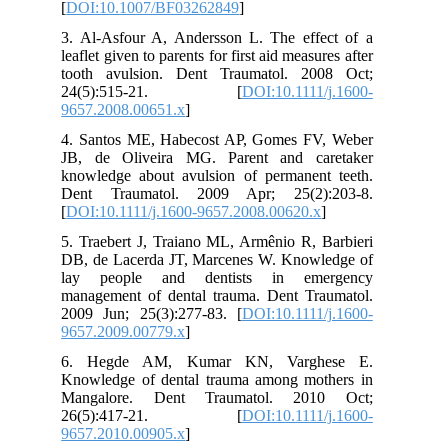
[
DOI:10.1007/BF03262849
]
3. Al-Asfour A, Andersson L. The effect of a
leaflet given to parents for first aid measures after
tooth avulsion. Dent Traumatol. 2008 Oct;
24(5):515-21. [
DOI:10.1111/j.1600-
9657.2008.00651.x
]
4. Santos ME, Habecost AP, Gomes FV, Weber
JB, de Oliveira MG. Parent and caretaker
knowledge about avulsion of permanent teeth.
Dent Traumatol. 2009 Apr; 25(2):203-8.
[
DOI:10.1111/j.1600-9657.2008.00620.x
]
5. Traebert J, Traiano ML, Armênio R, Barbieri
DB, de Lacerda JT, Marcenes W. Knowledge of
lay people and dentists in emergency
management of dental trauma. Dent Traumatol.
2009 Jun; 25(3):277-83. [
DOI:10.1111/j.1600-
9657.2009.00779.x
]
6. Hegde AM, Kumar KN, Varghese E.
Knowledge of dental trauma among mothers in
Mangalore. Dent Traumatol. 2010 Oct;
26(5):417-21. [
DOI:10.1111/j.1600-
9657.2010.00905.x
]