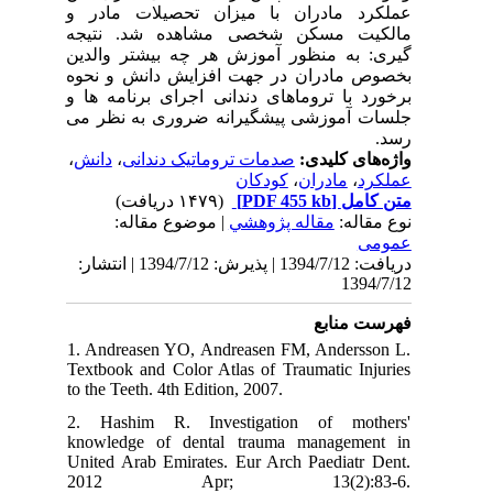
عملکرد مادران با میزان تحصیلات مادر و
مالکیت مسکن شخصی مشاهده شد. نتیجه
گیری: به منظور آموزش هر چه بیشتر والدین
بخصوص مادران در جهت افزایش دانش و نحوه
برخورد با تروماهای دندانی اجرای برنامه ها و
جلسات آموزشی پیشگیرانه ضروری به نظر می
رسد.
واژه‌های کلیدی:
صدمات تروماتیک دندانی
،
دانش
،
عملکرد
،
مادران
،
کودکان
متن کامل
[PDF 455 kb]
(۱۴۷۹ دریافت)
نوع مقاله:
مقاله پژوهشي
| موضوع مقاله:
عمومى
دریافت: 1394/7/12 | پذیرش: 1394/7/12 | انتشار:
1394/7/12
فهرست منابع
1. Andreasen YO, Andreasen FM, Andersson L.
Textbook and Color Atlas of Traumatic Injuries
to the Teeth. 4th Edition, 2007.
2. Hashim R. Investigation of mothers'
knowledge of dental trauma management in
United Arab Emirates. Eur Arch Paediatr Dent.
2012 Apr; 13(2):83-6.