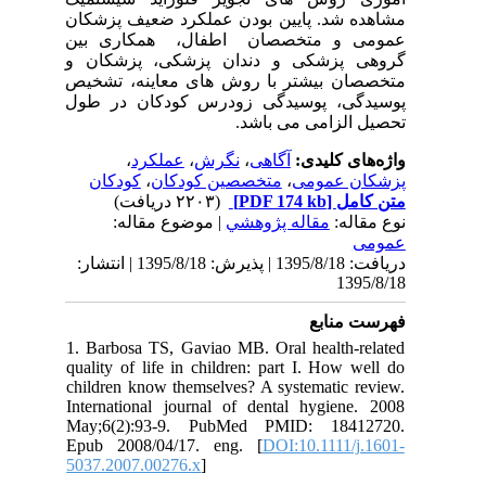
مشاهده شد. پایین بودن عملکرد ضعیف پزشکان
عمومی و متخصصان اطفال، همکاری بین
گروهی پزشکی و دندان پزشکی، پزشکان و
متخصصان بیشتر با روش های معاینه، تشخیص
پوسیدگی، پوسیدگی زودرس کودکان در طول
تحصیل الزامی می باشد.
،
عملکرد
،
نگرش
،
آگاهی
واژه‌های کلیدی:
کودکان
،
متخصصین کودکان
،
پزشکان عمومی
(۲۲۰۳ دریافت)
[PDF 174 kb]
متن کامل
نوع مقاله:
مقاله پژوهشي
| موضوع مقاله:
عمومى
دریافت: 1395/8/18 | پذیرش: 1395/8/18 | انتشار:
1395/8/18
فهرست منابع
1. Barbosa TS, Gaviao MB. Oral health-related
quality of life in children: part I. How well do
children know themselves? A systematic review.
International journal of dental hygiene. 2008
May;6(2):93-9. PubMed PMID: 18412720.
Epub 2008/04/17. eng. [
DOI:10.1111/j.1601-
5037.2007.00276.x
]