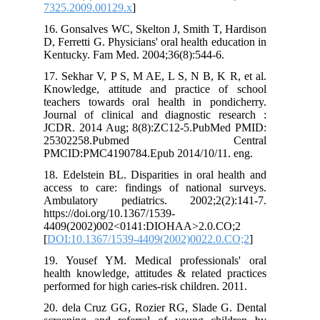
7325.2009.00129.x
]
16. Gonsalves WC, Skelton J, Smith T, Hardison
D, Ferretti G. Physicians' oral health education in
Kentucky. Fam Med. 2004;36(8):544-6.
17. Sekhar V, P S, M AE, L S, N B, K R, et al.
Knowledge, attitude and practice of school
teachers towards oral health in pondicherry.
Journal of clinical and diagnostic research :
JCDR. 2014 Aug; 8(8):ZC12-5.PubMed PMID:
25302258.Pubmed Central
PMCID:PMC4190784.Epub 2014/10/11. eng.
18. Edelstein BL. Disparities in oral health and
access to care: findings of national surveys.
Ambulatory pediatrics. 2002;2(2):141-7.
https://doi.org/10.1367/1539-
4409(2002)002<0141:DIOHAA>2.0.CO;2
[
DOI:10.1367/1539-4409(2002)0022.0.CO;2
]
19. Yousef YM. Medical professionals' oral
health knowledge, attitudes & related practices
performed for high caries-risk children. 2011.
20. dela Cruz GG, Rozier RG, Slade G. Dental