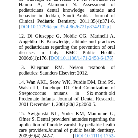
Hanno A, Alamoudi N. Assessment of
pediatricians dental knowledge, attitude and
behavior in Jeddah, Saudi Arabia. Journal of
Clinical Pediatric Dentistry. 2011;35(4):371-6.
[
DOI:10.17796/jcpd.35.4.8626721g8742102p
]
12. Di Giuseppe G, Nobile CG, Marinelli A,
Angelillo IF. Knowledge, attitude and practices
of pediatricians regarding the prevention of oral
diseases in Italy. BMC Public Health.
2006;6(1):176. [
DOI:10.1186/1471-2458-6-176
]
13. Kliegman RM. Nelson textbook of
pediatrics: Saunders Elsevier; 2012.
14. Wan AKL, Seow WK, Purdie DM, Bird PS,
Walsh LJ, Tudehope DI. Oral Colonization of
Streptococcus mutans in Six-month-old
Predentate Infants. Journal of Dental Research.
2001 December 1, 2001;80(12):2060-5.
15. Swigonski NL, Yoder KM, Maupome G,
Ofner S. Dental providers' attitudes regarding the
application of fluoride varnish by pediatric health
care providers.Journal of public health dentistry.
2009;69(4):242-7. [
DOI:10.1111/j.1752-