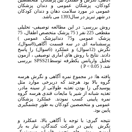
کودکان، پزشکان عمومی و دندان پزشکان
عمومی در مورد سلامت دهان و دندان کودکان
در شهر تبریز در سال1393 می باشد.
روش بررسی: در این مطالعه توصیفی- تحلیلی
مقطعی 225 نفر ( 75 پزشک متخصص اطفال، 75
پزشک عمومی و75 دندانپزشک عمومی )
پرسشنامه ای در سه قسمت آگاهی(8سوال)،
نگرش (12سوال) و عملکرد (6سوال) را پاسخ
دادند. نتایج با روش های آماری توصیفی ، آزمون
بررسی
SPSS21
تحلیل واریانس یکطرفه توسط
)
P < 0.05
شد. (
یافته ها: در مجموع نمره آگاهی و نگرش هرسه
گروه بالا بود هرچند که دربرخی موارد مثل
پوسیدگی زا بودن تغذیه طولانی از سینه مادر،
تغذیه شبانه از شیر یا مایعات قندی هرسه گروه
نمره پایینی کسب نمودند. عملکرد پزشکان
عمومی و متخصصین کودکان به طور چشمگیری
پایین بود.
نتیجه گیری: با توجه با آگاهی بالا، عمکلرد و
نگرش پایین در شرکت کنندگان، نیاز به باز
آموزی روش های تجویز فلوراید سیستمیک