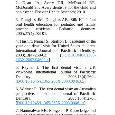
2. Dean JA, Avery DR, McDonald RE.
McDonald and Avery dentistry for the child and
adolescent: Elsevier Health Sciences; 2010.
3. Douglass JM, Douglass AB, Silk HJ. Infant
oral health education for pediatric and family
practice residents. Pediatric dentistry.
2005;27(4):284-91.
4. Hashim Nainar S, Straffon L. Targeting of the
year one dental visit for United States children.
International Journal of Paediatric Dentistry.
2003;13(4):258-63. [
DOI:10.1046/j.1365-
263X.2003.04602.x
]
5. Rayner J. The first dental visit: a UK
viewpoint. International Journal of Paediatric
Dentistry. 2003;13(4):269-.
[
DOI:10.1046/j.1365-263X.2003.00463.x
]
6. Widmer R. The first dental visit: an Australian
perspective. International Journal of Paediatric
Dentistry. 2003;13(4):270-.
[
DOI:10.1046/j.1365-263X.2003.00461.x
]
7. Nammalwar RB, Rangeeth P. Knowledge and