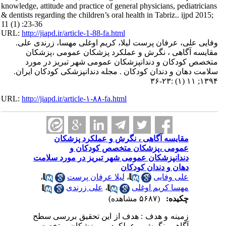
knowledge, attitude and practice of general physicians, pediatricians
& dentists regarding the children’s oral health in Tabriz.. ijpd 2015;
11 (1) :23-36
URL:
http://jiapd.ir/article-1-88-fa.html
وفایی علی، عرفان پرست لیلا، کریم اوغلی مهسا، زرندی علی.
مقایسه آگاهی ، نگرش و عملکرد پزشکان عمومی ،پزشکان
متخصص کودکان و دندانپزشکان عمومی شهر تبریز در مورد
سلامت دهان و دندان کودکان . مجله دندانپزشکی کودکان ایران.
۱۳۹۴; ۱۱ (۱) :۲۳-۳۶
URL:
http://jiapd.ir/article-۱-۸۸-fa.html
مقایسه آگاهی ، نگرش و عملکرد پزشکان
عمومی ،پزشکان متخصص کودکان و
دندانپزشکان عمومی شهر تبریز در مورد سلامت
دهان و دندان کودکان
،
لیلا عرفان پرست
،
علی وفایی
علی زرندی
،
مهسا کریم اوغلی
چکیده:
(۵۶۸۷ مشاهده)
زمینه و هدف : هدف از این تحقیق بررسی سطح
آگاهی، نگرش و عملکرد بین پزشکان متخصصین