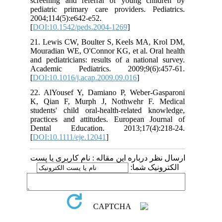
screening and referral of young children by
pediatric primary care providers. Pediatrics.
2004;114(5):e642-e52.
[
DOI:10.1542/peds.2004-1269
]
21. Lewis CW, Boulter S, Keels MA, Krol DM,
Mouradian WE, O'Connor KG, et al. Oral health
and pediatricians: results of a national survey.
Academic Pediatrics. 2009;9(6):457-61.
[
DOI:10.1016/j.acap.2009.09.016
]
22. AlYousef Y, Damiano P, Weber‐Gasparoni
K, Qian F, Murph J, Nothwehr F. Medical
students' child oral-health-related knowledge,
practices and attitudes. European Journal of
Dental Education. 2013;17(4):218-24.
[
DOI:10.1111/eje.12041
]
ارسال نظر درباره این مقاله : نام کاربری یا پست
الکترونیک شما: