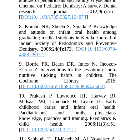
attitude of pediatricians and Family Physicians in
Chennai on Pediatric Dentistry: A survey. Dental
research journal. 2012;9(5):561.
[
DOI:10.4103/1735-3327.104874
]
8. Kumari NR, Sheela S, Sarada P. Knowledge
and attitude on infant oral health among
graduating medical students in Kerala. Journal of
Indian Society of Pedodontics and Preventive
Dentistry. 2006;24(4):173. [
DOI:10.4103/0970-
4388.28072
]
9. Borrie FR, Bearn DR, Innes N, Iheozor‐
Ejiofor Z. Interventions for the cessation of non‐
nutritive sucking habits in children. The
Cochrane Library. 2015.
[
DOI:10.1002/14651858.CD008694.pub2
]
10. Prakash P, Lawrence HP, Harvey BJ,
McIsaac WJ, Limeback H, Leake JL. Early
childhood caries and infant oral health:
Paediatricians' and family physicians'
knowledge, practices and training. Paediatrics &
child health. 2006;11(3):151.
[
DOI:10.1093/pch/11.3.151
]
11. Sabbagh H, El-Kateb M, Al Nowaiser A,