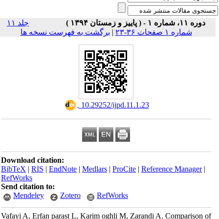
دوره ۱۱، شماره ۱ - ( پاییز و زمستان ۱۳۹۴ )
جلد ۱۱
برگشت به فهرست نسخه ها
|
شماره ۱ صفحات ۳۶-۲۳
‎ 10.29252/ijpd.11.1.23
Download citation:
BibTeX
|
RIS
|
EndNote
|
Medlars
|
ProCite
|
Reference Manager
|
RefWorks
Send citation to:
Mendeley
Zotero
RefWorks
Vafayi A, Erfan parast L, Karim oghli M, Zarandi A. Comparison of