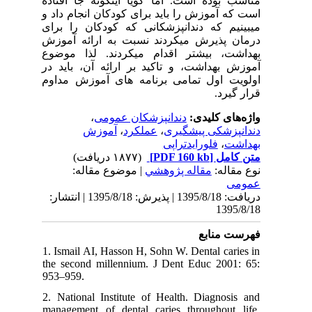
مناسب بوده است. اما گویا اینگونه جا افتاده
است که آموزش را باید برای کودکان انجام داد و
می­بینیم که دندانپزشکانی که کودکان را برای
درمان پذیرش می­کردند نسبت به ارائه آموزش
بهداشت، بیشتر اقدام می­کردند. لذا موضوع
آموزش بهداشت، و تاکید بر ارائه آن، باید در
اولویت اول تمامی برنامه های آموزش مداوم
قرار گیرد.
،
دندانپزشکان عمومی
واژه‌های کلیدی:
آموزش
،
عملکرد
،
دندانپزشکی پیشگیری
فلورایدتراپی
،
بهداشت
(۱۸۷۷ دریافت)
[PDF 160 kb]
متن کامل
نوع مقاله:
مقاله پژوهشي
| موضوع مقاله:
عمومى
دریافت: 1395/8/18 | پذیرش: 1395/8/18 | انتشار:
1395/8/18
فهرست منابع
1. Ismail AI, Hasson H, Sohn W. Dental caries in
the second millennium. J Dent Educ 2001: 65:
953–959.
2. National Institute of Health. Diagnosis and
management of dental caries throughout life.