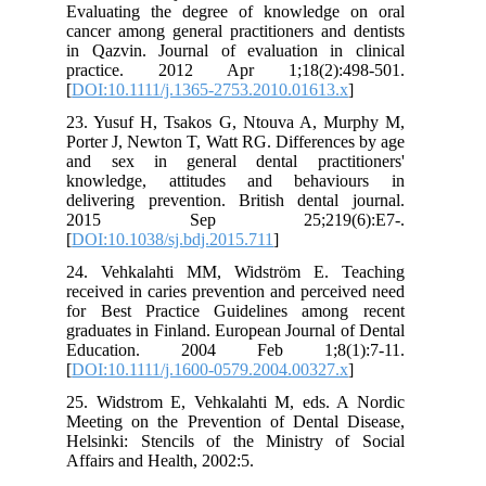
Evaluating the degree of knowledge on oral
cancer among general practitioners and dentists
in Qazvin. Journal of evaluation in clinical
practice. 2012 Apr 1;18(2):498-501.
[
DOI:10.1111/j.1365-2753.2010.01613.x
]
23. Yusuf H, Tsakos G, Ntouva A, Murphy M,
Porter J, Newton T, Watt RG. Differences by age
and sex in general dental practitioners'
knowledge, attitudes and behaviours in
delivering prevention. British dental journal.
2015 Sep 25;219(6):E7-.
[
DOI:10.1038/sj.bdj.2015.711
]
24. Vehkalahti MM, Widström E. Teaching
received in caries prevention and perceived need
for Best Practice Guidelines among recent
graduates in Finland. European Journal of Dental
Education. 2004 Feb 1;8(1):7-11.
[
DOI:10.1111/j.1600-0579.2004.00327.x
]
25. Widstrom E, Vehkalahti M, eds. A Nordic
Meeting on the Prevention of Dental Disease,
Helsinki: Stencils of the Ministry of Social
Affairs and Health, 2002:5.