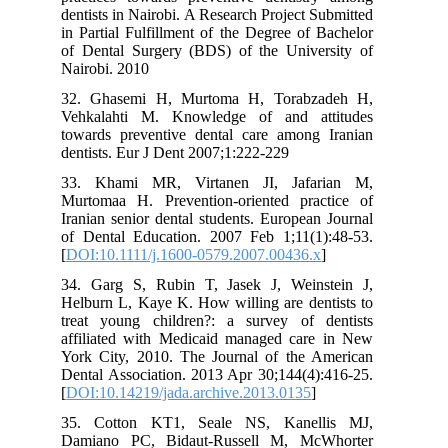
dentists in Nairobi. A Research Project Submitted
in Partial Fulfillment of the Degree of Bachelor
of Dental Surgery (BDS) of the University of
Nairobi. 2010
32. Ghasemi H, Murtoma H, Torabzadeh H,
Vehkalahti M. Knowledge of and attitudes
towards preventive dental care among Iranian
dentists. Eur J Dent 2007;1:222-229
33. Khami MR, Virtanen JI, Jafarian M,
Murtomaa H. Prevention‐oriented practice of
Iranian senior dental students. European Journal
of Dental Education. 2007 Feb 1;11(1):48-53.
[
DOI:10.1111/j.1600-0579.2007.00436.x
]
34. Garg S, Rubin T, Jasek J, Weinstein J,
Helburn L, Kaye K. How willing are dentists to
treat young children?: a survey of dentists
affiliated with Medicaid managed care in New
York City, 2010. The Journal of the American
Dental Association. 2013 Apr 30;144(4):416-25.
[
DOI:10.14219/jada.archive.2013.0135
]
35. Cotton KT1, Seale NS, Kanellis MJ,
Damiano PC, Bidaut-Russell M, McWhorter