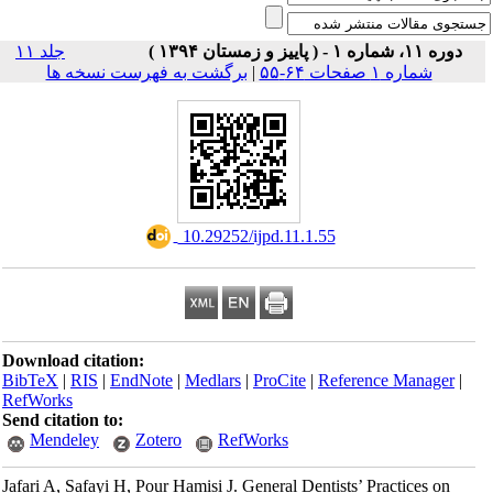
دوره ۱۱، شماره ۱ - ( پاییز و زمستان ۱۳۹۴ )
جلد ۱۱
برگشت به فهرست نسخه ها
|
شماره ۱ صفحات ۶۴-۵۵
‎ 10.29252/ijpd.11.1.55
Download citation:
BibTeX
|
RIS
|
EndNote
|
Medlars
|
ProCite
|
Reference Manager
|
RefWorks
Send citation to:
Mendeley
Zotero
RefWorks
Jafari A, Safayi H, Pour Hamisi J. General Dentists’ Practices on