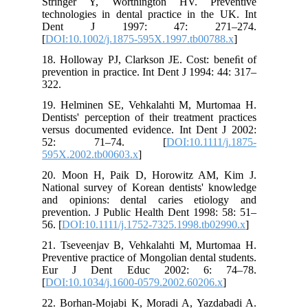
Stringer Y, Worthington HV. Preventive
technologies in dental practice in the UK. Int
Dent J 1997: 47: 271–274.
[
DOI:10.1002/j.1875-595X.1997.tb00788.x
]
18. Holloway PJ, Clarkson JE. Cost: beneﬁt of
prevention in practice. Int Dent J 1994: 44: 317–
322.
19. Helminen SE, Vehkalahti M, Murtomaa H.
Dentists' perception of their treatment practices
versus documented evidence. Int Dent J 2002:
52: 71–74. [
DOI:10.1111/j.1875-
595X.2002.tb00603.x
]
20. Moon H, Paik D, Horowitz AM, Kim J.
National survey of Korean dentists' knowledge
and opinions: dental caries etiology and
prevention. J Public Health Dent 1998: 58: 51–
56. [
DOI:10.1111/j.1752-7325.1998.tb02990.x
]
21. Tseveenjav B, Vehkalahti M, Murtomaa H.
Preventive practice of Mongolian dental students.
Eur J Dent Educ 2002: 6: 74–78.
[
DOI:10.1034/j.1600-0579.2002.60206.x
]
22. Borhan‐Mojabi K, Moradi A, Yazdabadi A.