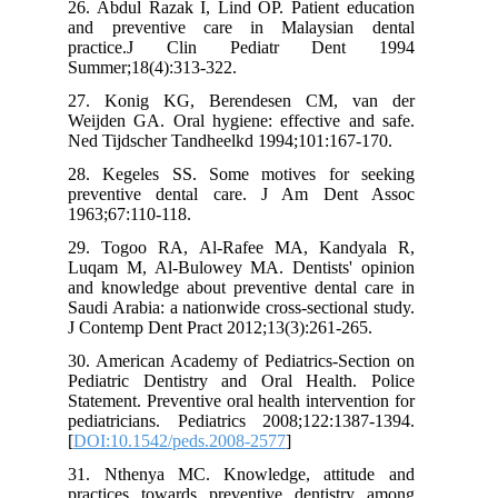
26. Abdul Razak I, Lind OP. Patient education
and preventive care in Malaysian dental
practice.J Clin Pediatr Dent 1994
Summer;18(4):313-322.
27. Konig KG, Berendesen CM, van der
Weijden GA. Oral hygiene: effective and safe.
Ned Tijdscher Tandheelkd 1994;101:167-170.
28. Kegeles SS. Some motives for seeking
preventive dental care. J Am Dent Assoc
1963;67:110-118.
29. Togoo RA, Al-Rafee MA, Kandyala R,
Luqam M, Al-Bulowey MA. Dentists' opinion
and knowledge about preventive dental care in
Saudi Arabia: a nationwide cross-sectional study.
J Contemp Dent Pract 2012;13(3):261-265.
30. American Academy of Pediatrics-Section on
Pediatric Dentistry and Oral Health. Police
Statement. Preventive oral health intervention for
pediatricians. Pediatrics 2008;122:1387-1394.
[
DOI:10.1542/peds.2008-2577
]
31. Nthenya MC. Knowledge, attitude and
practices towards preventive dentistry among