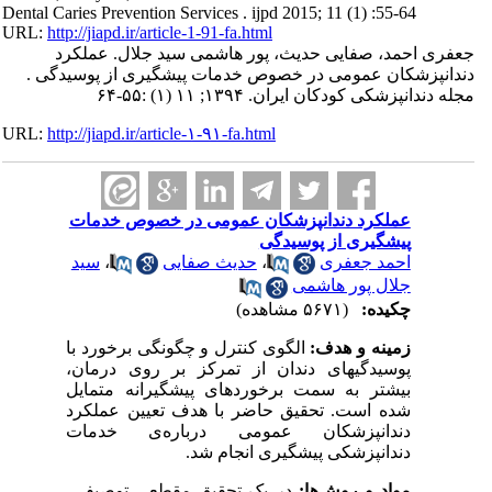
Dental Caries Prevention Services . ijpd 2015; 11 (1) :55-64
URL:
http://jiapd.ir/article-1-91-fa.html
جعفری احمد، صفایی حدیث، پور هاشمی سید جلال. عملکرد
دندانپزشکان عمومی در خصوص خدمات پیشگیری از پوسیدگی .
مجله دندانپزشکی کودکان ایران. ۱۳۹۴; ۱۱ (۱) :۵۵-۶۴
URL:
http://jiapd.ir/article-۱-۹۱-fa.html
عملکرد دندانپزشکان عمومی در خصوص خدمات
پیشگیری از پوسیدگی
سید
،
حدیث صفایی
،
احمد جعفری
جلال پور هاشمی
چکیده:
(۵۶۷۱ مشاهده)
زمینه و هدف:
الگوی کنترل و چگونگی برخورد با
پوسیدگی­های دندان از تمرکز بر روی درمان،
بیشتر به سمت برخوردهای پیشگیرانه متمایل
شده است.
تحقیق حاضر با هدف تعیین عملکرد
دندانپزشکان عمومی درباره‌ی خدمات
دندانپزشکی پیشگیری انجام شد.
مواد و روش‌ها:
در یک تحقیق مقطعی توصیفی-