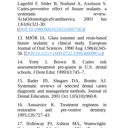
Lagerlöf F, Söder B, Norlund A, Axelsson S.
Caries‐preventive effect of fissure sealants: a
systematic review.
ActaOdontologicaScandinavica. 2003 Jan
1;61(6):321-30.
[
DOI:10.1080/00016350310007581
]
13. MJÖR IA. Glass ionomer and resin‐based
fissure sealants: a clinical study. European
Journal of Oral Sciences. 1990 Aug 1;98(4):345-
50. [
DOI:10.1111/j.1600-0722.1990.tb00983.x
]
14. Yorty J, Brown B. Caries risk
assessment/treatment pro-grams in U.S. dental
schools. J Dent Educ 1999:63:745–7.
15. Bader JD, Shugars DA, Bonito AJ.
Systematic reviews of selected dental caries
diagnostic and management methods. Journal of
Dental Education. 2001 Oct 1;65(10):960-8.
16. Anusavice K. Treatment regimens in
restorative and pre-ventive dentistry.
1995;126:727–43.
17. Holloway PJ, Ashton MA, Wainwright-