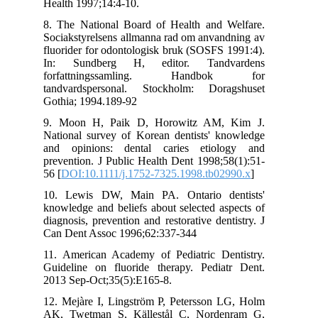
Health 1997;14:4-10.
8. The National Board of Health and Welfare.
Sociakstyrelsens allmanna rad om anvandning av
fluorider for odontologisk bruk (SOSFS 1991:4).
In: Sundberg H, editor. Tandvardens
forfattningssamling. Handbok for
tandvardspersonal. Stockholm: Doragshuset
Gothia; 1994.189-92
9. Moon H, Paik D, Horowitz AM, Kim J.
National survey of Korean dentists' knowledge
and opinions: dental caries etiology and
prevention. J Public Health Dent 1998;58(1):51-
56 [
DOI:10.1111/j.1752-7325.1998.tb02990.x
]
10. Lewis DW, Main PA. Ontario dentists'
knowledge and beliefs about selected aspects of
diagnosis, prevention and restorative dentistry. J
Can Dent Assoc 1996;62:337-344
11. American Academy of Pediatric Dentistry.
Guideline on fluoride therapy. Pediatr Dent.
2013 Sep-Oct;35(5):E165-8.
12. Mejàre I, Lingström P, Petersson LG, Holm
AK, Twetman S, Källestål C, Nordenram G,