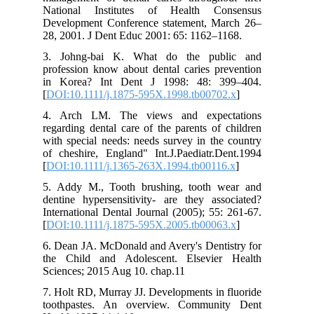
National Institutes of Health Consensus
Development Conference statement, March 26–
28, 2001. J Dent Educ 2001: 65: 1162–1168.
3. Johng-bai K. What do the public and
profession know about dental caries prevention
in Korea? Int Dent J 1998: 48: 399–404.
[
DOI:10.1111/j.1875-595X.1998.tb00702.x
]
4. Arch LM. The views and expectations
regarding dental care of the parents of children
with special needs: needs survey in the country
of cheshire, England" Int.J.Paediatr.Dent.1994
[
DOI:10.1111/j.1365-263X.1994.tb00116.x
]
5. Addy M., Tooth brushing, tooth wear and
dentine hypersensitivity- are they associated?
International Dental Journal (2005); 55: 261-67.
[
DOI:10.1111/j.1875-595X.2005.tb00063.x
]
6. Dean JA. McDonald and Avery's Dentistry for
the Child and Adolescent. Elsevier Health
Sciences; 2015 Aug 10. chap.11
7. Holt RD, Murray JJ. Developments in fluoride
toothpastes. An overview. Community Dent