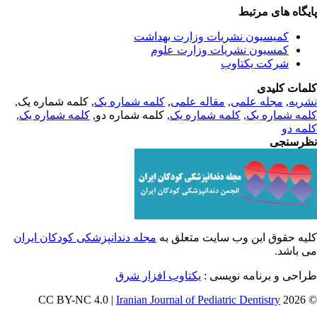
یگاه های مرتبط
کمیسیون نشریات وزارت بهداشت
کمسیون نشریات وزارت علوم
شرکت یکتاوب
مات کلیدی
, کلمه شماره یک,
کلمه شماره یک
,
مقاله علمی
,
مجله علمی
,
ریه
,
کلمه شماره یک
, کلمه شماره دو,
کلمه شماره یک
,
مه شماره یک
مه دو
رسنجی
یه حقوق این وب سایت متعلق به
مجله دندانپزشکی کودکان ایران
ی باشد
طراحی و برنامه نویسی
یکتاوب افزار شرق
Iranian Journal of Pediatric Dentistry
© 202