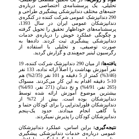
تحلیلی، یک پرسشنامه‌ی اختصاصی درباره‌ی
جنبه‌های مختلف دندانپزشکی پیشگیری طراحی و
290 دندانپزشک عمومی شرکت کننده در کنگره‌ی
دندانپزشکان عمومی ایران در سال 1393،
پرسشنامه‌های خوداظهار تحقیق را تحویل گرفته
و چگونگی عملکرد خویش را درباره‌ی خدمات
دندانپزشکی پیشگیری ثبت کردند. داده‌ها به
صورت توصیفی، و تحلیلی با استفاده از
رگرسیون لینیر جمع‌بندی و گزارش گردید.
از میان 290 دندانپزشک شرکت کننده، 19
:
یافته‌ها
نفر آموزش بهداشت را اصلاً ارائه نداده، 133 نفر
(3/46%) کمتر از 5 دقیقه و 101 نفر (2/35%) هم
10-5 دقیقه اقدام به این کار می‌کردند. مسواک
(265 نفر، 4/91%) و نخ دندان (271 نفر، 4/93%)
بیشترین موضوع آموزش ارائه شده توسط
دندانپزشکان بوده است. بیش از 72% از
دندانپزشکان فلورایدتراپی را برای کودکان حتما و
یا گاهی انجام می­دادند. حدود یک-پنجم
دندانپزشکان کودکان را پذیرش نمی­کردند.
نتیجه‌گیری:
براین اساس، عملکرد دندانپزشکان
عمومی درباره‌ی خدمات دندانپزشکی پیشگیری