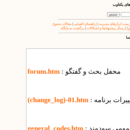
های یکتاوب
ست ابزارهای مدیریت
|
راهنمای الفبایی
|
مقالات متنوع
و
|
ارسال پیشنهادها و اشکالات
|
برگشت به پایگاه
ما
: محفل بحث و گفتگو
forum.htm
یرات برنامه
(change_log)-01.htm
عمومی سودمند
general_codes.htm