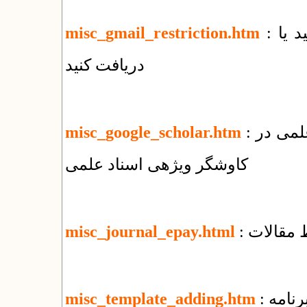
: چه فایل‌هایی را با جی‌میل نمی‌توانید بفرستید یا
misc_gmail_restriction.htm
دریافت کنید
: نحوه ثبت مقالات منتشر شده در پایگاههای علمی در
misc_google_scholar.htm
کاوشگر ویژهی اسناد علمی
 مقالات
misc_journal_epay.html
رنامه
misc_template_adding.htm