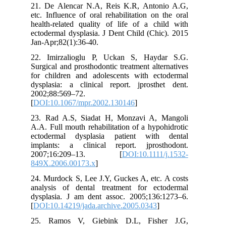
21. De Alencar N.A, Reis K.R, Antonio A.G,
etc. Influence of oral rehabilitation on the oral
health-related quality of life of a child with
ectodermal dysplasia. J Dent Child (Chic). 2015
شکل 3: افزایش اوربایت
Jan-Apr;82(1):36-40.
شکل 4: نمای رادیوگرافیک و فقدان دندانهای
22. Imirzalioglu P, Uckan S, Haydar S.G.
دائمی
Surgical and prosthodontic treatment alternatives
قالبگیری اولیه با زینک اکساید بر روی تری آماده
for children and adolescents with ectodermal
صورت گرفت. به علت اندازه کوچک تاج دندان
dysplasia: a clinical report. jprosthet dent.
های قدامی، تغییری جهت کوتاه کردن آنها ایجاد
2002;88:569–72.
[
DOI:10.1067/mpr.2002.130146
]
نشد. بعد از ساخت تری اختصاصی با آکریل، ابتدا
بردر مولدینگ با ماده پلی وینیل سایلوکسان و
23. Rad A.S, Siadat H, Monzavi A, Mangoli
سپس قالبگیری نهایی با مواد الاستومریک اجرا
A.A. Full mouth rehabilitation of a hypohidrotic
شد. ثبت روابط فکی توسط بیس موقت و وکس
ectodermal dysplasia patient with dental
ریم صورت گرفت؛ و بعد از چیده شدن دندان ها،
implants: a clinical report. jprosthodont.
در جلسه دیگر امتحان داخل دهان بیمار و
2007;16:209–13. [
DOI:10.1111/j.1532-
تنظیمات اکلوژنی صورت گرفت. با گذشت
849X.2006.00173.x
]
مراحل لابراتواری، اوردنچر تحویل بیمار داده شد
24. Murdock S, Lee J.Y, Guckes A, etc. A costs
و توضیحات در خصوص آموزش بهداشت دهان
analysis of dental treatment for ectodermal
ارائه گردید (شکل٥و٦). ٣روز بعد و ١٤روز بعد،
dysplasia. J am dent assoc. 2005;136:1273–6.
بیمار مجددا معاینه شد و مشکلات مربوط به
[
DOI:10.14219/jada.archive.2005.0343
]
زدگی اوردنچرها مرتفع گشت. جلسات فالوآپ
بعدی جهت احتمال نیاز به تنظیم مجدد و یا
25. Ramos V, Giebink D.L, Fisher J.G,