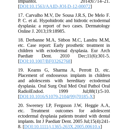
Implantol. 2014;6:714–21.
کاهش ارتفاع یک سوم تحتانی صورت مشاهده
[
DOI:10.1563/AAID-JOI-D-12-00072
]
شد (شکل١و٢).
17. Carvalho M.V, De Sousa J.R.S, De Melo F.
P. C. et al. Hypohidrotic and hidrotic ectodermal
dysplasia: a report of two cases. Dermatology
شکل 1: چهره کودک از روبرو
Online J. 2013;19:18985.
18. Derbanne M.A, Sitbon M.C, Landru M.M,
شکل 2: چهره کودک از طرف راست
etc. Case report: Early prosthetic treatment in
مشاهدات ما در معاینه داخل دهانی شامل موارد
children with ectodermal dysplasia. Eur Arch
زیر میباشد: تاج دندان های قدامی کوتاه و کوچک
Paediatr Dent. 2010 Dec;11(6):301-5.
و به شکل مخروطی و
Peg-Shaped
، فقدان
[
DOI:10.1007/BF03262768
]
تعدادی از دندان های شیری، فاصله زیاد دندان
19. Kearns G, Sharma A, Perrott D, etc.
های موجود از هم، افزایش اوربایت، آتروفی ریج
Placement of endosseous implants in children
آلوئول فکین در نواحی بی دندانی و کاهش عمق
and adolescents with hereditary ectodermal
وستیبول در دو فک (شکل٣). براساس یافته های
dysplasia. Oral Surg Oral Med Oral Pathol Oral
خارج و داخل دهانی و همچنین تاریخچه بیمار،
RadiolEndod. 1999 Jul;88(1):5-10.
تشخیص بیماری هیپوهیدروتیک اکتودرمال
[
DOI:10.1016/S1079-2104(99)70185-X
]
دیسپلازی داده شد. یافته های رادیوگرافیک،
تشخیص بالینی بیماری را تائید کرد. فقدان جوانه
20. Sweeney I.P, Ferguson J.W, Heggie A.A,
ده دندان شیری و هفده دندان دائمی (به جز
etc. Treatment outcomes for adolescent
مولرهای سوم) در نمای پانورامیک بیمار دیده شد
ectodermal dysplasia patients treated with dental
(شکل٤). جهت رفع مشکل جویدن و صحبت
implants. Int J Paediatr Dent. 2005 Jul;15(4):241-
کردن وبهبود ظاهر بیمار، طرح درمان شامل
8. [
DOI:10.1111/j.1365-263X.2005.00610.x
]
اوردنچر فک بالا
و پایین در نظر گرفته شد.