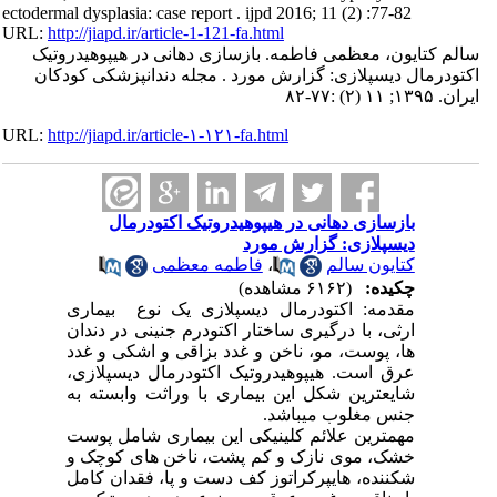
ectodermal dysplasia: case report . ijpd 2016; 11 (2) :77-82
URL:
http://jiapd.ir/article-1-121-fa.html
سالم کتایون، معظمی فاطمه. بازسازی دهانی در هیپوهیدروتیک
اکتودرمال دیسپلازی: گزارش مورد . مجله دندانپزشکی کودکان
ایران. ۱۳۹۵; ۱۱ (۲) :۷۷-۸۲
URL:
http://jiapd.ir/article-۱-۱۲۱-fa.html
بازسازی دهانی در هیپوهیدروتیک اکتودرمال
دیسپلازی: گزارش مورد
کتایون سالم
،
فاطمه معظمی
چکیده:
(۶۱۶۲ مشاهده)
مقدمه: اکتودرمال دیسپلازی یک نوع بیماری
ارثی، با درگیری ساختار اکتودرم جنینی در دندان
ها، پوست، مو، ناخن و غدد بزاقی و اشکی و غدد
عرق است. هیپوهیدروتیک اکتودرمال دیسپلازی،
شایعترین شکل این بیماری با وراثت وابسته به
جنس مغلوب میباشد.
مهمترین علائم کلینیکی این بیماری شامل پوست
خشک، موی نازک و کم پشت، ناخن های کوچک و
شکننده، هایپرکراتوز کف دست و پا، فقدان کامل