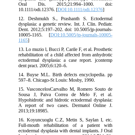
دندان ها؛ و به دنبال آن کاهش ارتفاع عمودی
Oral Dis. 2015;21:994–1000. doi:
اکلوژن شایع است (١٥،١٦). کودک مبتلا به
10.1111/odi.12376. [
DOI:10.1111/odi.12376
]
اکتودرمال دیسپلازی با مشکلات عدیده ای در
12. Deshmukh S., Prashanth S. Ectodermal
تغذیه و جویدن، صحبت کردن، ظاهر صورت و به
dysplasia: a genetic review. Int. J. Clin. Pediatr.
دنبال آن درگیری های روحی و اجتماعی روبرو
Dent. 2012;5:197–202. doi: 10.5005/jp-journals-
است. درمان زودهنگام با پروتزهای دندانی
10005-1165. [
DOI:10.5005/jp-journals-10005-
میتواند به شکل قابل ملاحظه ای این مشکلات را
1165
]
کاهش دهد (٢٠-١٧). در این مقاله، بازسازی
دهانی زودهنگام با اوردنچر متحرک در بیمار
13. Lo muzio l, Bucci P, Carile F, et al. Prosthetic
٦ساله مبتلا به هیپوهیدروتیک اکتودرمال
rehabilitation of a child affected from anhydrotic
دیسپلازی ارائه میشود.
ectodermal dysplasia: a case report. jcontemp
شرح مورد:
dent pract. 2005;6:120–6.
دختر بچه ای ٦ساله همراه با پدر و مادر خود به
14. Buyse M.L. Birth defects encyclopedia. pp
دانشکده دندانپزشکی دانشگاه آزاد اسلامی
597–8. Chicago-St Louis: Mosby, 1990.
تهران، بخش دندانپزشکی کودکان؛ با شکایت از
عدم رویش چندین دندان و مشکل در جویدن غذا،
15. VasconcelosCarvalho M, Romero Souto de
مراجعه کرد. در بررسی تاریخچه پزشکی، مادر
Sousa J, Paiva Correa de Melo F, et al.
کودک عدم تحمل به گرما و گریه کردن با اشک
Hypohidrotic and hidrotic ectodermal dysplasia:
کم کودک اشاره کرد. تاریخچه خانوادگی نشان داد
A report of two cases. Dermatol Online J.
مادربزرگ کودک نیز مشکل مشابهی را داشته
2013;19:18985.
است. در بررسی خارج دهانی، پوست خشک،
16. Koyuncuoglu C.Z, Metin S, Saylan I, etc.
موی سر نازک، ابروها و مژه های کم پشت، پل
Full-mouth rehabilitation of a patient with
بینی فرورفته، هیپوپلازی بخش میانی صورت،
ectodermal dysplasia with dental implants. J Oral
بیرون زدگی لب بالا، گوش های نسبتا بزرگ و