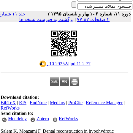
۱۱، شماره ۲ - ( بهار و تابستان ۱۳۹۵ )
جلد ۱۱ شماره
۲ صفحات ۸۲-۷۷
|
برگشت به فهرست نسخه ها
‎ 10.29252/ijpd.11.2.77
Download citation:
BibTeX
|
RIS
|
EndNote
|
Medlars
|
ProCite
|
Reference Manager
|
RefWorks
Send citation to:
Mendeley
Zotero
RefWorks
Salem K, Moazami F. Dental reconstruction in hypohydrotic