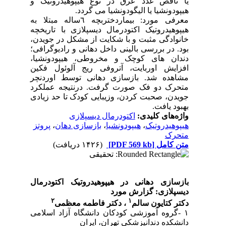
یا ناقص غدد عرق در نوع هیپوهیدروتیک و
هیپودونشیا یا الیگودونشیا می گردد.
معرفی مورد: بیماردختربچه ٦ساله مبتلا به
هیپوهیدروتیک اکتودرمال دیسپلازی با تاریخچه
خانوادگی مثبت و با شکایت از مشکل در جویدن،
بود. در بررسی بالینی داخل دهانی و رادیوگرافی؛
دندان های کوچک و مخروطی، هیپودونشیا،
افزایش اوربایت، آتروفی ریج آلوئول فکین
مشاهده شد. بازسازی دهانی توسط اوردنچر
متحرک دو فک صورت گرفت. درنتیجه عملکرد
جویدن، صحبت کردن، وزیبایی کودک تا حد زیادی
بهبود یافت.
واژه‌های کلیدی:
اکتودرمال دیسپلازی
هیپوهیدروتیک
،
هیپودونشیا
،
بازسازی دهان
،
پروتز
متحرک
متن کامل
[PDF 569 kb]
(۱۴۲۶ دریافت)
بازسازی دهانی در هیپوهیدروتیک اکتودرمال
دیسپلازی: گزارش مورد
٢
١
دکتر کتایون سالم
، دکتر فاطمه معظمی
١
-
گروه آموزشی کودکان دانشگاه آزاد اسلامی
دانشکده دندانپزشکی تهران، ایران