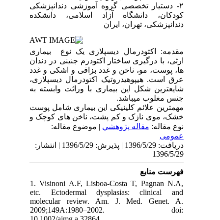
٢- دستیار تخصصی گروه آموزشی دندانپزشکی
کودکان، دانشگاه آزاد اسلامی، دانشکده
دندانپزشکی، تهران، ایران
مقدمه: اکتودرمال دیسپلازی یک نوع بیماری
ارثی، با درگیری ساختار اکتودرم جنینی در دندان
ها، پوست، مو، ناخن و غدد بزاقی و اشکی و غدد
عرق است. هیپوهیدروتیک اکتودرمال دیسپلازی،
شایعترین شکل این بیماری با وراثت وابسته به
جنس مغلوب میباشد.
مهمترین علائم کلینیکی این بیماری شامل پوست
خشک، موی نازک و کم پشت، ناخن های کوچک و
شکننده، هایپرکراتوز کف دست و پا، فقدان کامل
نوع مقاله:
مقاله پژوهشي
| موضوع مقاله:
یا ناقص غدد عرق در نوع هیپوهیدروتیک و
عمومى
هیپودونشیا یا الیگودونشیا می گردد.
دریافت: 1396/5/29 | پذیرش: 1396/5/29 | انتشار:
معرفی مورد: بیماردختربچه ٦ساله مبتلا به
1396/5/29
هیپوهیدروتیک اکتودرمال دیسپلازی با تاریخچه
فهرست منابع
خانوادگی مثبت و با شکایت از مشکل در جویدن،
بود. در بررسی بالینی داخل دهانی و رادیوگرافی؛
1. Visinoni A.F, Lisboa-Costa T, Pagnan N.A,
دندان های کوچک و مخروطی، هیپودونشیا،
etc. Ectodermal dysplasias: clinical and
افزایش اوربایت، آتروفی ریج آلوئول فکین
molecular review. Am. J. Med. Genet. A.
مشاهده شد. بازسازی دهانی توسط اوردنچر
2009;149A:1980–2002. doi:
10.1002/ajmg.a.32864.
متحرک دو فک صورت گرفت. درنتیجه عملکرد