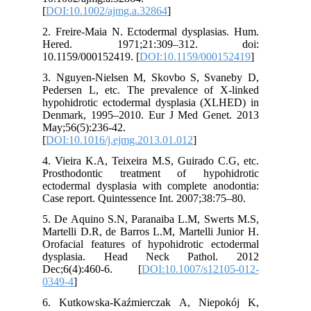
[
DOI:10.1002/ajmg.a.32864
]
جویدن، صحبت کردن، وزیبایی کودک تا حد زیادی
بهبود یافت.
2. Freire-Maia N. Ectodermal dysplasias. Hum.
کلیدواژه ها: اکتودرمال دیسپلازی هیپوهیدروتیک،
Hered. 1971;21:309–312. doi:
هیپودونشیا، بازسازی دهان، پروتز متحرک
10.1159/000152419. [
DOI:10.1159/000152419
]
وصول مقاله : 20/05/1395پذیرش مقاله:
28/5/1395
3. Nguyen-Nielsen M, Skovbo S, Svaneby D,
Pedersen L, etc. The prevalence of X-linked
نویسنده مسوول: دکتر فاطمه معظمی،
hypohidrotic ectodermal dysplasia (XLHED) in
ft.moazami88@yahoo.ca
Denmark, 1995–2010. Eur J Med Genet. 2013
May;56(5):236-42.
[
DOI:10.1016/j.ejmg.2013.01.012
]
4. Vieira K.A, Teixeira M.S, Guirado C.G, etc.
Prosthodontic treatment of hypohidrotic
مقدمه
ectodermal dysplasia with complete anodontia:
اکتودرمال دیسپلازی یک بیماری ارثی است که با
Case report. Quintessence Int. 2007;38:75–80.
درگیری ارگان های با ساختار جنینی اکتودرمال
مثل دندان، ناخن، مو و غدد عرق، غدد اشکی و
5. De Aquino S.N, Paranaiba L.M, Swerts M.S,
بزاقی همراه است (١،٢).میزان شیوع این بیماری
Martelli D.R, de Barros L.M, Martelli Junior H.
Orofacial features of hypohidrotic ectodermal
١ در هر ١٠٠٠٠٠نفر گزارش کرده اند(٣،٤).
dysplasia. Head Neck Pathol. 2012
شایعترین و شدیدترین شکل اکتودرمال
Dec;6(4):460-6. [
DOI:10.1007/s12105-012-
دیسپلازی، نوع هیپوهیدروتیک وابسته به
X
مغلوب
0349-4
]
)
Christ-Siemens-Touriane syndrome
(
میباشد(٥،٦). نوع دوم شایع، هیدروتیک اکتودرمال
6. Kutkowska-Kaźmierczak A, Niepokój K,
دیسپلازی (
Cloustone syndrome
) با وراثت اتوزوم