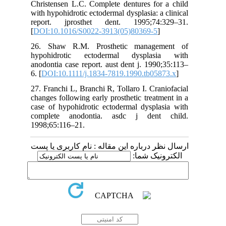
تعویض اوردنچر، هر ٦ ماه یکبار در نظر گرفته
Christensen L.C. Complete dentures for a child
شد.
with hypohidrotic ectodermal dysplasia: a clinical
report. jprosthet dent. 1995;74:329–31.
[
DOI:10.1016/S0022-3913(05)80369-5
]
شکل 5: مراحل لابراتواری
26. Shaw R.M. Prosthetic management of
hypohidrotic ectodermal dysplasia with
anodontia case report. aust dent j. 1990;35:113–
6. [
DOI:10.1111/j.1834-7819.1990.tb05873.x
]
شکل 6: تحویل دنچر به بیمار
بحث
:
27. Franchi L, Branchi R, Tollaro I. Craniofacial
بازسازی دهانی در بیمار اکتودرمال دیسپلازی،
changes following early prosthetic treatment in a
جهت حل مشکلات مربوط به زیبایی، صحبت
case of hypohidrotic ectodermal dysplasia with
کردن، جویدن و همچنین برقراری ارتباط صحیح
complete anodontia. asdc j dent child.
عمودی و ساژیتال اسکلت صورت در دوره رشد
1998;65:116–21.
کرانیوفشیال ضروری است (٧). درگیری دندانی،
از برجسته ترین مشکلات بیمار مبتلا به
ارسال نظر درباره این مقاله : نام کاربری یا پست
اکتودرمال دیسپلازی است. این شرایط به ویژه
الکترونیک شما:
در دوران کودکی، میتواند اثرات سوئی بر بلوغ
روانی و ذهنی بیمار داشته باشد. شایعترین طرح
درمان پروتزهای متحرک هستند (٢١،٦). دنچرهای
متکی به ایمپلنت هم در این بیماران پیشنهاد
میشوند؛ ولی مسائلی را که باید در آن در نظر
گرفت، نیاز به گرفت استخوانی در آتروفی ریج
آلوئول، هزینه وپیچیدگی درمان بالاست (٢٢).