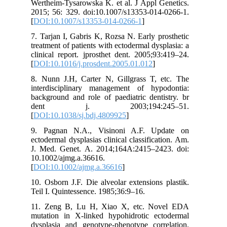
Wertheim-Tysarowska K. et al. J Appl Genetics.
غالب است که برخلاف نوع اول، درگیری غدد
2015; 56: 329. doi:10.1007/s13353-014-0266-1.
عرق در آن مشاهده نمیشود (١٠-٧). پوست
[
DOI:10.1007/s13353-014-0266-1
]
خشک، موی سر و ابرو و مژه نازک و کم پشت
7. Tarjan I, Gabris K, Rozsa N. Early prosthetic
(هیپوتریکوزیس)، ناخن های کوچک و شکننده
treatment of patients with ectodermal dysplasia: a
(آنیکودیسپلازی)، هایپرکراتوز کف دست و پا؛
clinical report. jprosthet dent. 2005;93:419–24.
دهان خشک، کاهش اشک چشم، از علائم کلینیکی
[
DOI:10.1016/j.prosdent.2005.01.012
]
قابل ذکر در اکتودرمال دیسپلازی هستند. همچنین
در نوع هیپوهیدروتیک، غدد عرق به طور کامل یا
8. Nunn J.H, Carter N, Gillgrass T, etc. The
ناقص وجود ندارند (هیپوهیدروزیس، آنهیدروزیس).
interdisciplinary management of hypodontia:
در نتیجه عدم تحمل به گرما (هایپرترمی) مشاهده
background and role of paediatric dentistry. br
میشود (١١،١٢). مشخصات صورتی بیمار شامل:
dent j. 2003;194:245–51.
برجستگی پیشانی، پل بینی فرورفته، گوش های
[
DOI:10.1038/sj.bdj.4809925
]
بیرون زده، لب های برجسته، هیپوپلازی قسمت
9. Pagnan N.A., Visinoni A.F. Update on
میانی صورت و پیگمان پوستی اطراف چشم و
ectodermal dysplasias clinical classification. Am.
دهان میباشد (١٣،١٤).
J. Med. Genet. A. 2014;164A:2415–2423. doi:
درگیری دندانی از بارزترین ویژگی های
10.1002/ajmg.a.36616.
اکتودرمال دیسپلازی است که در هر دو سیستم
[
DOI:10.1002/ajmg.a.36616
]
دندان شیری و دائمی را میتواند دیده شود. کاهش
تعداد دندانها (هیپودونشیا یا الیگودونشیا)، تاخیر
10. Osborn J.F. Die alveolar extensions plastik.
Teil I. Quintessence. 1985;36:9–16.
رویش دندانی، شکل غیرطبیعی دندان های قدامی
به فرم
Peg-shaped
یا مخروطی، اندازه کوچکتر
11. Zeng B, Lu H, Xiao X, etc. Novel EDA
دندان های خلفی و نقص مینایی مشاهده میشود.
mutation in X-linked hypohidrotic ectodermal
همچنین هیپوپلازی ریج آلوئول به علت فقدان
dysplasia and genotype-phenotype correlation.