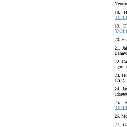
Neurot
18. H
[
DOI:1
19. H
[
DOI:1
20. Ha
21. Ja
Behavi
22. Ca
agoraph
23. Ho
17(4): 
24. Ja
adaptat
25. M
[
DOI:1
26. Mo
27. G