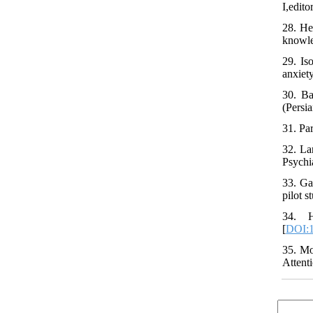
I,edit
28. He
knowle
29. Is
anxiet
30. Ba
(Persia
31. Pa
32. La
Psychi
33. Ga
pilot 
34. H
[
DOI:1
35. Mo
Attent