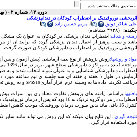
دوره ۱۳، شماره ۲ - ( بهار و تابستان ۱۳۹۷ )
اثربخشی نوروفیدبک بر اضطراب کودکان در دندانپزشکی
مریم حسین زاده
،
علی شاکر دولق
چکیده:
(۳۹۲۸ مشاهده)
زمینه و هدف
اضطراب دندان پزشکی در کودکان به عنوان یک مشکل در کن
باشد و سبب پرهیز از اعمال دندان پزشکی گردد که برآیند آن از
اثربخشی نوروفیدبک بر اضطراب دندانپزشکی کودکان صورت گرفت.
مواد و روشها
آزمایش در طول 5 هفته و هفته ای سه جلسه ی نیم ساعت
دریافت نکردند. داده ها به وسیله نرم افزار آماری
و به روش ت (
SPSS19
یافتهها:
براساس یافته های پژوهش تفاوت معناداری بین نمرات پی
کنترل 16 باقی ماند بدین صورت درمان نوروفیدبک موجب کاهش اضطراب دندانپزشکی کودکان در گروه آزمایش شده بود.
نتیجه گیری
این نتایج بیان میکند که این روش می تواند مانند سایر 
مورد استفاده قرار گیرد.