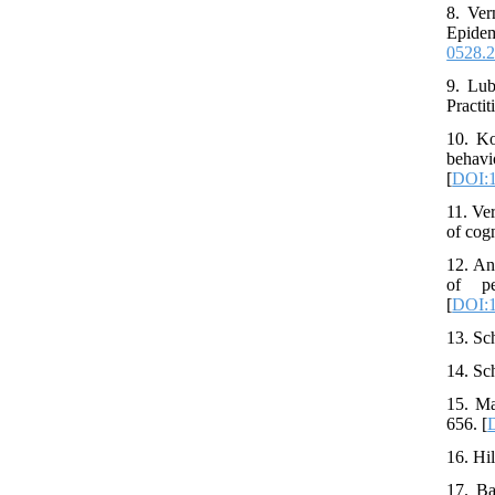
8. Ver
Epide
0528.2
9. Lub
Practi
10. Ko
behav
[
DOI:1
11. Ve
of cog
12. An
of pe
[
DOI:1
13. Sc
14. Sc
15. Ma
656. [
16. Hi
17. Ba