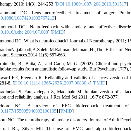
herapy 2010; 14(3): 244-253 [
DOI:10.1080/10874208.2010.501517
]
ammond DC. Lens neurofeedback treatment of anger: Prelimin
0.1080/10874201003767213
]
ammond DC. Neurofeedback with anxiety and affective disorde
0.1016/j.chc.2004.07.008
] [
PMID
]
mmond DC. What is neurofeedback? Journal of Neurotherapy 2011; 15(
hanianNajafabadi,A.Salehi,M.Rahmani,M.Imani,H.[The Effect of Ne
oural Sciences.2014;11(6):657-663.
rpiniello, B., Baita, A., and Carta, M. G. (2002). Clinical and psyc
obia: results from anaturalistic follow-up study, Eur Psychiatry 17(7),
ward KE, Freeman R. Reliability and validity of a faces version of 
281-8. [
DOI:10.1111/j.1365-263X.2007.00830.x
] [
PMID
]
vadinejad S, Farajzadegan Z, Madahain M. Iranian version of a face
ion and reliability analysis. J Res Med Sci 2011; 16(7): 872-877.
oore NC. A review of EEG biofeedback treatment of anxi
0.1177/155005940003100105
] [
PMID
]
ore NC. The neurotherapy of anxiety disorders. Journal of Adult Deve
arrett BL, Silver MP. The use of EMG and alpha biofeedback to