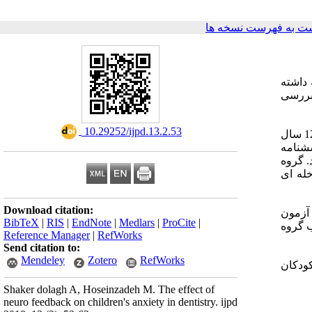
ت به فهرست نسخه ها
 داشته
بررسی
‎ 10.29252/ijpd.13.2.53
روش پژوهش از نوع نیمه آزمایشی (پیش آزمون و پس آزمون با گروه شاهد) می‌باشد. جامعه پژوهش شامل کلیه کودکان 9 تا 12 سال
اد 16 نفر با استفاده از پرسشنامه
) و شاهد (8 نفر) جایگزین شدند. گروه
خله ای
Download citation:
آزمون
BibTeX
|
RIS
|
EndNote
|
Medlars
|
ProCite
|
ی میانگین اضطراب گروه
Reference Manager
|
RefWorks
Send citation to:
Mendeley
Zotero
RefWorks
: دکان
Shaker dolagh A, Hoseinzadeh M. The effect of
neuro feedback on children's anxiety in dentistry. ijpd