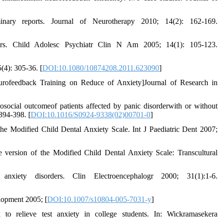
ary reports. Journal of Neurotherapy 2010; 14(2): 162-169.
rs. Child Adolesc Psychiatr Clin N Am 2005; 14(1): 105-123.
4): 305-36. [
DOI:10.1080/10874208.2011.623090
]
urofeedback Training on Reduce of Anxiety]Journal of Research in
hosocial outcomeof patients affected by panic disorderwith or without
 394-398. [
DOI:10.1016/S0924-9338(02)00701-0
]
the Modified Child Dental Anxiety Scale. Int J Paediatric Dent 2007;
 version of the Modified Child Dental Anxiety Scale: Transcultural
ety disorders. Clin Electroencephalogr 2000; 31(1):1-6.
lopment 2005; [
DOI:10.1007/s10804-005-7031-y
]
 relieve test anxiety in college students. In: Wickramasekera