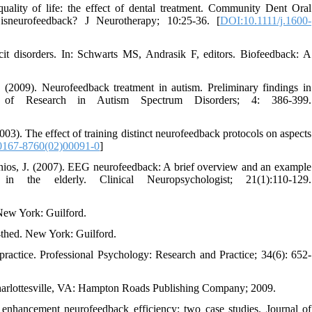
ality of life: the effect of dental treatment. Community Dent Oral
sneurofeedback? J Neurotherapy; 10:25-36. [
DOI:10.1111/j.1600-
cit disorders. In: Schwarts MS, Andrasik F, editors. Biofeedback: A
 (2009). Neurofeedback treatment in autism. Preliminary findings in
rnal of Research in Autism Spectrum Disorders; 4: 386-399.
3). The effect of training distinct neurofeedback protocols on aspects
0167-8760(02)00091-0
]
unios, J. (2007). EEG neurofeedback: A brief overview and an example
 the elderly. Clinical Neuropsychologist; 21(1):110-129.
 New York: Guilford.
4thed. New York: Guilford.
ractice. Professional Psychology: Research and Practice; 34(6): 652-
Charlottesville, VA: Hampton Roads Publishing Company; 2009.
enhancement neurofeedback efficiency: two case studies. Journal of