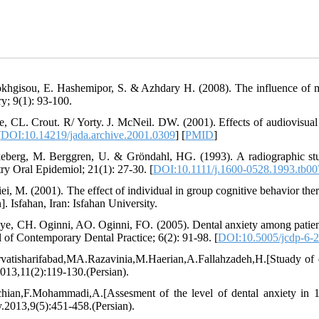
okhgisou, E. Hashemipor, S. & Azhdary H. (2008). The influence of mus
ry; 9(1): 93-100.
re, CL. Crout. R/ Yorty. J. McNeil. DW. (2001). Effects of audiovisua
[
DOI:10.14219/jada.archive.2001.0309
] [
PMID
]
eberg, M. Berggren, U. & Gröndahl, HG. (1993). A radiographic stud
try Oral Epidemiol; 21(1): 27-30. [
DOI:10.1111/j.1600-0528.1993.tb00
iei, M. (2001). The effect of individual in group cognitive behavior 
]. Isfahan, Iran: Isfahan University.
ye, CH. Oginni, AO. Oginni, FO. (2005). Dental anxiety among patients
l of Contemporary Dental Practice; 6(2): 91-98. [
DOI:10.5005/jcdp-6-2
vatisharifabad,MA.Razavinia,M.Haerian,A.Fallahzadeh,H.[Stuady of d
013,11(2):119-130.(Persian).
chian,F.Mohammadi,A.[Assesment of the level of dental anxiety in 10
y.2013,9(5):451-458.(Persian).