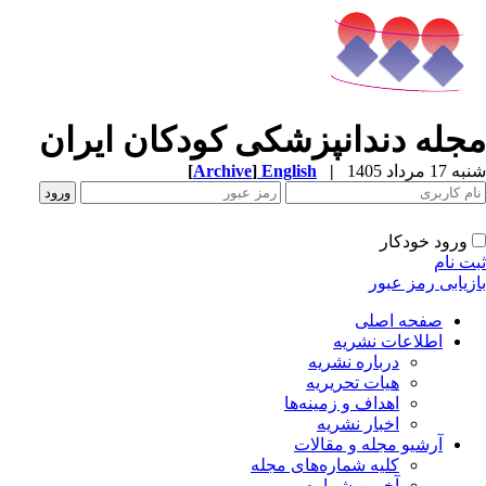
مجله دندانپزشکی کودکان ایران
[
Archive
]
English
|
شنبه 17 مرداد 1405
ورود خودکار
ثبت نام
بازیابی رمز عبور
صفحه اصلی
اطلاعات نشریه
درباره نشریه
هیات تحریریه
اهداف و زمینه‌ها
اخبار نشریه
آرشیو مجله و مقالات
کلیه شماره‌های مجله
آخرین شماره