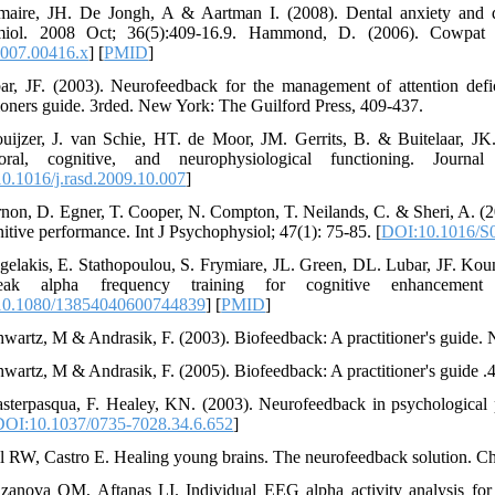
maire, JH. De Jongh, A & Aartman I. (2008). Dental anxiety and qu
miol. 2008 Oct; 36(5):409-16.9. Hammond, D. (2006). Cowpat i
007.00416.x
] [
PMID
]
ar, JF. (2003). Neurofeedback for the management of attention defi
tioners guide. 3rded. New York: The Guilford Press, 409-437.
uijzer, J. van Schie, HT. de Moor, JM. Gerrits, B. & Buitelaar, JK.
ioral, cognitive, and neurophysiological functioning. Jou
0.1016/j.rasd.2009.10.007
]
rnon, D. Egner, T. Cooper, N. Compton, T. Neilands, C. & Sheri, A. (200
nitive performance. Int J Psychophysiol; 47(1): 75-85. [
DOI:10.1016/S
gelakis, E. Stathopoulou, S. Frymiare, JL. Green, DL. Lubar, JF. Ko
ak alpha frequency training for cognitive enhancement in
0.1080/13854040600744839
] [
PMID
]
hwartz, M & Andrasik, F. (2003). Biofeedback: A practitioner's guide.
hwartz, M & Andrasik, F. (2005). Biofeedback: A practitioner's guide .
sterpasqua, F. Healey, KN. (2003). Neurofeedback in psychological p
DOI:10.1037/0735-7028.34.6.652
]
ll RW, Castro E. Healing young brains. The neurofeedback solution. 
zanova OM, Aftanas LI. Individual EEG alpha activity analysis for 