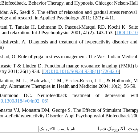
or.Biofeedback, Behavior Therapy, and Hypnosis. Chicago: Nelson-Hall
idari AR, Saedi S. The effect of relaxation and gradual stress remova
dge and research in Applied Psychology 2011; 12(3): 4-11.
otani T, Tanaka H, Lehmann D, Pascual-Marqui RD, Kochi K, Saito N
y and relaxation. Int J Psychophysiol 2001; 41(2): 143-153. [
DOI:10.10
khshyesh, A. Diagnosis and treatment of hyperactivity disorder and
n)
rshad, O. Role of yoga in stress management. The West Indian Medical
ncaste T & Linden D. Functional mange resonance imaging (FMRI) bas
atry 2011; 26(1) 934. [
DOI:10.1016/S0924-9338(11)72642-6
]
lantino, M. L., Bzdewka, T. M., Eissler-Russo, J. L., & Holbrook, 
study. Alternative Therapies in Health and Medicine 2004; 10(2), 56-59.
ammond DC. Neurofeedback treatment of depression with
0.1300/J184v04n02_06
]
nastra VJ, Monastra DM, George S. The Effects of Stimulant Therap
ion-deficit/hyperactivity Disorder. Appl Psychophysiol Biofeedback 200
یا پست الکترونیک شما