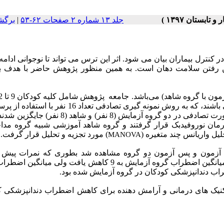
برگش
|
جلد ۱۳ شماره ۲ صفحات ۶۲-۵۳
ترل بیماران بیان می شود. اثر این ترس می تواند تا نوجوانی ادامه
 بین رفتن سلامت دهان است. به همین منظور پژوهش حاضر با هدف 
مراجعه کننده به مراکز دندانپزشکی سطح شهر تبریز در سال 1396 می باشند، که به روش نمونه گیری تصادفی تعد
اضطراب دندانپزشکی شناسایی و به عنوان نمونه انتخاب شدند و به صورت تصادفی در دو گروه آزمایش (8 نفر
ه مورد درمان نوروفیدبک قرار گرفتند و گروه شاهد آموزشی شبیه گروه مدا
حلیل واریانس چند متغیره
) مورد تجزیه و تحلیل قرار گرفت.
MANOVA
ش آزمون و پس آزمون دو گروه مشاهده شد بطوری که نمرات پیش 
اضطراب در هر دو گروه نزدیک به 16 بود که پس از درمان نوروفیدبک میانگین اضطراب گروه آزمایش به 9 کاهش یافت ول
تکنیک های درمانی و آرامش دهنده برای کاهش اضطراب دندانپزشکی کو