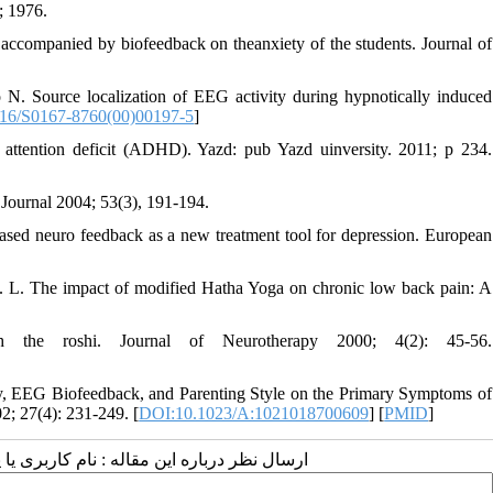
; 1976.
l accompanied by biofeedback on theanxiety of the students. Journal of
. Source localization of EEG activity during hypnotically induced
16/S0167-8760(00)00197-5
]
 attention deficit (ADHD). Yazd: pub Yazd uinversity. 2011; p 234.
 Journal 2004; 53(3), 191-194.
ed neuro feedback as a new treatment tool for depression. European
M. L. The impact of modified Hatha Yoga on chronic low back pain: A
 the roshi. Journal of Neurotherapy 2000; 4(2): 45-56.
y, EEG Biofeedback, and Parenting Style on the Primary Symptoms of
2; 27(4): 231-249. [
DOI:10.1023/A:1021018700609
] [
PMID
]
ارسال نظر درباره این مقاله : نام کاربری :