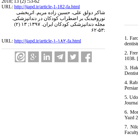
2018; 13 (2) :53-62
URL:
http://jiapd.ir/article-1-182-fa.html
شاکر دولق علی، حسین زاده مریم. اثربخشی
نوروفیدبک بر اضطراب کودکان در دندانپزشکی.
مجله دندانپزشکی کودکان ایران. ۱۳۹۷; ۱۳ (۲)
:۵۳-۶۲
1. Far
URL:
http://jiapd.ir/article-۱-۱۸۲-fa.html
dentist
2. Fre
1038. 
3. Hak
Dentis
4. Rab
Persian
5. Udo
Journa
6. Mor
Yazd 2
7. Nil
Facult