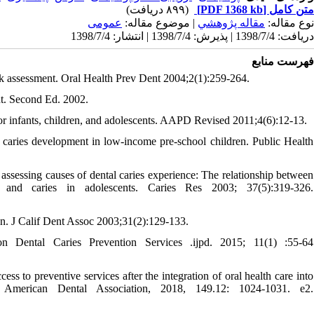
(۸۹۹ دریافت)
[PDF 1368 kb]
متن کامل
نوع مقاله:
مقاله پژوهشي
| موضوع مقاله:
عمومى
دریافت: 1398/7/4 | پذیرش: 1398/7/4 | انتشار: 1398/7/4
فهرست منابع
isk assessment. Oral Health Prev Dent 2004;2(1):259-264.
nt. Second Ed. 2002.
or infants, children, and adolescents. AAPD Revised 2011;4(6):12-13.
 caries development in low-income pre-school children. Public Health
ssessing causes of dental caries experience: The relationship between
ns and caries in adolescents. Caries Res 2003; 37(5):319-326.
ion. J Calif Dent Assoc 2003;31(2):129-133.
n Dental Caries Prevention Services .ijpd. 2015; 11(1) :55-64
 preventive services after the integration of oral health care into
American Dental Association, 2018, 149.12: 1024-1031. e2.‌