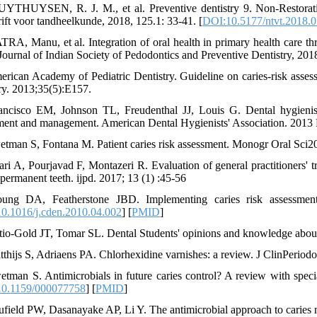
YTHUYSEN, R. J. M., et al. Preventive dentistry 9. Non-Restorativ
rift voor tandheelkunde, 2018, 125.1: 33-41.‌ [
DOI:10.5177/ntvt.2018.
TRA, Manu, et al. Integration of oral health in primary health care th
Journal of Indian Society of Pedodontics and Preventive Dentistry, 2018,
erican Academy of Pediatric Dentistry. Guideline on caries-risk asses
try. 2013;35(5):E157.
ancisco EM, Johnson TL, Freudenthal JJ, Louis G. Dental hygienists
ment and management. American Dental Hygienists' Association. 2013 
etman S, Fontana M. Patient caries risk assessment. Monogr Oral Sci2
fari A, Pourjavad F, Montazeri R. Evaluation of general practitioners' 
permanent teeth. ijpd. 2017; 13 (1) :45-56
oung DA, Featherstone JBD. Implementing caries risk assessment
0.1016/j.cden.2010.04.002
] [
PMID
]
tio-Gold JT, Tomar SL. Dental Students' opinions and knowledge abou
tthijs S, Adriaens PA. Chlorhexidine varnishes: a review. J ClinPeriodo
etman S. Antimicrobials in future caries control? A review with speci
0.1159/000077758
] [
PMID
]
ufield PW, Dasanayake AP, Li Y. The antimicrobial approach to carie