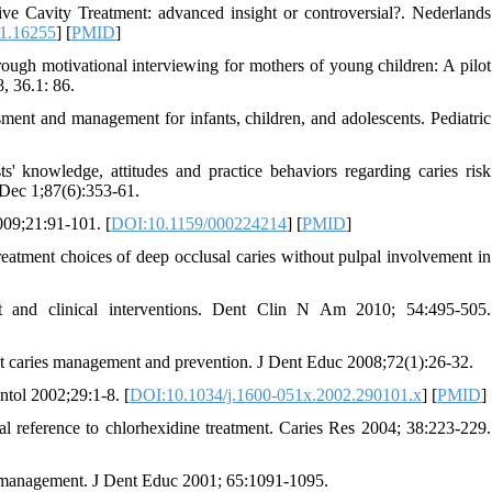
e Cavity Treatment: advanced insight or controversial?. Nederlands
01.16255
] [
PMID
]
rough motivational interviewing for mothers of young children: A pilot
 36.1: 86.‌
sment and management for infants, children, and adolescents. Pediatric
' knowledge, attitudes and practice behaviors regarding caries risk
Dec 1;87(6):353-61.
009;21:91-101. [
DOI:10.1159/000224214
] [
PMID
]
treatment choices of deep occlusal caries without pulpal involvement in
 and clinical interventions. Dent Clin N Am 2010; 54:495-505.
t caries management and prevention. J Dent Educ 2008;72(1):26-32.
ntol 2002;29:1-8. [
DOI:10.1034/j.1600-051x.2002.290101.x
] [
PMID
]
al reference to chlorhexidine treatment. Caries Res 2004; 38:223-229.
s management. J Dent Educ 2001; 65:1091-1095.