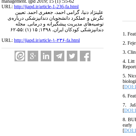
management. ijpd 2019; 15 (1) :55-62
URL:
http://jiapd.ir/article-1-236-fa.html
علینژاد دنیا، گرامی احمد، جعفری احمد. تعیین
نگرش و عملکرد دانشجویان دندانپزشکی درباره‌ی
توصیه‌های مدیریت پیشگیرانه و درمانی. مجله
دندانپزشکی کودکان ایران. ۱۳۹۸; ۱۵ (۱) :۵۵-۶۲
1. Fea
URL:
http://jiapd.ir/article-۱-۲۳۶-fa.html
2. Fej
3. Cli
4. Lit
Report
5. Nic
biolo
[
DOI:1
6. Fea
7. Ja
[
DOI:1
8. BUR
early
[
DOI:1