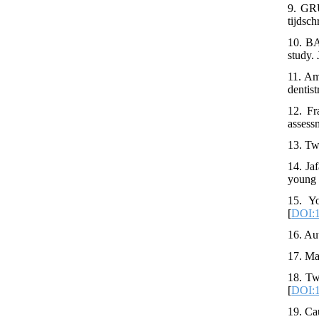
9. GRU
tijdsch
10. BA
study. 
11. Am
dentis
12. Fr
assess
13. Tw
14. Ja
young 
15. Y
[
DOI:1
16. Au
17. Ma
18. Tw
[
DOI:1
19. Ca