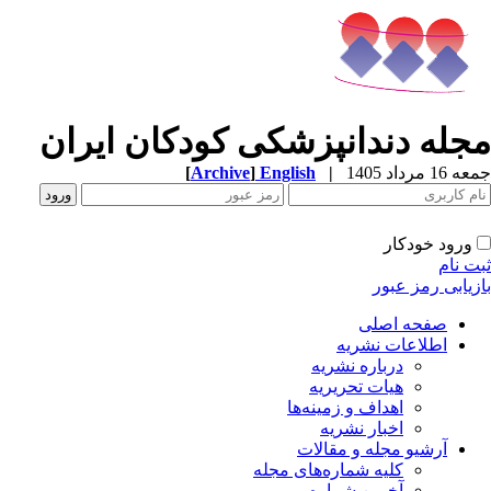
مجله دندانپزشکی کودکان ایران
[
Archive
]
English
|
جمعه 16 مرداد 1405
ورود خودکار
ثبت نام
بازیابی رمز عبور
صفحه اصلی
اطلاعات نشریه
درباره نشریه
هیات تحریریه
اهداف و زمینه‌ها
اخبار نشریه
آرشیو مجله و مقالات
کلیه شماره‌های مجله
آخرین شماره