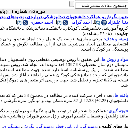
دوره ۱۵، شماره ۱ - ( پاییز و زمستان ۱۳۹۸ )
تعیین نگرش و عملکرد دانشجویان دندانپزشکی درباره‌ی توصیه‌های مدی
احمد جعفری
،
احمد گرامی
،
دنیا علینژاد
گروه آموزشی دندانپزشکی کودکان، دانشکده دندانپزشکی، دانشگاه علوم
چکیده:
(۳۱۰۸ مشاهده)
زمینه و هدف
برخی بیماری‌ها توسط یک عامل واحد ایجاد شده و برخی د-
اقتصادی مختلفی ایجاد می‌شوند. هدف از این مطالعه نگرش و عملکرد
پوسیدگی در کودکان است.
مواد و روش ها
این تحقیق با روش توصیفی مقطعی روی دانشجویان دندان
میسال دوم سال تحصیلی 98-1397 اخذ نموده اند، انجام شد. روش نمونه گیری به صورت غیر تصادفی و نمونه ها به صورت سرشماری
مطالعه شدند. از یک پرسشنامه استاندارد شده جهت مطالعه استفاده
انشجویانی که واحد دندانپزشکی کودکان عملی را داشتند آغاز شد. پس از
سخه
ی 0/25 تجزیه و تحلیل شد. جهت بررسی اثر متغیر های دموگر
شد.
یافته ها
دانشجویان (2.25±) 22.38 از 32 نمره ممکن بود. و میانگین نمره نگرشی دانشجویان
نتیجه گیری
عملکرد دانشجویان در توصیه‌های پیشگیرانه و درمان پوسیدگی
مانند زایلیتول و فسفات کلسیم آمورف و ژل سدیم فلوراید ودهانشویه
های.
ع
،
پیشگیری
،
نگرش
،
ارزیابی خطر پوسیدگی
،
پوسیدگی
واژه‌های کلیدی: