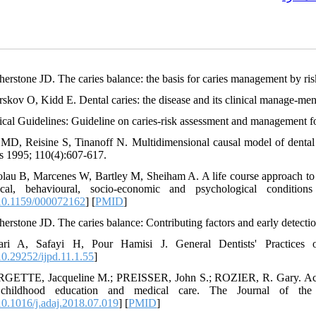
therstone JD. The caries balance: the basis for caries management by r
erskov O, Kidd E. Dental caries: the disease and its clinical manage-me
nical Guidelines: Guideline on caries-risk assessment and management f
t MD, Reisine S, Tinanoff N. Multidimensional causal model of dental
s 1995; 110(4):607-617.
olau B, Marcenes W, Bartley M, Sheiham A. A life course approach to a
gical, behavioural, socio-economic and psychological conditio
0.1159/000072162
] [
PMID
]
therstone JD. The caries balance: Contributing fac‌tors and early detect
fari A, Safayi H, Pour Hamisi J. General Dentists' Practices o
0.29252/ijpd.11.1.55
]
GETTE, Jacqueline M.; PREISSER, John S.; ROZIER, R. Gary. Access to
 childhood education and medical care. The Journal of the 
0.1016/j.adaj.2018.07.019
] [
PMID
]