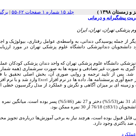
برگش
|
جلد ۱۵ شماره ۱ صفحات ۶۲-۵۵
ریت پیشگیرانه و درمانی
 پزشکی تهران، تهران، ایران
یگر از جمله پوسیدگی دندانی، به واسطه‌ی عوامل رفتاری، بیولوژیک و ا
 دانشجویان دندانپزشکی دانشگاه علوم پزشکی تهران در مورد ارزیا
پزشکی دانشگاه علوم پزشکی تهران که واحد دندان پزشکی کودکان عملی
همه شماری)
 شد. پس از تایید ترجمه و روایی صوری آن، بخش اصلی تحقیق با فر
 جمع آوری پرسشنامه ها، داده
ها در نرم افزار
وارد شد و با نرم افز
Excel
افیک و زمینه ای بر میزان آگاهی و نگرش و عملکرد از مدل رگرسیون خطی ا
تعداد افراد شرکت کننده در مطالعه در مجموع 58 نفر که که تعداد 31 نفر(5/53%) دختر و 27 نفر (5/46%) پسر بوده اس
(83/1±) 76/18 از 30 نمره ممکن بود.
 قابل قبول بوده است، هرچند نیاز به برخی آموزش‌ها درباره‌ی تجویز مح
 ضد باکتری وجود دارد
ملکرد