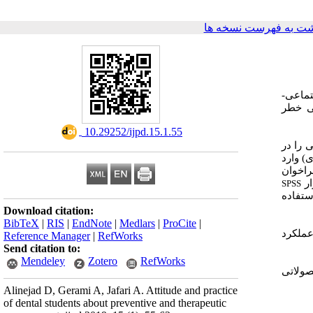
ت به فهرست نسخه ها
جتماعی
بی خطر
‎ 10.29252/ijpd.15.1.55
 را در
( وارد
اخوان
ار
SPSS
ستفاده
Download citation:
BibTeX
|
RIS
|
EndNote
|
Medlars
|
ProCite
|
ت. میانگین نمره عملکرد
Reference Manager
|
RefWorks
Send citation to:
Mendeley
Zotero
RefWorks
صولاتی
Alinejad D, Gerami A, Jafari A. Attitude and practice
of dental students about preventive and therapeutic