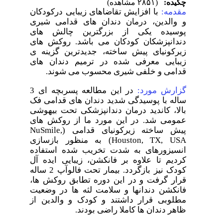
چکیده:
(۲۸۵۱ مشاهده)
مقدمه:
با افزایش تقاضاهای زیبایی درکودکان
و والدین، درمان دندان های قدامی شیری
پوسیده یکی از بزرگترین چالش های
دندانپزشکان کودکان می باشد. روکش های
زیرکونیای پیش ساخته، جدیدترین گزینه ی
زیبایی معرفی شده در ترمیم دندان های
قدامی و خلفی شیری محسوب می شوند.
گزارش مورد:
در این مطالعه پسربچه ای 3
ساله با پوسیدگی شدید دندان های قدامی فک
بالا، کاندید درمان دندانپزشکی تحت بیهوشی
عمومی شد. در این مورد ما از روکش های
پیش ساخته زیرکونیای قدامی (
NuSmile,
Houston, TX, USA
) به منظور بازسازی
انسیزورهای به شدت تخریب شده استفاده
کردیم تا علاوه بر فانکشن، زیبایی ایده آل
کودک نیز بازگردد. بیمار تحت فالوآپ 2 ساله
قرار گرفت و در این دوره تطابق روکش ها،
فانکشن دندانها و سلامت لثه ها در وضعیت
مطلوبی قرار داشتند و کودک و والدین از
ظاهر دندان ها کاملا راضی بودند.