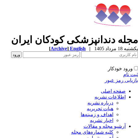
جله دندانپزشکی کودکان ایران
ه 18 مرداد 1405
|
English
]
Archive
[
ورود خودکار
ت نام
زیابی رمز عبور
صفحه اصلی
اطلاعات نشریه
درباره نشریه
هیات تحریریه
اهداف و زمینه‌ها
اخبار نشریه
آرشیو مجله و مقالات
کلیه شماره‌های مجله
آخرین شماره