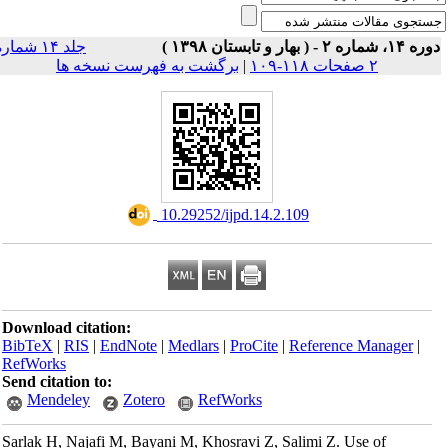
۱۴، شماره ۲ - ( بهار و تابستان ۱۳۹۸ )
جلد ۱۴ شماره
۲ صفحات ۱۱۸-۱۰۹
|
برگشت به فهرست نسخه ها
‎ 10.29252/ijpd.14.2.109
Download citation:
BibTeX
|
RIS
|
EndNote
|
Medlars
|
ProCite
|
Reference Manager
|
RefWorks
Send citation to:
Mendeley
Zotero
RefWorks
Sarlak H, Najafi M, Bayani M, Khosravi Z, Salimi Z. Use of