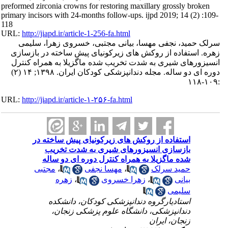
preformed zirconia crowns for restoring maxillary grossly broken
primary incisors with 24-months follow-ups. ijpd 2019; 14 (2) :109-
118
URL:
http://jiapd.ir/article-1-256-fa.html
سرلک حمید، نجفی مهسا، بیانی مجتبی، خسروی زهرا، سلیمی
زهره. استفاده از روکش های زیرکونیای پیش ساخته در بازسازی
انسیزورهای شیری به شدت تخریب شده ماگزیلا به همراه کنترل
دوره ای دو ساله. مجله دندانپزشکی کودکان ایران. ۱۳۹۸; ۱۴ (۲)
:۱۰۹-۱۱۸
URL:
http://jiapd.ir/article-۱-۲۵۶-fa.html
استفاده از روکش های زیرکونیای پیش ساخته در
بازسازی انسیزورهای شیری به شدت تخریب
شده ماگزیلا به همراه کنترل دوره ای دو ساله
حمید سرلک
،
مهسا نجفی
،
مجتبی
بیانی
،
زهرا خسروی
،
زهره
سلیمی
استادیارگروه دندانپزشکی کودکان، دانشکده
دندانپزشکی، دانشگاه علوم پزشکی زنجان،
زنجان، ایران