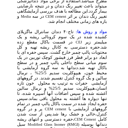
مطرح میباشد.استفاده از برخی مواد دندانپزشکی
میتواند باعث تغییر رنگ دندان و در نتیجه نارضایتی
بیمار گردد.این مطالعه با هدف بررسی آزمایشگاهی
تغییر رنگ دندان بر اثر
در سه
و
Media
CEM cement
بازه های زمانی مختلف انجام شد.
مواد و روش ها:
تاج۴۰ دندان سانترال ماگزیلای
کشیده شده در یک سوم کرونالی ریشه و یک
میلیمتر زیر
در قسمت باکال مقطع زده
CEJ
شد.حفره دسترسی به کانال ریشه تهیه و کل
محتویات پالپ چمبر خارج گشت. سپس حفره ای با
ابعاد دو برابر قطر فرز فیشور کوچک توربین در یک
سوم میانی سطح داخلی پالپ چمبر و در سطح
باکال تهیه شد.دندانها به سه گروه آزمایشی با
محیط خون، هیپوکلریت سدیم 25/5% ، نرمال
سالین و یک گروه کنترل تقسیم شدند. در گروههای
آزمایشی حفرات به ترتیب به محلول خون تازه
انسان،هیپوکلریت سدیم 25/5% و نرمال سالین
آغشته شده و سپس اضافات آنها آسپیره شده، تا
تنها دیواره ها آغشته به محلول باقی بماند.سپس
حفره ایجاد شده در سمت باکال پالپ چمبر در تمام
گروههای آزمایشی با
پر و در گروه
CEM cement
کنترل،خالی و خشک رها شد.پس از ست شدن
کامل
،حفره دسترسی و انتهای ریشه
CEM Cement
دندانها بوسیله
سیل
Modified Glass Inomer (RMGI)