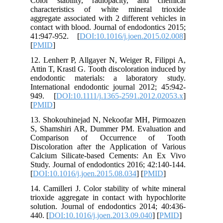
Color stability, radiopacity, and chemical
characteristics of white mineral trioxide
aggregate associated with 2 different vehicles in
contact with blood. Journal of endodontics 2015;
41:947-952. [
DOI:10.1016/j.joen.2015.02.008
]
[
PMID
]
12. Lenherr P, Allgayer N, Weiger R, Filippi A,
Attin T, Krastl G. Tooth discoloration induced by
endodontic materials: a laboratory study.
International endodontic journal 2012; 45:942-
949. [
DOI:10.1111/j.1365-2591.2012.02053.x
]
[
PMID
]
13. Shokouhinejad N, Nekoofar MH, Pirmoazen
S, Shamshiri AR, Dummer PM. Evaluation and
Comparison of Occurrence of Tooth
Discoloration after the Application of Various
Calcium Silicate-based Cements: An Ex Vivo
Study. Journal of endodontics 2016; 42:140-144.
[
DOI:10.1016/j.joen.2015.08.034
] [
PMID
]
14. Camilleri J. Color stability of white mineral
trioxide aggregate in contact with hypochlorite
solution. Journal of endodontics 2014; 40:436-
440. [
DOI:10.1016/j.joen.2013.09.040
] [
PMID
]