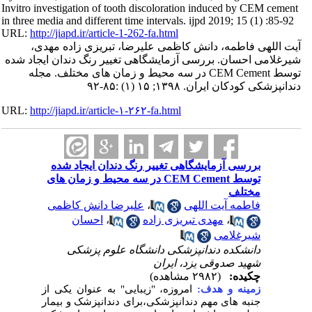
Invitro investigation of tooth discoloration induced by CEM cement
in three media and different time intervals. ijpd 2019; 15 (1) :85-92
URL:
http://jiapd.ir/article-1-262-fa.html
آیت اللهی فاطمه، دانش کاظمی علیرضا، تبریزی زاده مهدی،
شیرغلامی احسان. بررسی آزمایشگاهی تغییر رنگ دندان ایجاد شده
توسط CEM Cement در سه محیط و زمان های مختلف. مجله
دندانپزشکی کودکان ایران. ۱۳۹۸; ۱۵ (۱) :۸۵-۹۲
URL:
http://jiapd.ir/article-۱-۲۶۲-fa.html
بررسی آزمایشگاهی تغییر رنگ دندان ایجاد شده
توسط CEM Cement در سه محیط و زمان های
مختلف
علیرضا دانش کاظمی
،
فاطمه آیت اللهی
احسان
،
مهدی تبریزی زاده
،
شیرغلامی
دانشکده دندانپزشکی دانشگاه علوم پزشکی
شهید صدوقی یزد، ایران
چکیده:
(۲۹۸۲ مشاهده)
زمینه و هدف:
امروزه، "زیبایی" به عنوان یکی از
جنبه های مهم دندانپزشکی،برای دندانپزشک و بیمار