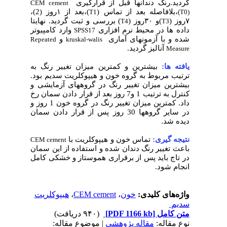
گردید.رنگ دندانها قبل از قرارگیری
CEM cement
،بلافاصله بعد از تماس (
)،بعد از ۱روز (2)،
T1
(T0)
۷روز (
)و ۳۰روز (
) بررسی و ثبت گردید. نهایتا
T4
T3
داده ها در محیط نرم افزاری
وارد کامپیوتر
SPSS17
شده و با آزمونهای آماری
و
Repeated
kruskal-walis
آنالیز گردید.
Measure
یافته ها:
بیشترین و کمترین میزان تغییر رنگ به
ترتیب مربوط به گروه خون و هیپوکلریت سدیم بود.
بیشترین میزان تغییر رنگ در گروههای آزمایشی و
کنترل به ترتیب 1 و7 روز بعد از قرار دادن سمان رخ
داد. کمترین میزان تغییر رنگ در گروه خون 1 روز و
در سایر گروهها 30 روز پس از قرار دادن سمان
دیده شد.
نتیجه گیری:
تماس خون و هیپوکلریت با
CEM cement
باعث تغییر رنگ دندان شده و استفاده از این سمان
در تاج باید پس از برقراری هموستاز و خشکی کامل
انجام شود.
هیپوکلریت
،
CEM cement
،
خون
واژه‌های کلیدی:
سدیم ​
(۹۴۰ دریافت)
[PDF 1166 kb]
متن کامل
نوع مقاله:
مقاله پژوهشي
| موضوع مقاله: