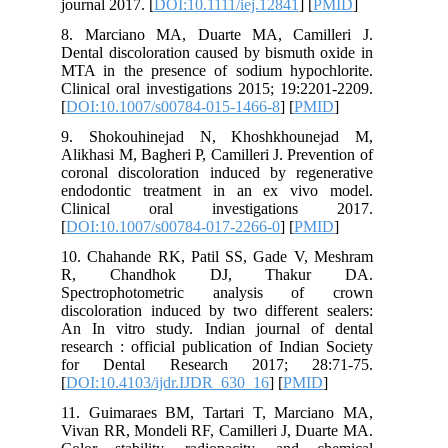
journal 2017. [
DOI:10.1111/iej.12841
] [
PMID
]
8. Marciano MA, Duarte MA, Camilleri J.
Dental discoloration caused by bismuth oxide in
MTA in the presence of sodium hypochlorite.
Clinical oral investigations 2015; 19:2201-2209.
[
DOI:10.1007/s00784-015-1466-8
] [
PMID
]
9. Shokouhinejad N, Khoshkhounejad M,
Alikhasi M, Bagheri P, Camilleri J. Prevention of
coronal discoloration induced by regenerative
endodontic treatment in an ex vivo model.
Clinical oral investigations 2017.
[
DOI:10.1007/s00784-017-2266-0
] [
PMID
]
10. Chahande RK, Patil SS, Gade V, Meshram
R, Chandhok DJ, Thakur DA.
Spectrophotometric analysis of crown
discoloration induced by two different sealers:
An In vitro study. Indian journal of dental
research : official publication of Indian Society
for Dental Research 2017; 28:71-75.
[
DOI:10.4103/ijdr.IJDR_630_16
] [
PMID
]
11. Guimaraes BM, Tartari T, Marciano MA,
Vivan RR, Mondeli RF, Camilleri J, Duarte MA.