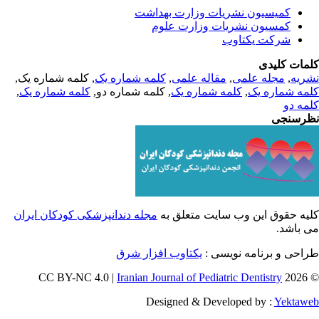
کمیسیون نشریات وزارت بهداشت
کمسیون نشریات وزارت علوم
شرکت یکتاوب
مات کلیدی
, کلمه شماره یک,
کلمه شماره یک
,
مقاله علمی
,
مجله علمی
,
ریه
,
کلمه شماره یک
, کلمه شماره دو,
کلمه شماره یک
,
مه شماره یک
مه دو
رسنجی
یه حقوق این وب سایت متعلق به
مجله دندانپزشکی کودکان ایران
ی باشد
طراحی و برنامه نویسی
یکتاوب افزار شرق
Iranian Journal of Pediatric Dentistry
© 202
Designed & Developed by :
Yektaw