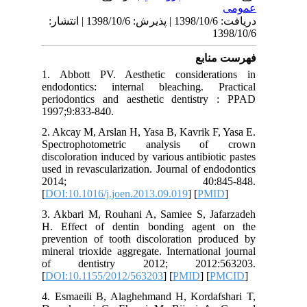
عمومى
دریافت: 1398/10/6 | پذیرش: 1398/10/6 | انتشار:
1398/10/6
فهرست منابع
1. Abbott PV. Aesthetic considerations in
endodontics: internal bleaching. Practical
periodontics and aesthetic dentistry : PPAD
1997;9:833-840.
2. Akcay M, Arslan H, Yasa B, Kavrik F, Yasa E.
Spectrophotometric analysis of crown
discoloration induced by various antibiotic pastes
used in revascularization. Journal of endodontics
2014; 40:845-848.
[
DOI:10.1016/j.joen.2013.09.019
] [
PMID
]
3. Akbari M, Rouhani A, Samiee S, Jafarzadeh
H. Effect of dentin bonding agent on the
prevention of tooth discoloration produced by
mineral trioxide aggregate. International journal
of dentistry 2012; 2012:563203.
[
DOI:10.1155/2012/563203
] [
PMID
] [
PMCID
]
4. Esmaeili B, Alaghehmand H, Kordafshari T,