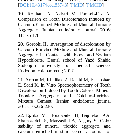
[
DOI:10.4317/jced.53743
] [
PMID
] [
PMCID
]
19. Rouhani A, Akbari M, Farhadi-Faz A.
Comparison of Tooth Discoloration Induced by
Calcium-Enriched Mixture and Mineral Trioxide
Aggregate. Iranian endodontic journal 2016;
11:175-178.
20. Goroohi H. investigation of discoloration by
Calcium Enriched Mixture and Mineral Trioxide
Aggregate in Contact with blood and Sodium
Hypochlorite. Dental school of Yazd Shahid
Sadoughi university of medical science,
Endodontic department; 2017.
21. Arman M, Khalilak Z, Rajabi M, Esnaashari
E, Saati K. In Vitro Spectrophotometry of Tooth
Discoloration Induced by Tooth-Colored Mineral
Trioxide Aggregate and Calcium-Enriched
Mixture Cement. Iranian endodontic journal
2015; 10:226-230.
22. Eghbal MJ, Torabzadeh H, Bagheban AA,
Shamszadeh S, Marvasti LA, Asgary S. Color
stability of mineral trioxide aggregate and
calcium enriched mixture cement. Journal of