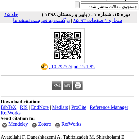
دوره ۱۵، شماره ۱ - ( پاییز و زمستان ۱۳۹۸ )
جلد ۱۵
برگشت به فهرست نسخه ها
|
شماره ۱ صفحات ۹۲-۸۵
‎ 10.29252/ijpd.15.1.85
Download citation:
BibTeX
|
RIS
|
EndNote
|
Medlars
|
ProCite
|
Reference Manager
|
RefWorks
Send citation to:
Mendeley
Zotero
RefWorks
Ayatollahi F, Daneshkazemi A, Tabrizizadeh M, Shirgholami E.