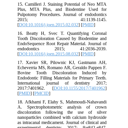
15. Camilleri J. Staining Potential of Neo MTA
Plus, MTA Plus, and Biodentine Used for
Pulpotomy Procedures. Journal of endodontics
2015; 41:1139-1145.
[
DOI:10.1016/j.joen.2015.02.032
] [
PMID
]
16. Beatty H, Svec T. Quantifying Coronal
Tooth Discoloration Caused by Biodentine and
EndoSequence Root Repair Material. Journal of
endodontics 2015; 41:2036-2039.
[
DOI:10.1016/j.joen.2015.08.032
] [
PMID
]
17. Xavier SR, Pilownic KJ, Gastmann AH,
Echeverria MS, Romano AR, Geraldo Pappen F.
Bovine Tooth Discoloration Induced by
Endodontic Filling Materials for Primary Teeth.
International journal of dentistry 2017;
2017:7401962. [
DOI:10.1155/2017/7401962
]
[
PMID
] [
PMCID
]
18. Afkhami F, Elahy S, Mahmoudi-Nahavandi
A. Spectrophotometric analysis of crown
discoloration following the use of silver
nanoparticles combined with calcium hydroxide
as intracanal medicament. Journal of clinical and
experimental dentistry 2017; 9:e842-e847.