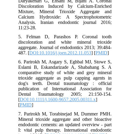
Daryakenari G, Ehsani M, Bijani A. Coronal
Discoloration Induced by Calcium-Enriched
Mixture, Mineral Trioxide Aggregate and
Calcium Hydroxide: A Spectrophotometric
Analysis. Iranian endodontic journal 2016;
11:23-28.
5. Felman D, Parashos P. Coronal tooth
discoloration and white mineral trioxide
aggregate. Journal of endodontics 2013; 39:484-
487. [
DOI:10.1016/j.joen.2012.11.053
] [
PMID
]
6. Parirokh M, Asgary S, Eghbal MJ, Stowe S,
Eslami B, Eskandarizade A, Shabahang S. A
comparative study of white and grey mineral
trioxide aggregate as pulp capping agents in
dog's teeth. Dental traumatology : official
publication of International Association for
Dental Traumatology 2005; 21:150-154.
[
DOI:10.1111/j.1600-9657.2005.00311.x
]
[
PMID
]
7. Parirokh M, Torabinejad M, Dummer PMH.
Mineral trioxide aggregate and other bioactive
endodontic cements: an updated overview - part
I: vital pulp therapy. International endodontic