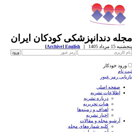
مجله دندانپزشکی کودکان ایران
پنجشنبه 15 مرداد 1405
|
English
]
Archive
[
ورود خودکار
ثبت نام
بازیابی رمز عبور
صفحه اصلی
اطلاعات نشریه
درباره نشریه
هیات تحریریه
اهداف و زمینه‌ها
اخبار نشریه
آرشیو مجله و مقالات
کلیه شماره‌های مجله
آخرین شماره