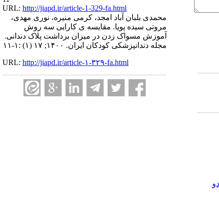
URL:
http://jiapd.ir/article-1-329-fa.html
محمدی بلبان آباد امجد، کرمی منیره، نوری مهدی،
مروتی سیده پویا. مقایسه ی کارایی سه روش
آموزش مسواک زدن در میزان برداشت پلاک دندانی.
مجله دندانپزشکی کودکان ایران. ۱۴۰۰; ۱۷ (۱) :۱-۱۱
URL:
http://jiapd.ir/article-۱-۳۲۹-fa.html
و