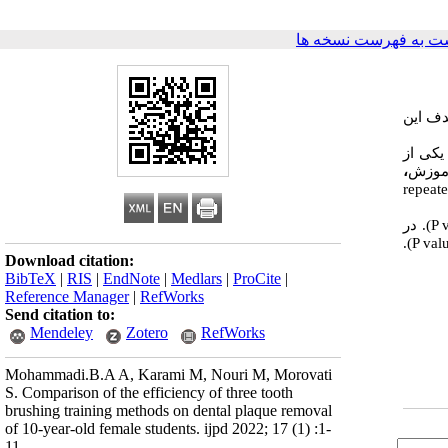
ت به فهرست نسخه ها
دف این
یکی از
آموزش
،
repeat
P 
). در
).
P val
Download citation:
BibTeX
|
RIS
|
EndNote
|
Medlars
|
ProCite
|
Reference Manager
|
RefWorks
Send citation to:
Mendeley
Zotero
RefWorks
Mohammadi.B.A A, Karami M, Nouri M, Morovati
S. Comparison of the efficiency of three tooth
brushing training methods on dental plaque removal
of 10-year-old female students. ijpd 2022; 17 (1) :1-
11