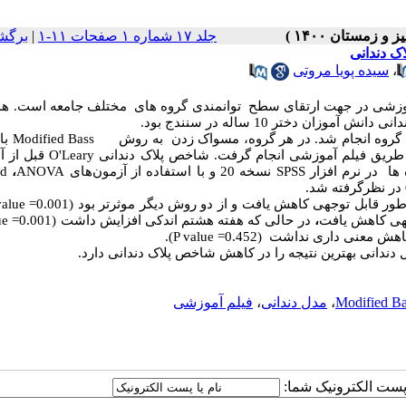
جلد ۱۷ شماره ۱ صفحات ۱۱-۱
|
برگش
ک دندانی
،
سیده پویا مروتی
 آموزشی در جهت ارتقای سطح توانمندی گروه های مختلف جامعه است. ه
دانی
دانش آموزان دختر 10 ساله در سنندج بود.
Modified Bass
با 
 طریق فیلم آموزشی انجام گرفت. شاخص پلاک دندانی
O'Leary
قبل از 
SPSS
نسخه 20 و با استفاده از آزمون‌های
ANOVA
،
ed
value =
جهی کاهش یافت
،
در حالی که هفته هشتم اندکی افزایش داشت (0.001
ue =
معنی داری نداشت (0.452=
P value
).
دندانی بهترین نتیجه را در کاهش شاخص پلاک دندانی دارد.
Modified Ba
،
مدل دندانی
،
فیلم آموزشی
ا پست الکترونیک شما: