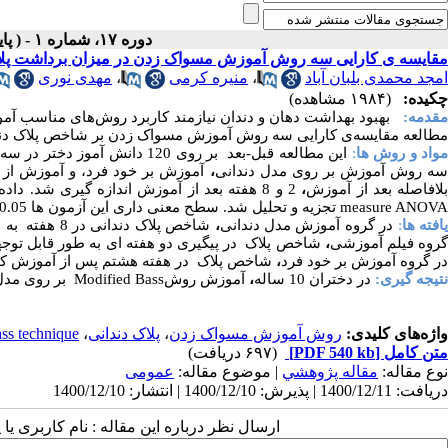
دوره ۱۷، شماره ۱ - ( پاییز و زمستان ۱۴۰۰ )
مقایسه ی کارایی سه روش آموزش مسواک زدن در میزان برداشت پلا
امجد محمدی بلبان آباد
،
منیره کرمی
،
مهدی نوری
چکیده:
(۱۹۸۴ مشاهده)
قدمه:
بهبود بهداشت دهان و دندان نیازمند کاربرد روش‌های مناسب
مطالعه
مقایسه‌ی کارایی سه روش آموزش مسواک زدن بر
شاخص پلاک دن
واد و روش ها
:
این مطالعه قبل-بعد بر روی 120 دانش آموز دختر در سه گروه انجام شد. در هر گروه، مسواک زدن به روش
ه روش آموزش بر روی مدل دندانی
،
آموزش بر خود فرد، و آموزش از
لافاصله بعد از آموزش
،
2 و 8 هفته بعد از آموزش اندازه گیری شد. داده ها در نرم افزار
measure ANOVA
تجزیه و تحلیل شد.
سطح معنی داری این آزمون ها 0.05 در نظرگرفته شد.
افته ها
:
در گروه آموزش مدل دندانی
،
شاخص پلاک دندانی در 8 هفته به طور قابل توجهی کاهش یافت و از دو روش دیگر موثرتر بود (0.001
گروه فیلم آموزشی
،
شاخص پلاک در پیگیری دو هفته ای به طور قابل تو
در گروه آموزش بر خود فرد
،
شاخص پلاک در هفته هشتم پس از آموزش کاهش 
نتیجه گیری:
در دختران 10 ساله
،
آموزش روش
Modified Bass
بر روی مدل 
واژه‌های کلیدی:
روش آموزش مسواک زدن
،
پلاک دندانی
،
ss technique
متن کامل
[PDF 540 kb]
(۶۹۷ دریافت)
نوع مقاله:
مقاله پژوهشي
| موضوع مقاله:
عمومى
دریافت: 1400/12/11 | پذیرش: 1400/12/10 | انتشار: 1400/12/10
ارسال نظر درباره این مقاله : نام کاربری ی