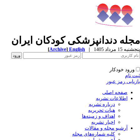
جله دندانپزشکی کودکان ایران
به 15 مرداد 1405
|
English
]
Archive
[
ورود خودکار
ت نام
زیابی رمز عبور
صفحه اصلی
اطلاعات نشریه
درباره نشریه
هیات تحریریه
اهداف و زمینه‌ها
اخبار نشریه
آرشیو مجله و مقالات
کلیه شماره‌های مجله
آخرین شماره