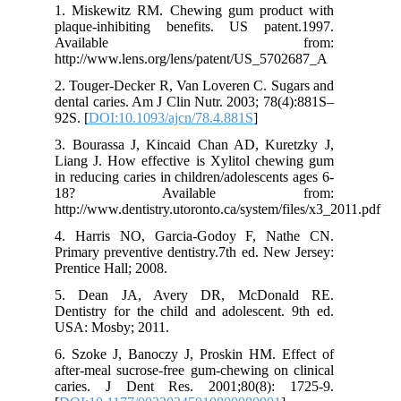
1. Miskewitz RM. Chewing gum product with
plaque-inhibiting benefits. US patent.1997.
Available from:
http://www.lens.org/lens/patent/US_5702687_A
2. Touger-Decker R, Van Loveren C. Sugars and
dental caries. Am J Clin Nutr. 2003; 78(4):881S–
92S. [
DOI:10.1093/ajcn/78.4.881S
]
3. Bourassa J, Kincaid Chan AD, Kuretzky J,
Liang J. How effective is Xylitol chewing gum
in reducing caries in children/adolescents ages 6-
18? Available from:
http://www.dentistry.utoronto.ca/system/files/x3_2011.pdf
4. Harris NO, Garcia-Godoy F, Nathe CN.
Primary preventive dentistry.7th ed. New Jersey:
Prentice Hall; 2008.
5. Dean JA, Avery DR, McDonald RE.
Dentistry for the child and adolescent. 9th ed.
USA: Mosby; 2011.
6. Szoke J, Banoczy J, Proskin HM. Effect of
after-meal sucrose-free gum-chewing on clinical
caries. J Dent Res. 2001;80(8): 1725-9.