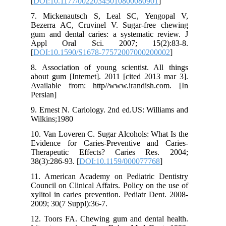
[
DOI:10.1177/00220345010800080901
]
7. Mickenautsch S, Leal SC, Yengopal V,
Bezerra AC, Cruvinel V. Sugar-free chewing
gum and dental caries: a systematic review. J
Appl Oral Sci. 2007; 15(2):83-8.
[
DOI:10.1590/S1678-77572007000200002
]
8. Association of young scientist. All things
about gum [Internet]. 2011 [cited 2013 mar 3].
Available from: http//www.irandish.com. [In
Persian]
9. Ernest N. Cariology. 2nd ed.US: Williams and
Wilkins;1980
10. Van Loveren C. Sugar Alcohols: What Is the
Evidence for Caries-Preventive and Caries-
Therapeutic Effects? Caries Res. 2004;
38(3):286-93. [
DOI:10.1159/000077768
]
11. American Academy on Pediatric Dentistry
Council on Clinical Affairs. Policy on the use of
xylitol in caries prevention. Pediatr Dent. 2008-
2009; 30(7 Suppl):36-7.
12. Toors FA. Chewing gum and dental health.