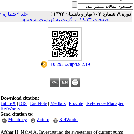
ره ۹، شماره ۲ - ( بهار و تابستان ۱۳۹۳ )
جلد ۹ شماره ۲
صفحات ۲۴-۱۹
|
برگشت به فهرست نسخه ها
‎ 10.29252/ijpd.9.2.19
Download citation:
BibTeX
|
RIS
|
EndNote
|
Medlars
|
ProCite
|
Reference Manager
|
RefWorks
Send citation to:
Mendeley
Zotero
RefWorks
Afshar H, Nahvi A. Investigating the sweeteners of current gums