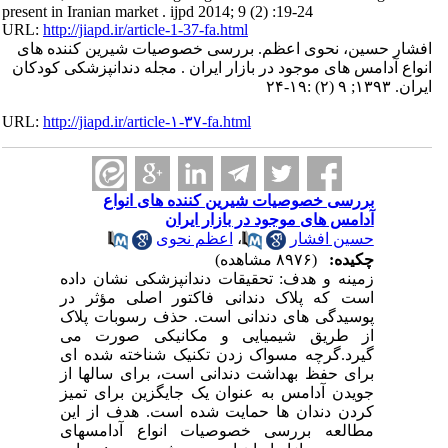
present in Iranian market . ijpd 2014; 9 (2) :19-24
URL:
http://jiapd.ir/article-1-37-fa.html
افشار حسین، نحوی اعظم. بررسی خصوصیات شیرین کننده های
انواع آدامس های موجود در بازار ایران . مجله دندانپزشکی کودکان
ایران. ۱۳۹۳; ۹ (۲) :۱۹-۲۴
URL:
http://jiapd.ir/article-۱-۳۷-fa.html
بررسی خصوصیات شیرین کننده های انواع
آدامس های موجود در بازار ایران
حسین افشار
،
اعظم نحوی
چکیده:
(۸۹۷۶ مشاهده)
زمینه و هدف: تحقیقات دندانپزشکی نشان داده
است که پلاک دندانی فاکتور اصلی مؤثر در
پوسیدگی های دندانی است. حذف رسوبات پلاک
از طریق شیمیایی و مکانیکی صورت می
گیرد.گرچه مسواک زدن تکنیک شناخته شده ای
برای حفظ بهداشت دندانی است، برای سالها از
جویدن آدامس به عنوان یک جایگزین برای تمیز
کردن دندان ها حمایت شده است. هدف از این
مطالعه بررسی خصوصیات انواع آدامسهای