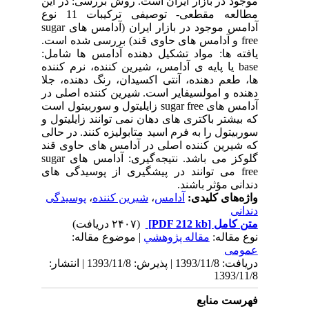
موجود در بازار ایران است. روش بررسی: در این
مطالعه مقطعی- توصیفی ترکیبات 11 نوع
آدامس موجود در بازار ایران (آدامس های sugar
free و آدامس های حاوی قند) بررسی شده است.
یافته ها: مواد تشکیل دهنده آدامس ها شامل:
base یا پایه ی آدامس، شیرین کننده، نرم کننده
ها، طعم دهنده، آنتی اکسیدان، رنگ دهنده، جلا
دهنده و امولسیفایر است. شیرین کننده اصلی در
آدامس های sugar free زایلیتول و سوربیتول است
که بیشتر باکتری های دهان نمی توانند زایلیتول و
سوربیتول را به فرم اسید متابولیزه کنند. در حالی
که شیرین کننده اصلی در آدامس های حاوی قند
گلوکز می باشد. نتیجه‌گیری: آدامس های sugar
free می توانند در پیشگیری از پوسیدگی های
دندانی مؤثر باشند.
واژه‌های کلیدی:
آدامس
،
شیرین کننده
،
پوسیدگی
دندانی
متن کامل
[PDF 212 kb]
(۲۴۰۷ دریافت)
نوع مقاله:
مقاله پژوهشي
| موضوع مقاله:
عمومى
دریافت: 1393/11/8 | پذیرش: 1393/11/8 | انتشار:
1393/11/8
فهرست منابع