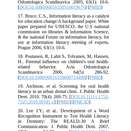
Odontologica Scandinavica .2005, 63(1): 10-6.
[
DOI:10.1080/00016350510019676
] [
PMID
]
17. Bruce, C.S., Information literacy as a catalyst
for education change:A background paper. White
paper prepared for UNESCO, the U.S national
commission on libraries & information Science,
& the national Forum on information literacy, for
use at information literacy meeting of experts,
Prague 2006, 63(1): 10-6.
18. Poutanen, R, Lahti S, Tolvanen, M, Hausen,
H.. Parental influence on children's oral health-
related behavior. Acta Odontologica
Scandinavica 2006, 64(5): 286-92.
[
DOI:10.1080/00016350600714498
] [
PMID
]
19. Atchison, et al. Screening for oral health
literacy in an urban dental clinic. J. Public Health
Dent. 2010. 70(4): 269-75. [
DOI:10.1111/j.1752-
7325.2010.00181.x
] [
PMID
] [
PMCID
]
20. Lee J.Y., et al.. Development of a Word
Recognition Instrument to Test Health Literacy
in Dentistry: The REALD-30 A Brief
Communication. J. Public Health Dent. 2007,