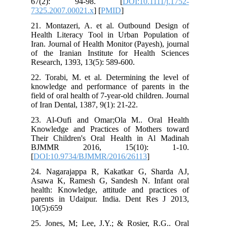
67(2): 94-98. [
DOI:10.1111/j.1752-
7325.2007.00021.x
] [
PMID
]
21. Montazeri, A. et al. Outbound Design of
Health Literacy Tool in Urban Population of
Iran. Journal of Health Monitor (Payesh), journal
of the Iranian Institute for Health Sciences
Research, 1393, 13(5): 589-600.
22. Torabi, M. et al. Determining the level of
knowledge and performance of parents in the
field of oral health of 7-year-old children. Journal
of Iran Dental, 1387, 9(1): 21-22.
23. Al-Oufi and Omar;Ola M.. Oral Health
Knowledge and Practices of Mothers toward
Their Children's Oral Health in Al Madinah
BJMMR 2016, 15(10): 1-10.
[
DOI:10.9734/BJMMR/2016/26113
]
24. Nagarajappa R, Kakatkar G, Sharda AJ,
Asawa K, Ramesh G, Sandesh N. Infant oral
health: Knowledge, attitude and practices of
parents in Udaipur. India. Dent Res J 2013,
10(5):659
25. Jones, M; Lee, J.Y.; & Rosier, R.G.. Oral