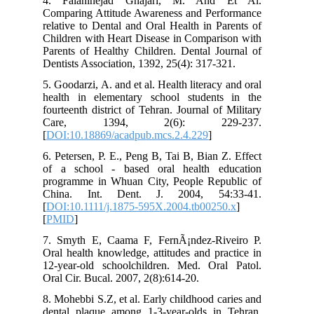
4. Falahinejad Ghajari, M. And Et Al.
Comparing Attitude Awareness and Performance
relative to Dental and Oral Health in Parents of
Children with Heart Disease in Comparison with
Parents of Healthy Children. Dental Journal of
Dentists Association, 1392, 25(4): 317-321.
5. Goodarzi, A. and et al. Health literacy and oral
health in elementary school students in the
fourteenth district of Tehran. Journal of Military
Care, 1394, 2(6): 229-237.
[
DOI:10.18869/acadpub.mcs.2.4.229
]
6. Petersen, P. E., Peng B, Tai B, Bian Z. Effect
of a school - based oral health education
programme in Whuan City, People Republic of
China. Int. Dent. J. 2004, 54:33-41.
[
DOI:10.1111/j.1875-595X.2004.tb00250.x
]
[
PMID
]
7. Smyth E, Caama F, FernÃ¡ndez-Riveiro P.
Oral health knowledge, attitudes and practice in
12-year-old schoolchildren. Med. Oral Patol.
Oral Cir. Bucal. 2007, 2(8):614-20.
8. Mohebbi S.Z, et al. Early childhood caries and
dental plaque among 1-3-year-olds in Tehran,