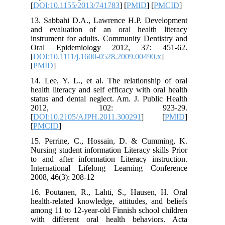
[
DOI:10.1155/2013/741783
] [
PMID
] [
PMCID
]
13. Sabbahi D.A., Lawrence H.P. Development
and evaluation of an oral health literacy
instrument for adults. Community Dentistry and
Oral Epidemiology 2012, 37: 451-62.
[
DOI:10.1111/j.1600-0528.2009.00490.x
]
[
PMID
]
14. Lee, Y. L., et al. The relationship of oral
health literacy and self efficacy with oral health
status and dental neglect. Am. J. Public Health
2012, 102: 923-29.
[
DOI:10.2105/AJPH.2011.300291
] [
PMID
]
[
PMCID
]
15. Perrine, C., Hossain, D. & Cumming, K.
Nursing student information Literacy skills Prior
to and after information Literacy instruction.
International Lifelong Learning Conference
2008, 46(3): 208-12
16. Poutanen, R., Lahti, S., Hausen, H. Oral
health-related knowledge, attitudes, and beliefs
among 11 to 12-year-old Finnish school children
with different oral health behaviors. Acta