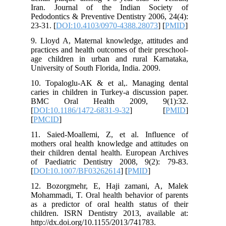
Iran. Journal of the Indian Society of
Pedodontics & Preventive Dentistry 2006, 24(4):
23-31. [
DOI:10.4103/0970-4388.28073
] [
PMID
]
9. Lloyd A, Maternal knowledge, attitudes and
practices and health outcomes of their preschool-
age children in urban and rural Karnataka,
University of South Florida, India. 2009.
10. Topaloglu-AK & et al,. Managing dental
caries in children in Turkey-a discussion paper.
BMC Oral Health 2009, 9(1):32.
[
DOI:10.1186/1472-6831-9-32
] [
PMID
]
[
PMCID
]
11. Saied-Moallemi, Z, et al. Influence of
mothers oral health knowledge and attitudes on
their children dental health. European Archives
of Paediatric Dentistry 2008, 9(2): 79-83.
[
DOI:10.1007/BF03262614
] [
PMID
]
12. Bozorgmehr, E, Haji zamani, A, Malek
Mohammadi, T. Oral health behavior of parents
as a predictor of oral health status of their
children. ISRN Dentistry 2013, available at:
http://dx.doi.org/10.1155/2013/741783.