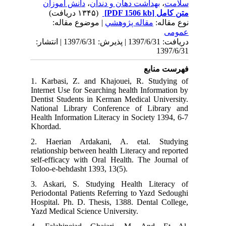
دانش آموزان
،
بهداشت دهان و دندان
،
سلامت
(۱۳۴۵ دریافت)
[PDF 1506 kb]
متن کامل
نوع مقاله:
مقاله پژوهشي
| موضوع مقاله:
عمومى
دریافت: 1397/6/31 | پذیرش: 1397/6/31 | انتشار:
1397/6/31
فهرست منابع
1. Karbasi, Z. and Khajouei, R. Studying of
Internet Use for Searching health Information by
Dentist Students in Kerman Medical University.
National Library Conference of Library and
Health Information Literacy in Society 1394, 6-7
Khordad.
2. Haerian Ardakani, A. etal. Studying
relationship between health Literacy and reported
self-efficacy with Oral Health. The Journal of
Toloo-e-behdasht 1393, 13(5).
3. Askari, S. Studying Health Literacy of
Periodontal Patients Referring to Yazd Sedoughi
Hospital. Ph. D. Thesis, 1388. Dental College,
Yazd Medical Science University.