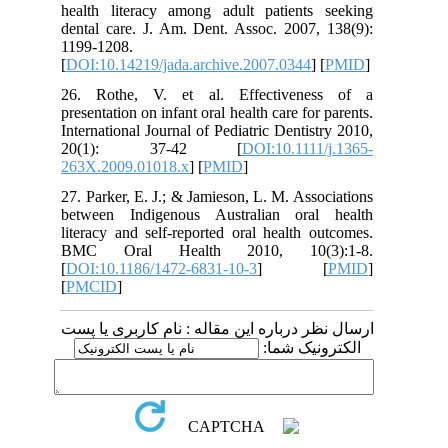
health literacy among adult patients seeking
dental care. J. Am. Dent. Assoc. 2007, 138(9):
1199-1208.
[
DOI:10.14219/jada.archive.2007.0344
] [
PMID
]
26. Rothe, V. et al. Effectiveness of a
presentation on infant oral health care for parents.
International Journal of Pediatric Dentistry 2010,
20(1): 37-42 [
DOI:10.1111/j.1365-
263X.2009.01018.x
] [
PMID
]
27. Parker, E. J.; & Jamieson, L. M. Associations
between Indigenous Australian oral health
literacy and self-reported oral health outcomes.
BMC Oral Health 2010, 10(3):1-8.
[
DOI:10.1186/1472-6831-10-3
] [
PMID
]
[
PMCID
]
ارسال نظر درباره این مقاله : نام کاربری یا پست
الکترونیک شما: