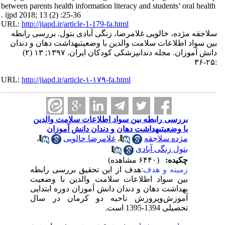
between parents health information literacy and students’ oral health
. ijpd 2018; 13 (2) :25-36
URL:
http://jiapd.ir/article-1-179-fa.html
سلاجقه مژده، خالویی غلامرضا، زنگی آبادی بتول. بررسی رابطه
بین سواد اطلاعات سلامت والدین با وضعیتبهداشت دهان و دندان
دانش آموزان. مجله دندانپزشکی کودکان ایران. ۱۳۹۷; ۱۳ (۲)
:۲۵-۳۶
URL:
http://jiapd.ir/article-۱-۱۷۹-fa.html
بررسی رابطه بین سواد اطلاعات سلامت والدین
با وضعیتبهداشت دهان و دندان دانش آموزان
،
غلامرضا خالویی
،
مژده سلاجقه
بتول زنگی آبادی
چکیده:
(۶۴۴۰ مشاهده)
زمینه و هدف:
هدف از این تحقیق بررسی رابطه
بین سواد اطلاعات سلامت والدین با وضعیت
بهداشت دهان و دندان دانش آموزان دوره ابتدایی
آموزش‌وپرورش ناحیه دو کرمان در سال
تحصیلی 1394-1395 است.