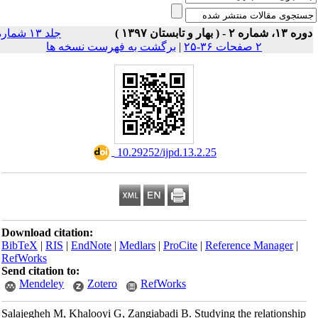
ه ۱۳، شماره ۲ - ( بهار و تابستان ۱۳۹۷
جلد ۱۳ شماره
برگشت به فهرست نسخه ها
|
۲ صفحات ۳۶-۲۵
‎ 10.29252/ijpd.13.2.25
Download citation:
BibTeX
|
RIS
|
EndNote
|
Medlars
|
ProCite
|
Reference Manager
|
RefWorks
Send citation to:
Mendeley
Zotero
RefWorks
Salajegheh M, Khalooyi G, Zangiabadi B. Studying the relationship