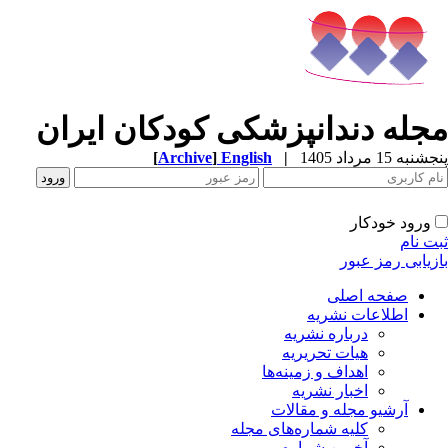
جله دندانپزشکی کودکان ایران
[
Archive
]
English
|
به 15 مرداد 1405
ورود خودکار
ت نام
زیابی رمز عبور
صفحه اصلی
اطلاعات نشریه
درباره نشریه
هیات تحریریه
اهداف و زمینه‌ها
اخبار نشریه
آرشیو مجله و مقالات
کلیه شماره‌های مجله
آخرین شماره