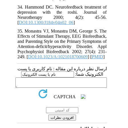
34. Hammond DC. Neurofeedback treatment of
depression with the roshi. Journal of
Neurotherapy 2000; 4(2): 45-56.
[
DOI:10.1300/J184v04n02_06
]
35. Monastra VJ, Monastra DM, George S. The
Effects of Stimulant Therapy, EEG Biofeedback,
and Parenting Style on the Primary Symptoms of
Attention-deficit/hyperactivity Disorder. Appl
Psychophysiol Biofeedback 2002; 27(4): 231-
249. [
DOI:10.1023/A:1021018700609
] [
PMID
]
ارسال نظر درباره این مقاله : نام کاربری یا پست
الکترونیک شما: