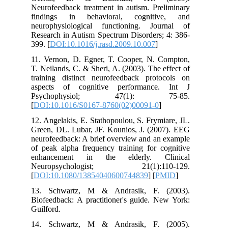
Neurofeedback treatment in autism. Preliminary
findings in behavioral, cognitive, and
neurophysiological functioning. Journal of
Research in Autism Spectrum Disorders; 4: 386-
399. [
DOI:10.1016/j.rasd.2009.10.007
]
11. Vernon, D. Egner, T. Cooper, N. Compton,
T. Neilands, C. & Sheri, A. (2003). The effect of
training distinct neurofeedback protocols on
aspects of cognitive performance. Int J
Psychophysiol; 47(1): 75-85.
[
DOI:10.1016/S0167-8760(02)00091-0
]
12. Angelakis, E. Stathopoulou, S. Frymiare, JL.
Green, DL. Lubar, JF. Kounios, J. (2007). EEG
neurofeedback: A brief overview and an example
of peak alpha frequency training for cognitive
enhancement in the elderly. Clinical
Neuropsychologist; 21(1):110-129.
[
DOI:10.1080/13854040600744839
] [
PMID
]
13. Schwartz, M & Andrasik, F. (2003).
Biofeedback: A practitioner's guide. New York:
Guilford.
14. Schwartz, M & Andrasik, F. (2005).