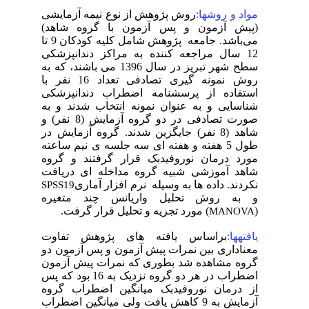
مواد و روشها:
روش پژوهش از نوع نیمه آزمایشی
(پیش آزمون و پس آزمون با گروه شاهد)
می‌باشد. جامعه پژوهش شامل کلیه کودکان 9 تا
12 سال مراجعه کننده به مراکز دندانپزشکی
سطح شهر تبریز در سال 1396 می باشند، که به
روش نمونه گیری تصادفی تعداد 16 نفر با
استفاده از پرسشنامه اضطراب دندانپزشکی
شناسایی و به عنوان نمونه انتخاب شدند و به
صورت تصادفی در دو گروه آزمایش (8 نفر) و
شاهد (8 نفر) جایگزین شدند. گروه آزمایش در
طول 5 هفته و هفته ای سه جلسه ی نیم ساعته
مورد درمان نوروفیدبک قرار گرفتند و گروه
شاهد آموزشی شبیه گروه مداخله ای دریافت
نکردند. داده ها به وسیله نرم افزار آماری
SPSS19
و به روش تحلیل واریانس چند متغیره
) مورد تجزیه و تحلیل قرار گرفت.
(
MANOVA
یافتهها:
براساس یافته های پژوهش تفاوت
معناداری بین نمرات پیش آزمون و پس آزمون دو
گروه مشاهده شد بطوری که نمرات پیش آزمون
اضطراب در هر دو گروه نزدیک به 16 بود که پس
از درمان نوروفیدبک میانگین اضطراب گروه
آزمایش به 9 کاهش یافت ولی میانگین اضطراب