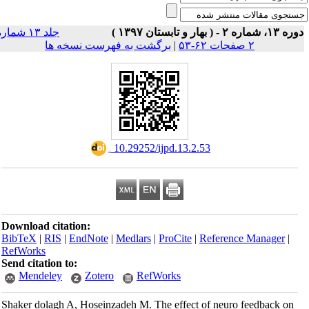
ه ۱۳، شماره ۲ - ( بهار و تابستان ۱۳۹۷
جلد ۱۳ شماره
برگشت به فهرست نسخه ها
|
۲ صفحات ۶۲-۵۳
‎ 10.29252/ijpd.13.2.53
Download citation:
BibTeX
|
RIS
|
EndNote
|
Medlars
|
ProCite
|
Reference Manager
|
RefWorks
Send citation to:
Mendeley
Zotero
RefWorks
Shaker dolagh A, Hoseinzadeh M. The effect of neuro feedback on