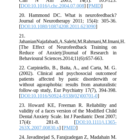
Clin N Am 2005; 14(1): 105-123.
[
DOI:10.1016/j.chc.2004.07.008
] [
PMID
]
20. Hammond DC. What is neurofeedback?
Journal of Neurotherapy 2011; 15(4): 305-36.
[
DOI:10.1080/10874208.2011.623090
]
21.
JahanianNajafabadi,A.Salehi,M.Rahmani,M.Imani,H.
[The Effect of Neurofeedback Training on
Reduce of Anxiety]Journal of Research in
Behavioural Sciences.2014;11(6):657-663.
22. Carpiniello, B., Baita, A., and Carta, M. G.
(2002). Clinical and psychosocial outcomeof
patients affected by panic disorderwith or
without agoraphobia: results from anaturalistic
follow-up study, Eur Psychiatry 17(7), 394-398.
[
DOI:10.1016/S0924-9338(02)00701-0
]
23. Howard KE, Freeman R. Reliability and
validity of a faces version of the Modified Child
Dental Anxiety Scale. Int J Paediatric Dent 2007;
17(4): 281-8. [
DOI:10.1111/j.1365-
263X.2007.00830.x
] [
PMID
]
24. Javadinejad S, Farajzadegan Z, Madahain M.