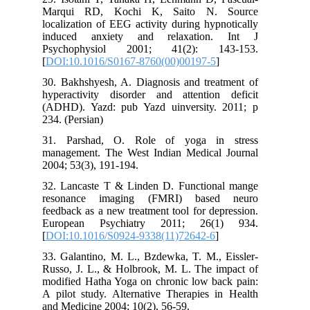
Marqui RD, Kochi K, Saito N. Source
localization of EEG activity during hypnotically
induced anxiety and relaxation. Int J
Psychophysiol 2001; 41(2): 143-153.
[
DOI:10.1016/S0167-8760(00)00197-5
]
30. Bakhshyesh, A. Diagnosis and treatment of
hyperactivity disorder and attention deficit
(ADHD). Yazd: pub Yazd uinversity. 2011; p
234. (Persian)
31. Parshad, O. Role of yoga in stress
management. The West Indian Medical Journal
2004; 53(3), 191-194.
32. Lancaste T & Linden D. Functional mange
resonance imaging (FMRI) based neuro
feedback as a new treatment tool for depression.
European Psychiatry 2011; 26(1) 934.
[
DOI:10.1016/S0924-9338(11)72642-6
]
33. Galantino, M. L., Bzdewka, T. M., Eissler-
Russo, J. L., & Holbrook, M. L. The impact of
modified Hatha Yoga on chronic low back pain:
A pilot study. Alternative Therapies in Health
and Medicine 2004; 10(2), 56-59.