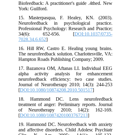
Biofeedback: A practitioner's guide .4thed. New
York: Guilford.
15. Masterpasqua, F. Healey, KN. (2003).
Neurofeedback in psychological practice.
Professional Psychology: Research and Practice;
34(6): 652-656. [
DOI:10.1037/0735-
7028.34.6.652
]
16. Hill RW, Castro E. Healing young brains.
The neurofeedback solution. Charlottesville, VA:
Hampton Roads Publishing Company; 2009.
17. Bazanova OM, Aftanas LI. Individual EEG
alpha activity analysis for enhancement
neurofeedback efficiency: two case studies.
Journal of Neurotherapy 2010; 14(3): 244-253
[
DOI:10.1080/10874208.2010.501517
]
18. Hammond DC. Lens neurofeedback
treatment of anger: Preliminary reports. Journal
of Neurotherapy 2010; 14(2): 162-169.
[
DOI:10.1080/10874201003767213
]
19. Hammond DC. Neurofeedback with anxiety
and affective disorders. Child Adolesc Psychiatr