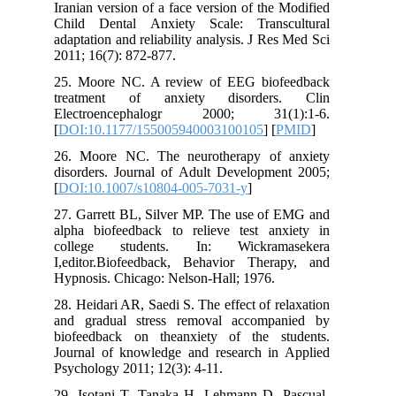
Iranian version of a face version of the Modified
Child Dental Anxiety Scale: Transcultural
adaptation and reliability analysis. J Res Med Sci
2011; 16(7): 872-877.
25. Moore NC. A review of EEG biofeedback
treatment of anxiety disorders. Clin
Electroencephalogr 2000; 31(1):1-6.
[
DOI:10.1177/155005940003100105
] [
PMID
]
26. Moore NC. The neurotherapy of anxiety
disorders. Journal of Adult Development 2005;
[
DOI:10.1007/s10804-005-7031-y
]
27. Garrett BL, Silver MP. The use of EMG and
alpha biofeedback to relieve test anxiety in
college students. In: Wickramasekera
I,editor.Biofeedback, Behavior Therapy, and
Hypnosis. Chicago: Nelson-Hall; 1976.
28. Heidari AR, Saedi S. The effect of relaxation
and gradual stress removal accompanied by
biofeedback on theanxiety of the students.
Journal of knowledge and research in Applied
Psychology 2011; 12(3): 4-11.
29. Isotani T, Tanaka H, Lehmann D, Pascual-