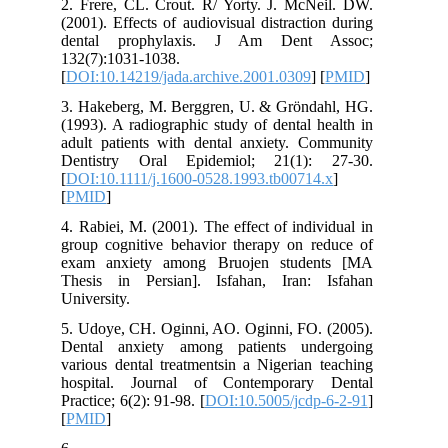
2. Frere, CL. Crout. R/ Yorty. J. McNeil. DW.
(2001). Effects of audiovisual distraction during
dental prophylaxis. J Am Dent Assoc;
132(7):1031-1038.
[
DOI:10.14219/jada.archive.2001.0309
] [
PMID
]
3. Hakeberg, M. Berggren, U. & Gröndahl, HG.
(1993). A radiographic study of dental health in
adult patients with dental anxiety. Community
Dentistry Oral Epidemiol; 21(1): 27-30.
[
DOI:10.1111/j.1600-0528.1993.tb00714.x
]
[
PMID
]
4. Rabiei, M. (2001). The effect of individual in
group cognitive behavior therapy on reduce of
exam anxiety among Bruojen students [MA
Thesis in Persian]. Isfahan, Iran: Isfahan
University.
5. Udoye, CH. Oginni, AO. Oginni, FO. (2005).
Dental anxiety among patients undergoing
various dental treatmentsin a Nigerian teaching
hospital. Journal of Contemporary Dental
Practice; 6(2): 91-98. [
DOI:10.5005/jcdp-6-2-91
]
[
PMID
]