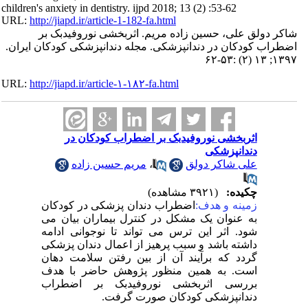
children's anxiety in dentistry. ijpd 2018; 13 (2) :53-62
URL:
http://jiapd.ir/article-1-182-fa.html
شاکر دولق علی، حسین زاده مریم. اثربخشی نوروفیدبک بر
اضطراب کودکان در دندانپزشکی. مجله دندانپزشکی کودکان ایران.
۱۳۹۷; ۱۳ (۲) :۵۳-۶۲
URL:
http://jiapd.ir/article-۱-۱۸۲-fa.html
اثربخشی نوروفیدبک بر اضطراب کودکان در
دندانپزشکی
مریم حسین زاده
،
علی شاکر دولق
چکیده:
(۳۹۲۱ مشاهده)
زمینه و هدف:
اضطراب دندان پزشکی در کودکان
به عنوان یک مشکل در کنترل بیماران بیان می
شود. اثر این ترس می تواند تا نوجوانی ادامه
داشته باشد و سبب پرهیز از اعمال دندان پزشکی
گردد که برآیند آن از بین رفتن سلامت دهان
است. به همین منظور پژوهش حاضر با هدف
بررسی اثربخشی نوروفیدبک بر اضطراب
دندانپزشکی کودکان صورت گرفت.