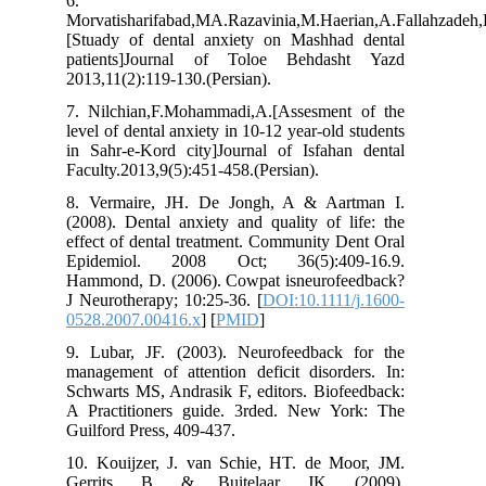
6.
Morvatisharifabad,MA.Razavinia,M.Haerian,A.Fallahzade
[Stuady of dental anxiety on Mashhad dental
patients]Journal of Toloe Behdasht Yazd
2013,11(2):119-130.(Persian).
7. Nilchian,F.Mohammadi,A.[Assesment of the
level of dental anxiety in 10-12 year-old students
in Sahr-e-Kord city]Journal of Isfahan dental
Faculty.2013,9(5):451-458.(Persian).
8. Vermaire, JH. De Jongh, A & Aartman I.
(2008). Dental anxiety and quality of life: the
effect of dental treatment. Community Dent Oral
Epidemiol. 2008 Oct; 36(5):409-16.9.
Hammond, D. (2006). Cowpat isneurofeedback?
J Neurotherapy; 10:25-36. [
DOI:10.1111/j.1600-
0528.2007.00416.x
] [
PMID
]
9. Lubar, JF. (2003). Neurofeedback for the
management of attention deficit disorders. In:
Schwarts MS, Andrasik F, editors. Biofeedback:
A Practitioners guide. 3rded. New York: The
Guilford Press, 409-437.
10. Kouijzer, J. van Schie, HT. de Moor, JM.
Gerrits, B. & Buitelaar, JK. (2009).