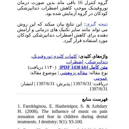
گروه کنترل 16 باقی ماند بدین صورت درمان
نوروفیدبک موجب کاهش اضطراب دندانپزشکی
کودکان در گروه آزمایش شده بود.
نتیجه گیری:
: این نتایج بیان میکند که این روش
می تواند مانند سایر تکنیک های درمانی و آرامش
دهنده برای کاهش اضطراب دندانپزشکی کودکان
مورد استفاده قرار گیرد.
،
کلمات کلیدی:نوروفیدبک
واژه‌های کلیدی:
اضطراب
،
دندانپزشکی
(۱۱۴۰ دریافت)
[PDF 1438 kb]
متن کامل
نوع مقاله:
مقاله پژوهشي
| موضوع مقاله:
عمومى
دریافت: 1397/6/31 | پذیرش: 1397/6/31 | انتشار:
1397/6/31
فهرست منابع
1. Farokhgisou, E. Hashemipor, S. & Azhdary
H. (2008). The influence of music on pain
sensation and fear in children during dental
treatments. J dentistry; 9(1): 93-100.