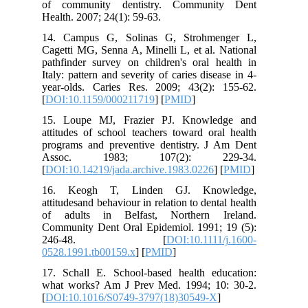
of community dentistry. Community Dent
Health. 2007; 24(1): 59-63.
14. Campus G, Solinas G, Strohmenger L,
Cagetti MG, Senna A, Minelli L, et al. National
pathfinder survey on children's oral health in
Italy: pattern and severity of caries disease in 4-
year-olds. Caries Res. 2009; 43(2): 155-62.
[
DOI:10.1159/000211719
] [
PMID
]
15. Loupe MJ, Frazier PJ. Knowledge and
attitudes of school teachers toward oral health
programs and preventive dentistry. J Am Dent
Assoc. 1983; 107(2): 229-34.
[
DOI:10.14219/jada.archive.1983.0226
] [
PMID
]
16. Keogh T, Linden GJ. Knowledge,
attitudesand behaviour in relation to dental health
of adults in Belfast, Northern Ireland.
Community Dent Oral Epidemiol. 1991; 19 (5):
246-48. [
DOI:10.1111/j.1600-
0528.1991.tb00159.x
] [
PMID
]
17. Schall E. School-based health education:
what works? Am J Prev Med. 1994; 10: 30-2.
[
DOI:10.1016/S0749-3797(18)30549-X
]