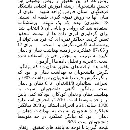
روش ها: در این تحقیق از روش توصیفی این
تحقیق دانشجویان رشته آموزش ابتدایی دانشگاه
فرهنگیان استان فارس (واحد شهید نفری از
میان آنها به روش نمونه گیری طبقه ای نسبتی
78 مطهری) بوده، که یک نمونه پرسشنامه
استفاده شد که روایی و پایایی آن 3 انتخاب شد.
برای گردآوری آوری داده ها از توسط محقق
تعیین گردید. حداکثر نمره ای که فرد می تواند از
پرسشنامه آگاهی، نگرش و است. برای 17
و 05 ،87 عملکرد در زمینه بهداشت دهان و دندان
بگیرد به ترتیب و مجذور خی دو استفاده شده
است . t تجزیه و تحلیل داده ها از آزمون
یافته ها: :یافته های تحقیق نشان داد که میانگین
نگرش دانشجویان به بهداشت دهان و بود که
بیانگر نگرش خوب دانشجویان به بهداشت 0/03 با
انحراف استاندارد 81/8دندان تا 6 دهان و دندان
است. میانگین آگاهی دانشجویان نسبت به
بهداشت دهان و دندان کودکان بود که کمی پایین
تر از حد متوسط است. 22/10 با انحراف استاندارد
13/28 ساله، 21 با انحراف استاندارد 20/8 میانگین
عملکرد دانشجویان نسبت به بهداشت دهان و
دندان بود که بیانگر عملکرد در حد متوسط
دانشجویان است. 8/38
نتیجه گیری: با توجه به یافته های تحقیق، ارتقای