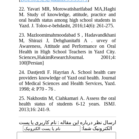
22. Yavari MR, Morowatisharifabad MA,Haghi
M. Study of knowledge, attitude, practice and
oral health status among high school students in
Yazd. J. Toloo-e-behdasht, 2016;14(6): 261-275.
23. Mazloomimahmoodabad S , Hadavandkhani
M, Shirazi J, Dehghanitafti A . urvey of
Awareness, Attitude and Performance on Oral
Health in High School Teachers in Yazd City.
Sciences,HakimResearchJournal. 2001;4:
100[Persian]
24. Dastjerdi F. Hayrian A. School health care
providers knowledge of Yazd oral health. Journal
of Medical Sciences and Health Services, Yazd.
1998; 4: P70 - 76 .
25. Nakhostin M, Ciahkamari A. Assess the oral
health status of students 6-12 years. ISMJ.
2013;16: 241-9.
ارسال نظر درباره این مقاله : نام کاربری یا پست
الکترونیک شما: