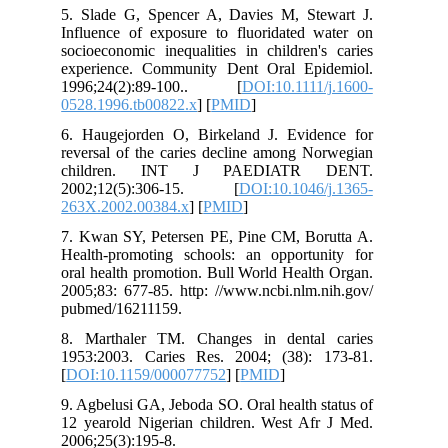
5. Slade G, Spencer A, Davies M, Stewart J.
Influence of exposure to fluoridated water on
socioeconomic inequalities in children's caries
experience. Community Dent Oral Epidemiol.
1996;24(2):89-100.. [
DOI:10.1111/j.1600-
0528.1996.tb00822.x
] [
PMID
]
6. Haugejorden O, Birkeland J. Evidence for
reversal of the caries decline among Norwegian
children. INT J PAEDIATR DENT.
2002;12(5):306-15. [
DOI:10.1046/j.1365-
263X.2002.00384.x
] [
PMID
]
7. Kwan SY, Petersen PE, Pine CM, Borutta A.
Health-promoting schools: an opportunity for
oral health promotion. Bull World Health Organ.
2005;83: 677-85. http: //www.ncbi.nlm.nih.gov/
pubmed/16211159.
8. Marthaler TM. Changes in dental caries
1953:2003. Caries Res. 2004; (38): 173-81.
[
DOI:10.1159/000077752
] [
PMID
]
9. Agbelusi GA, Jeboda SO. Oral health status of
12 yearold Nigerian children. West Afr J Med.
2006;25(3):195-8.