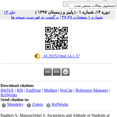
دوره ۱۴، شماره ۱ - ( پاییز و زمستان ۱۳۹۷ )
جلد ۱۴
برگشت به فهرست نسخه ها
|
شماره ۱ صفحات ۴۸-۳۷
‎ 10.29252/ijpd.14.1.37
Download citation:
BibTeX
|
RIS
|
EndNote
|
Medlars
|
ProCite
|
Reference Manager
|
RefWorks
Send citation to:
Mendeley
Zotero
RefWorks
Bagheri A, Manouchehri S. Awareness and Attitude of Students at