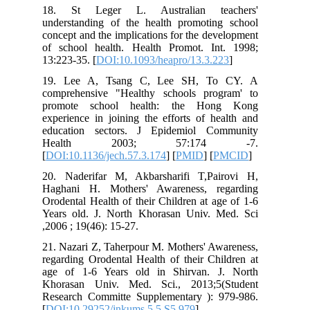
18. St Leger L. Australian teachers'
understanding of the health promoting school
concept and the implications for the development
of school health. Health Promot. Int. 1998;
13:223-35. [
DOI:10.1093/heapro/13.3.223
]
19. Lee A, Tsang C, Lee SH, To CY. A
comprehensive "Healthy schools program' to
promote school health: the Hong Kong
experience in joining the efforts of health and
education sectors. J Epidemiol Community
Health 2003; 57:174 -7.
[
DOI:10.1136/jech.57.3.174
] [
PMID
] [
PMCID
]
20. Naderifar M, Akbarsharifi T,Pairovi H,
Haghani H. Mothers' Awareness, regarding
Orodental Health of their Children at age of 1-6
Years old. J. North Khorasan Univ. Med. Sci
,2006 ; 19(46): 15-27.
21. Nazari Z, Taherpour M. Mothers' Awareness,
regarding Orodental Health of their Children at
age of 1-6 Years old in Shirvan. J. North
Khorasan Univ. Med. Sci., 2013;5(Student
Research Committe Supplementary ): 979-986.
[
DOI:10.29252/jnkums.5.5.S5.979
]