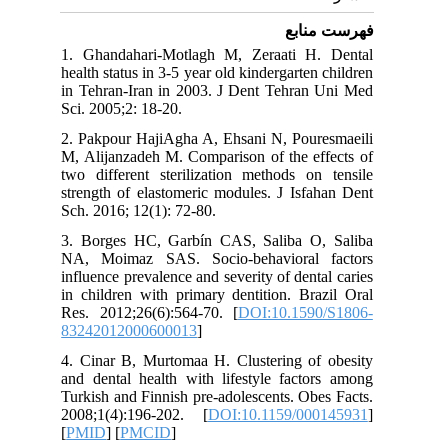
فهرست منابع
1. Ghandahari-Motlagh M, Zeraati H. Dental
health status in 3-5 year old kindergarten children
in Tehran-Iran in 2003. J Dent Tehran Uni Med
Sci. 2005;2: 18-20.
2. Pakpour HajiAgha A, Ehsani N, Pouresmaeili
M, Alijanzadeh M. Comparison of the effects of
two different sterilization methods on tensile
strength of elastomeric modules. J Isfahan Dent
Sch. 2016; 12(1): 72-80.
3. Borges HC, Garbín CAS, Saliba O, Saliba
NA, Moimaz SAS. Socio-behavioral factors
influence prevalence and severity of dental caries
in children with primary dentition. Brazil Oral
Res. 2012;26(6):564-70. [
DOI:10.1590/S1806-
83242012000600013
]
4. Cinar B, Murtomaa H. Clustering of obesity
and dental health with lifestyle factors among
Turkish and Finnish pre-adolescents. Obes Facts.
2008;1(4):196-202. [
DOI:10.1159/000145931
]
[
PMID
] [
PMCID
]