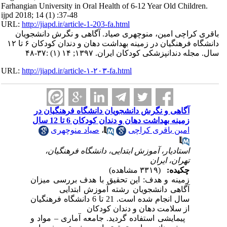
Farhangian University in Oral Health of 6-12 Year Old Children.
ijpd 2018; 14 (1) :37-48
URL:
http://jiapd.ir/article-1-203-fa.html
باقری کراچی امین، منوچهری صیاد. آگاهی و نگرش دانشجویان
دانشگاه فرهنگیان در زمینه بهداشت دهان و دندان کودکان ۶ تا ۱۲
سال. مجله دندانپزشکی کودکان ایران. ۱۳۹۷; ۱۴ (۱) :۳۷-۴۸
URL:
http://jiapd.ir/article-۱-۲۰۳-fa.html
آگاهی و نگرش دانشجویان دانشگاه فرهنگیان در
زمینه بهداشت دهان و دندان کودکان 6 تا 12 سال
صیاد منوچهری
،
امین باقری کراچی
استادیار، آموزش ابتدایی، دانشگاه فرهنگیان،
تهران، ایران
چکیده:
(۳۳۱۹ مشاهده)
زمینه و هدف: این تحقیق با هدف بررسی میزان
آگاهی دانشجویان رشته آموزش ابتدایی
سال انجام شده است. 21 تا 6 دانشگاه فرهنگیان
از سلامت دهان و دندان کودکان
پیمایشی استفاده گردید. جامعه آماری – مواد و