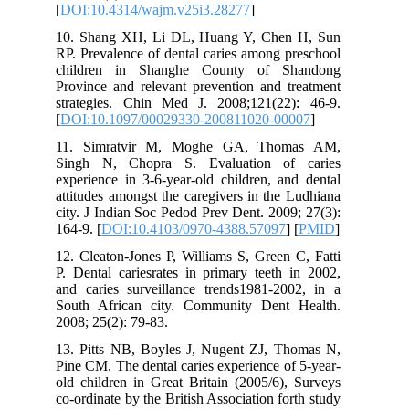
[
DOI:10.4314/wajm.v25i3.28277
]
10. Shang XH, Li DL, Huang Y, Chen H, Sun
RP. Prevalence of dental caries among preschool
children in Shanghe County of Shandong
Province and relevant prevention and treatment
strategies. Chin Med J. 2008;121(22): 46-9.
[
DOI:10.1097/00029330-200811020-00007
]
11. Simratvir M, Moghe GA, Thomas AM,
Singh N, Chopra S. Evaluation of caries
experience in 3-6-year-old children, and dental
attitudes amongst the caregivers in the Ludhiana
city. J Indian Soc Pedod Prev Dent. 2009; 27(3):
164-9. [
DOI:10.4103/0970-4388.57097
] [
PMID
]
12. Cleaton-Jones P, Williams S, Green C, Fatti
P. Dental cariesrates in primary teeth in 2002,
and caries surveillance trends1981-2002, in a
South African city. Community Dent Health.
2008; 25(2): 79-83.
13. Pitts NB, Boyles J, Nugent ZJ, Thomas N,
Pine CM. The dental caries experience of 5-year-
old children in Great Britain (2005/6), Surveys
co-ordinate by the British Association forth study