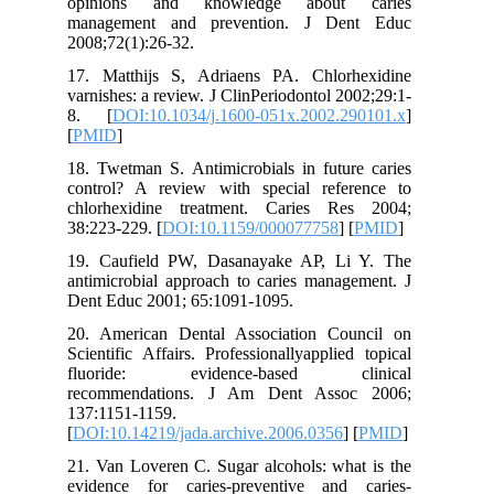
opinions and knowledge about caries
management and prevention. J Dent Educ
2008;72(1):26-32.
17. Matthijs S, Adriaens PA. Chlorhexidine
varnishes: a review. J ClinPeriodontol 2002;29:1-
8. [
DOI:10.1034/j.1600-051x.2002.290101.x
]
[
PMID
]
18. Twetman S. Antimicrobials in future caries
control? A review with special reference to
chlorhexidine treatment. Caries Res 2004;
38:223-229. [
DOI:10.1159/000077758
] [
PMID
]
19. Caufield PW, Dasanayake AP, Li Y. The
antimicrobial approach to caries management. J
Dent Educ 2001; 65:1091-1095.
20. American Dental Association Council on
Scientific Affairs. Professionallyapplied topical
fluoride: evidence-based clinical
recommendations. J Am Dent Assoc 2006;
137:1151-1159.
[
DOI:10.14219/jada.archive.2006.0356
] [
PMID
]
21. Van Loveren C. Sugar alcohols: what is the
evidence for caries-preventive and caries-