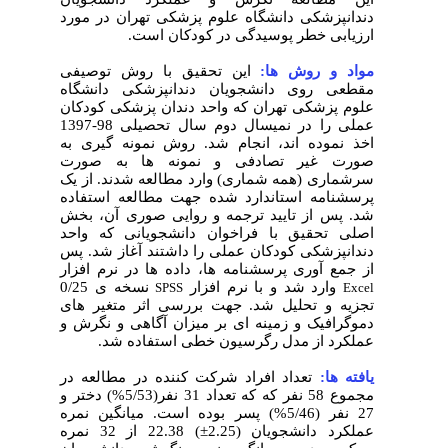
دندانپزشکی دانشگاه علوم پزشکی تهران در مورد
ارزیابی خطر پوسیدگی در کودکان است.
مواد و روش ها:
این تحقیق با روش توصیفی
مقطعی روی دانشجویان دندانپزشکی دانشگاه
علوم پزشکی تهران که واحد دندان پزشکی کودکان
عملی را در نمیسال دوم سال تحصیلی 98-1397
اخذ نموده اند، انجام شد. روش نمونه گیری به
صورت غیر تصادفی و نمونه ها به صورت
سرشماری
(همه شماری) وارد مطالعه شدند. از یک
پرسشنامه استاندارد شده جهت مطالعه استفاده
شد. پس از تایید ترجمه و روایی صوری آن، بخش
اصلی تحقیق با فراخوان دانشجویانی که واحد
دندانپزشکی کودکان عملی را داشتند آغاز شد. پس
از جمع آوری پرسشنامه ها، داده
ها در نرم افزار
وارد شد و با نرم افزار
نسخه
ی 0/25
SPSS
Excel
تجزیه و تحلیل شد. جهت بررسی اثر متغیر های
دموگرافیک و زمینه ای بر میزان آگاهی و نگرش و
عملکرد از مدل رگرسیون خطی استفاده شد.
یافته ها:
تعداد افراد شرکت کننده در مطالعه در
مجموع 58 نفر که که تعداد 31 نفر(5/53%) دختر و
27 نفر (5/46%) پسر بوده است. میانگین نمره
عملکرد دانشجویان (2.25±) 22.38 از 32 نمره