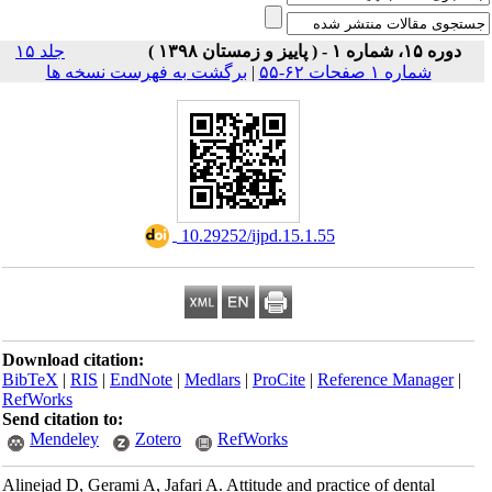
دوره ۱۵، شماره ۱ - ( پاییز و زمستان ۱۳۹۸ )
جلد ۱۵
برگشت به فهرست نسخه ها
|
شماره ۱ صفحات ۶۲-۵۵
‎ 10.29252/ijpd.15.1.55
Download citation:
BibTeX
|
RIS
|
EndNote
|
Medlars
|
ProCite
|
Reference Manager
|
RefWorks
Send citation to:
Mendeley
Zotero
RefWorks
Alinejad D, Gerami A, Jafari A. Attitude and practice of dental