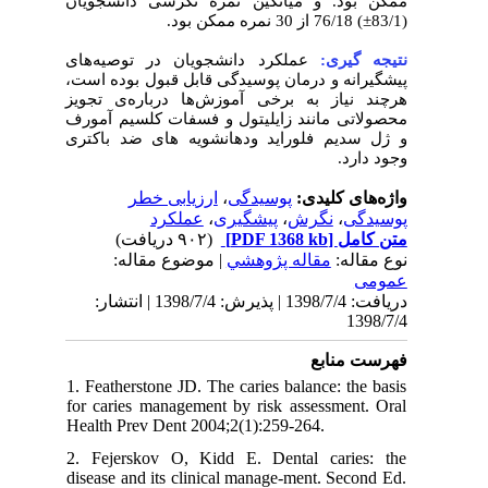
ممکن بود. و میانگین نمره نگرشی دانشجویان
(83/1±) 76/18 از 30 نمره ممکن بود.
نتیجه گیری:
عملکرد دانشجویان در توصیه‌های
پیشگیرانه و درمان پوسیدگی قابل قبول بوده است،
هرچند نیاز به برخی آموزش‌ها درباره‌ی تجویز
محصولاتی مانند زایلیتول و فسفات کلسیم آمورف
و ژل سدیم فلوراید ودهانشویه
های ضد باکتری
وجود دارد.
ارزیابی خطر
،
پوسیدگی
واژه‌های کلیدی:
عملکرد
،
پیشگیری
،
نگرش
،
پوسیدگی
(۹۰۲ دریافت)
[PDF 1368 kb]
متن کامل
نوع مقاله:
مقاله پژوهشي
| موضوع مقاله:
عمومى
دریافت: 1398/7/4 | پذیرش: 1398/7/4 | انتشار:
1398/7/4
فهرست منابع
1. Featherstone JD. The caries balance: the basis
for caries management by risk assessment. Oral
Health Prev Dent 2004;2(1):259-264.
2. Fejerskov O, Kidd E. Dental caries: the
disease and its clinical manage-ment. Second Ed.