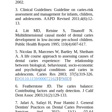
2002.
3. Clinical Guidelines: Guideline on caries-risk
assessment and management for infants, children,
and adolescents. AAPD Revised 2011;4(6):12-
13.
4. Litt MD, Reisine S, Tinanoff N.
Multidimensional causal model of dental caries
development in low-income pre-school children.
Public Health Reports 1995; 110(4):607-617.
5. Nicolau B, Marcenes W, Bartley M, Sheiham
A. A life course approach to assessing causes of
dental caries experience: The relationship
between biological, behavioural, socio-economic
and psychological conditions and caries in
adolescents. Caries Res 2003; 37(5):319-326.
[
DOI:10.1159/000072162
] [
PMID
]
6. Featherstone JD. The caries balance:
Contributing fac‌tors and early detection. J Calif
Dent Assoc 2003;31(2):129-133.
7. Jafari A, Safayi H, Pour Hamisi J. General
Dentists' Practices on Dental Caries Prevention
Services .ijpd. 2015; 11(1) :55-64