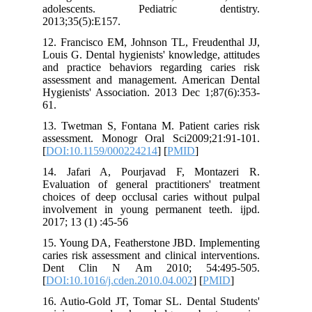
adolescents. Pediatric dentistry.
2013;35(5):E157.
12. Francisco EM, Johnson TL, Freudenthal JJ,
Louis G. Dental hygienists' knowledge, attitudes
and practice behaviors regarding caries risk
assessment and management. American Dental
Hygienists' Association. 2013 Dec 1;87(6):353-
61.
13. Twetman S, Fontana M. Patient caries risk
assessment. Monogr Oral Sci2009;21:91-101.
[
DOI:10.1159/000224214
] [
PMID
]
14. Jafari A, Pourjavad F, Montazeri R.
Evaluation of general practitioners' treatment
choices of deep occlusal caries without pulpal
involvement in young permanent teeth. ijpd.
2017; 13 (1) :45-56
15. Young DA, Featherstone JBD. Implementing
caries risk assessment and clinical interventions.
Dent Clin N Am 2010; 54:495-505.
[
DOI:10.1016/j.cden.2010.04.002
] [
PMID
]
16. Autio-Gold JT, Tomar SL. Dental Students'