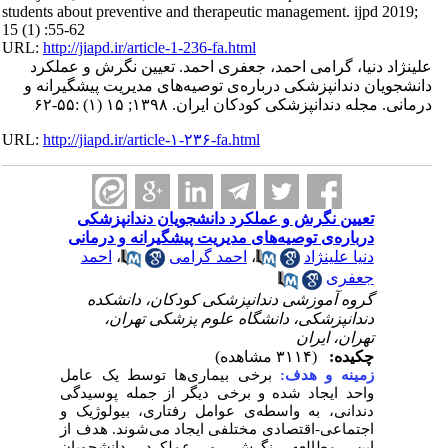
students about preventive and therapeutic management. ijpd 2019;
15 (1) :55-62
URL:
http://jiapd.ir/article-1-236-fa.html
علینژاد دنیا، گرامی احمد، جعفری احمد. تعیین نگرش و عملکرد
دانشجویان دندانپزشکی درباره‌ی توصیه‌های مدیریت پیشگیرانه و
درمانی. مجله دندانپزشکی کودکان ایران. ۱۳۹۸; ۱۵ (۱) :۵۵-۶۲
URL:
http://jiapd.ir/article-۱-۲۳۶-fa.html
تعیین نگرش و عملکرد دانشجویان دندانپزشکی
درباره‌ی توصیه‌های مدیریت پیشگیرانه و درمانی
احمد
،
احمد گرامی
،
دنیا علینژاد
جعفری
گروه آموزشی دندانپزشکی کودکان، دانشکده
دندانپزشکی، دانشگاه علوم پزشکی تهران،
تهران، ایران
چکیده:
(۳۱۱۴ مشاهده)
زمینه و هدف:
برخی بیماری‌ها توسط یک عامل
واحد ایجاد شده و برخی دیگر از جمله پوسیدگی
دندانی، به واسطه‌ی عوامل رفتاری، بیولوژیک و
اجتماعی-اقتصادی مختلفی ایجاد می‌شوند. هدف از
این مطالعه نگرش و عملکرد دانشجویان