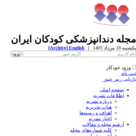
جله دندانپزشکی کودکان ایران
[
Archive
]
English
|
ه 18 مرداد 1405
ورود خودکار
ت نام
زیابی رمز عبور
صفحه اصلی
اطلاعات نشریه
درباره نشریه
هیات تحریریه
اهداف و زمینه‌ها
اخبار نشریه
آرشیو مجله و مقالات
کلیه شماره‌های مجله
آخرین شماره