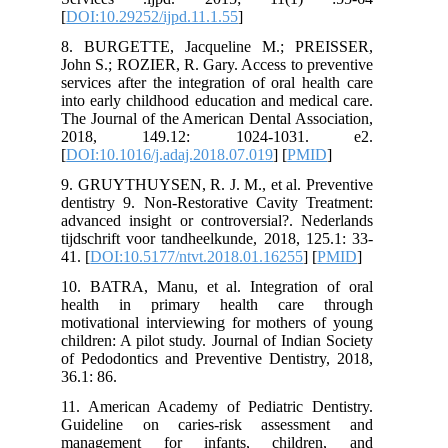
[
DOI:10.29252/ijpd.11.1.55
]
8. BURGETTE, Jacqueline M.; PREISSER,
John S.; ROZIER, R. Gary. Access to preventive
services after the integration of oral health care
into early childhood education and medical care.
The Journal of the American Dental Association,
2018, 149.12: 1024-1031. e2.‌
[
DOI:10.1016/j.adaj.2018.07.019
] [
PMID
]
9. GRUYTHUYSEN, R. J. M., et al. Preventive
dentistry 9. Non-Restorative Cavity Treatment:
advanced insight or controversial?. Nederlands
tijdschrift voor tandheelkunde, 2018, 125.1: 33-
41.‌ [
DOI:10.5177/ntvt.2018.01.16255
] [
PMID
]
10. BATRA, Manu, et al. Integration of oral
health in primary health care through
motivational interviewing for mothers of young
children: A pilot study. Journal of Indian Society
of Pedodontics and Preventive Dentistry, 2018,
36.1: 86.‌
11. American Academy of Pediatric Dentistry.
Guideline on caries-risk assessment and
management for infants, children, and