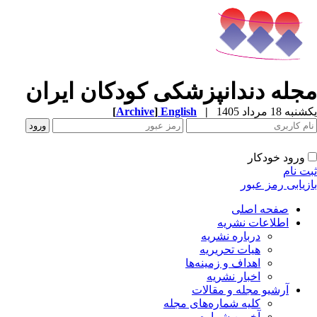
جله دندانپزشکی کودکان ایران
ه 18 مرداد 1405
|
English
]
Archive
[
ورود خودکار
ت نام
زیابی رمز عبور
صفحه اصلی
اطلاعات نشریه
درباره نشریه
هیات تحریریه
اهداف و زمینه‌ها
اخبار نشریه
آرشیو مجله و مقالات
کلیه شماره‌های مجله
آخرین شماره