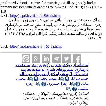
preformed zirconia crowns for restoring maxillary grossly broken
primary incisors with 24-months follow-ups. ijpd 2019; 14 (2) :109-
118
URL:
http://jiapd.ir/article-1-256-fa.html
سرلک حمید، نجفی مهسا، بیانی مجتبی، خسروی زهرا، سلیمی
زهره. استفاده از روکش های زیرکونیای پیش ساخته در بازسازی
انسیزورهای شیری به شدت تخریب شده ماگزیلا به همراه کنترل
دوره ای دو ساله. مجله دندانپزشکی کودکان ایران. ۱۳۹۸; ۱۴ (۲)
:۱۰۹-۱۱۸
URL:
http://jiapd.ir/article-۱-۲۵۶-fa.html
استفاده از روکش های زیرکونیای پیش ساخته در
بازسازی انسیزورهای شیری به شدت تخریب
شده ماگزیلا به همراه کنترل دوره ای دو ساله
حمید سرلک
،
مهسا نجفی
،
مجتبی
بیانی
،
زهرا خسروی
،
زهره
سلیمی
استادیارگروه دندانپزشکی کودکان، دانشکده
دندانپزشکی، دانشگاه علوم پزشکی زنجان،
زنجان، ایران