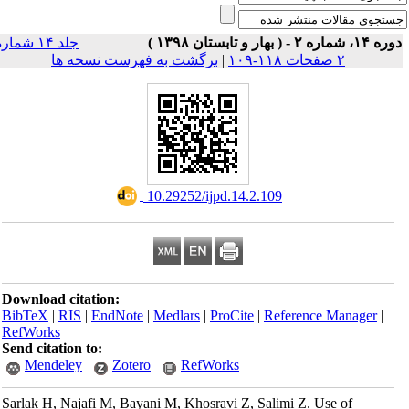
۱۴، شماره ۲ - ( بهار و تابستان ۱۳۹۸ )
جلد ۱۴ شماره
۲ صفحات ۱۱۸-۱۰۹
|
برگشت به فهرست نسخه ها
‎ 10.29252/ijpd.14.2.109
Download citation:
BibTeX
|
RIS
|
EndNote
|
Medlars
|
ProCite
|
Reference Manager
|
RefWorks
Send citation to:
Mendeley
Zotero
RefWorks
Sarlak H, Najafi M, Bayani M, Khosravi Z, Salimi Z. Use of