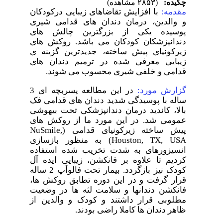
چکیده:
(۲۸۵۳ مشاهده)
مقدمه:
با افزایش تقاضاهای زیبایی درکودکان
و والدین، درمان دندان های قدامی شیری
پوسیده یکی از بزرگترین چالش های
دندانپزشکان کودکان می باشد. روکش های
زیرکونیای پیش ساخته، جدیدترین گزینه ی
زیبایی معرفی شده در ترمیم دندان های
قدامی و خلفی شیری محسوب می شوند.
گزارش مورد:
در این مطالعه پسربچه ای 3
ساله با پوسیدگی شدید دندان های قدامی فک
بالا، کاندید درمان دندانپزشکی تحت بیهوشی
عمومی شد. در این مورد ما از روکش های
پیش ساخته زیرکونیای قدامی (
NuSmile,
Houston, TX, USA
) به منظور بازسازی
انسیزورهای به شدت تخریب شده استفاده
کردیم تا علاوه بر فانکشن، زیبایی ایده آل
کودک نیز بازگردد. بیمار تحت فالوآپ 2 ساله
قرار گرفت و در این دوره تطابق روکش ها،
فانکشن دندانها و سلامت لثه ها در وضعیت
مطلوبی قرار داشتند و کودک و والدین از
ظاهر دندان ها کاملا راضی بودند.