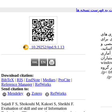
 به فهرست نسخه ها
ی های
ی برای
صصی و
‎ 10.29252/ijpd.9.1.13
این مطالعه توصیفی- مقطعی پرسشنامه ای در اختیار 343 نفر از اساتید،
آماری
: نتایج این مطالعه نشان داد 2/39 % از اساتید،2/26 % از دستیاران
 دوره هایی از آموزش IT شرکت نموده اند.اساتید به طور معنی دار بیش از دو گروه دیگر در کاربرد windows
علمی در گروه
اساتید نسبت به دو گروه دستیاران و دانشجویان وهمچنین دستیاران نسبت به گروه دانشجویان از نظر آماری به طور معنی داری بالاتر بود. (p< 0/05).
Download citation:
BibTeX
|
RIS
|
EndNote
|
Medlars
|
ProCite
|
Reference Manager
|
RefWorks
Send citation to:
Mendeley
Zotero
RefWorks
Sajadi F S, Shokouhi M, Kakoei S, Sheikhi F.
Evaluation of skill and use of Information