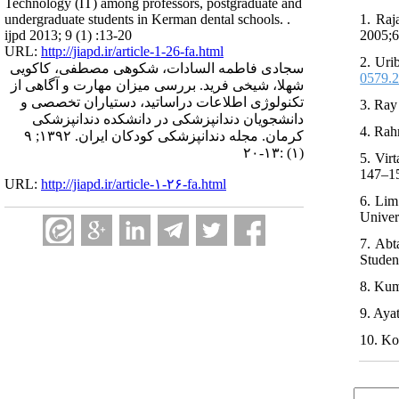
Technology (IT) among professors, postgraduate and
undergraduate students in Kerman dental schools. .
1. Raj
ijpd 2013; 9 (1) :13-20
2005;6
URL:
http://jiapd.ir/article-1-26-fa.html
2. Uri
سجادی فاطمه السادات، شکوهی مصطفی، کاکویی
0579.2
شهلا، شیخی فرید. بررسی میزان مهارت و آگاهی از
تکنولوژی اطلاعات دراساتید، دستیاران تخصصی و
3. Ray
دانشجویان دندانپزشکی در دانشکده دندانپزشکی
4. Rah
کرمان. مجله دندانپزشکی کودکان ایران. ۱۳۹۲; ۹
(۱) :۱۳-۲۰
5. Vir
147–15
URL:
http://jiapd.ir/article-۱-۲۶-fa.html
6. Lim
Univer
7. Abt
Studen
8. Kum
9. Ayat
10. Ko