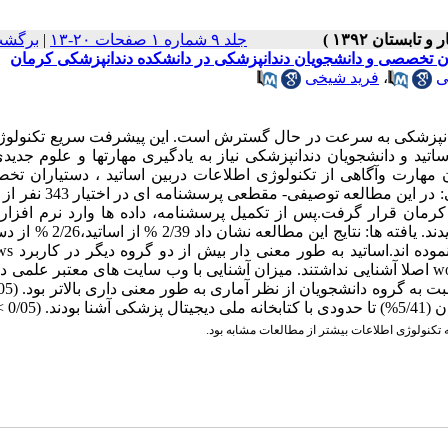
جلد ۹ شماره ۱ صفحات ۲۰-۱۳
|
برگشت
ان تخصصی و دانشجویان دندانپزشکی در دانشکده دندانپزشکی کرمان
ی
،
فرید شیخی
ندانپزشکی به سرعت در حال گسترش است. این پیشرفت سریع تکنولوژ
تید و دانشجویان دندانپزشکی نیاز به یادگیری مهارتها و علوم جدید
 مهارت وآگاهی از تکنولوژی اطلاعات دربین اساتید ، دستیاران تخ
دانشجویان دندانپزشکی دانشکده دندانپزشکی کرمان بود. روش بررسی: در 
مان قرار گرفت.پس از تکمیل پرسشنامه، داده ها وارد نرم افزار 
SPSS شد و با کمک تست ANOVA وآزمون مجذور کای (χ2) آنالیز گردیدند. یافته ها
تخصصی و 7/8 % از دانشجویان در
مهارت کافی دارند (p< 0/05 ).تنها 2/11 % از دانشجویان با نرم افزار word اصلا آشنایی نداشتند. میزان آشنایی با وب سایت های معتبر 
 تکنولوژی اطلاعات بیشتر از مطالعات مشابه بود.