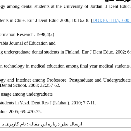
y among dental students at the University of Jordan. J Dent Educ.
dents in Chile. Eur J Dent Educ 2006; 10:162-8. [
DOI:10.1111/j.1600-
nformation Research. 1998;4(2)
rabia Journal of Education and
 undergraduate dental students in Finland. Eur J Dent Educ. 2002; 6:
n technology in medical education among final year medical students,
ogy and Intednet among Professore, Postgraduate and Undergraduate
 Dental School. 2008; 32:257-62.
t usage among undergraduate
students in Yazd. Dent Res J (Isfahan). 2010; 7:7-11.
Educ. 2005; 69: 470-75.
ارسال نظر درباره این مقاله : نام کاربری ی