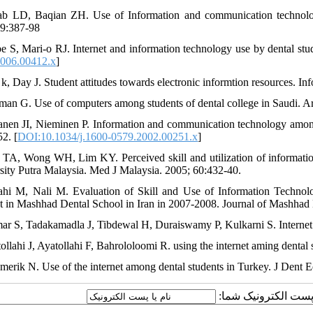
ab LD, Baqian ZH. Use of Information and communication technolog
9:387-98
be S, Mari-o RJ. Internet and information technology use by dental stu
006.00412.x
]
 k, Day J. Student attitudes towards electronic informtion resources. I
man G. Use of computers among students of dental college in Saudi. A
tanen JI, Nieminen P. Information and communication technology among
2. [
DOI:10.1034/j.1600-0579.2002.00251.x
]
 TA, Wong WH, Lim KY. Perceived skill and utilization of informatio
sity Putra Malaysia. Med J Malaysia. 2005; 60:432-40.
ahi M, Nali M. Evaluation of Skill and Use of Information Technol
t in Mashhad Dental School in Iran in 2007-2008. Journal of Mashhad
ar S, Tadakamadla J, Tibdewal H, Duraiswamy P, Kulkarni S. Interne
ollahi J, Ayatollahi F, Bahrololoomi R. using the internet aming dental 
merik N. Use of the internet among dental students in Turkey. J Dent 
ا پست الکترونیک شما: