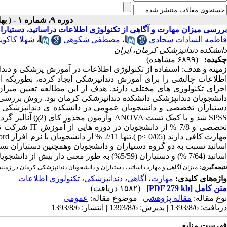
دوره ۹، شماره ۱ - ( بهار و تابستان ۱۳۹۲ )
بررسی میزان مهارت و آگاهی از تکنولوژی اطلاعات دراساتید، دستیار
فاطمه السادات سجادی
،
مصطفی شکوهی
،
شهلا کاکوی
دانشکده دندانپزشکی کرمان، ایران
چکیده:
(۶۸۹۹ مشاهده)
زمینه و هدف: استفاده از تکنولوژی اطلاعات در آموزش پزشکی و د
اطلاعات چالشی را برای آموزش دندانپزشکی ایجاد کرده، بطوریکه اسا
اجرای تکنولوژی های مختلف دارند. هدف از این مطالعه تعیین میزان
دستیاران تخصصی و دانشجویان عمومی در دانشکده ی دندانپزشکی کر
اساتید (7/64 %) و دستیاران (5/59%) به طور معنی دار بیش از دانشجویان (5/41%) تا حدودی با کتابخانه ملی دیجیتال پزشکی آشنا بودند. (p< 0/05).
نتیجه‌گیری:
میزان آگاهی و مهارت اساتید، دستیاران و دانشجویان دندانپزشکی کرمان در زمینه
واژه‌های کلیدی:
مهارت
،
آگاهی
،
دندانپزشکی
،
تکنولوژی اطلاعات
متن کامل
[PDF 279 kb]
(۱۵۸۲ دریافت)
نوع مقاله:
مقاله پژوهشي
| موضوع مقاله:
عمومى
دریافت: 1393/8/6 | پذیرش: 1393/8/6 | انتشار: 1393/8/6
فهرست منابع