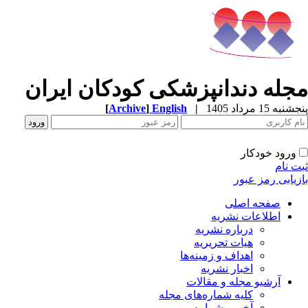
مجله دندانپزشکی کودکان ایران
پنجشنبه 15 مرداد 1405
|
English
]
Archive
[
ورود خودکار
ثبت نام
بازیابی رمز عبور
صفحه اصلی
اطلاعات نشریه
درباره نشریه
هیات تحریریه
اهداف و زمینه‌ها
اخبار نشریه
آرشیو مجله و مقالات
کلیه شماره‌های مجله
آخرین شماره