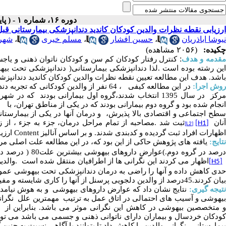
دوره ۱۶، شماره ۱ - ( پاییز و رمستان ۱۳۹۹ )
ارزیابی نقطه نظرات والدین کودکان کاندید دندانپزشکی بیمارستانی قبل
نیوشا اباذریان
،
حسین افشار
،
مسلم خیری
،
شهر
چکیده:
(۲۰۵۶ مشاهده)
:
قدمه و هدف
کنترل
رفتار
کودکان
کم
سن
و
کودکان
ناتوان
ذهنی
و
یاج
این
رشته
بوده
است
.
لذا دندانپزشکی
بیمارستانی
)
دندانپزشکی
تحت
بیه
باشد. هدف این مطالعه تعیین نقطه
نظرات
والدین
کودکان
کاندید
دندانپزش
وش
اجرا
:
در این مطالعه
کیفی
،
64
نفر
از
والدین
کودکانی
که
تجربه
دند
رکز
در سال 1395 انتخاب
شدند،گروه
اول
بیمارانی بودند
که
در
شهرس
انجام
شده
بود
و
گروه
دوم
بیمارانی
بودند
که
در
یکی
از
مناطق
تهران،
با
طح
اجتماعی
و
اقتصادی
بالا
پذیرش،
و
درمان
آنها
در
یکی
از
بیمارستان
نان
ثبت
شد
.
مصاحبه
از
تمام
مراحل
درمان،
جزء
به
جزء
،
از
ز
[H1]
[L2]
اظهارات افراد ثبت گردیده و کدبندی شدند. و بر اساس آنالیز
Content
ارزیا
تایج
:
یافته
های
پژوهش
حاکی
از
این
بود
که،
در
این
مطالعه
علت
اصلی
مر
رصد
در
گروه
دوم
.
(
عوارض
داروهای
بیهوشی
بیشترین
علت
80
)
درصد
د
اظهار
می
کردند
این
نگرانی
ها
از
اطرافیان
منتقل
شده
است
.
والدی
[H5]
دی
کاهش
داده
و
آنها
را
راضی
به
درمان
دندانپزشکی
تحت
بیهوشی
عمو
بیان
کردند.
45درصد
از
والدین
دلجویی
پرسنل
از
آنها
را
کاری
شایسته
و
مفی
تیجه
گیری
:
نتایج نشان داد که عوارض داروهای بیهوشی و
به هوش
نیامد
یهوشی
و
آسیب
های
احتمالی
در
اتاق
عمل
به ترتیب
مهمترین علل نگران
 متخصصین بیهوشی در کاهش این نگرانی موثر می باشد. بنابراین از
ودکان
خردسال
و
بیماران
دارای
ناتوانی
ذهنی
و
جسمی
می
باشد
می
تو
بیمارستانی،
نگرانی
والدین
را
کاهش
داد
تا
بتوانند
با
آگاهی
نسبت
به
چنین
گ