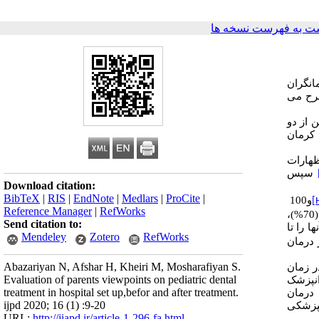
ت به فهرست نسخه ها
انگران
ح
می
ن
از
دو
کرمان
هارات
سپس
Download citation:
BibTeX
|
RIS
|
EndNote
|
Medlars
|
ProCite
|
و
100
Reference Manager
|
RefWorks
(70%)،
Send citation to:
نها
را
تا
Mendeley
Zotero
RefWorks
درمان
Abazariyan N, Afshar H, Kheiri M, Mosharafiyan S.
ر
زمان
Evaluation of parents viewpoints on pediatric dental
انپزشک
treatment in hospital set up,befor and after treatment.
درمان
ijpd 2020; 16 (1) :9-20
نپزشکی
URL:
http://jiapd.ir/article-1-296-fa.html