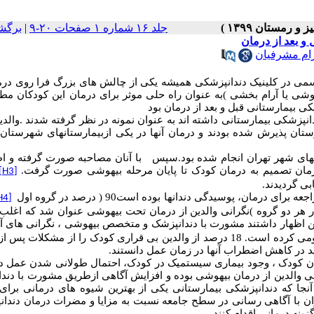
جلد ۱۶ شماره ۱ صفحات ۲۰-۹
|
برگش
 و بعد از درمان
ام مشرفیان
سمی
در
کلینیک
دندانپزشکی
همیشه
یکی
از
چالش
های
بزرگ
فرا
روی
درم
وشی
یا
آرام
بخشی
(
به
عنوان
راه
حلی
موثر
برای
درمان
این
کودکان
مطر
کی بیمارستانی
قبل
و
بعد
از
درمان بود
انپزشکی
بیمارستانی
داشته
اند
به
عنوان
نمونه
در
نظر
گرفته
شدند
.
والدی
تان
پذیرش
شده
بودند
و
درمان
آنها
در
یکی
ازبیمارستانهای
شهرستان
های
شهر
تهران
انجام شده
بود
.
سپس
با
آنان
مصاحبه
صورت
گرفته
و
اظ
مان
تصمیم
به
درمان
کودک
تا
پایان
مرحله
بیهوشی
صورت
گرف
ت
.
[H3]
بی گردیدند.
اجعه
برای
درمان،
پوسیدگی
دندانها
بوده
است
90
)
درصد
در
گروه
اول
[H4]
ر
هر
دو
گروه
(
نگرانی
والدین
از
درمان
تحت
بیهوشی
عنوان
شد
که
اغلب
ن
اظهار
داشتند
مشورت
با
دندانپزشک
و
متخصص
بیهوشی
،
نگرانی
های
آ
می
کرده است
. 18
درصد
از
والدین
بی
قراری
کودک
را
از
مشکلات
پس
از
د
در
کاهش
اضطراب
آنها
در
زمان
عمل
دانستند
.
ن
کودک ، وجود
بیماری
سیستمیک
در
کودک،
احتمال
طولانی
شدن
عمل
د
ی والدین از درمان بیهوشی بوده و افزایش آگاهی
ازطریق مشورت با دند
آنجا
که
دندانپزشکی
بیمارستانی
یکی
از
بهترین
شیوه
های
درمانی
برای
ان
با
آگاهی
رسانی
در
سطح
جامعه
نسبت
به
مزایا
و
مضرات
درمان
دندا
زینه
درمانی
اقدام
کنند
.