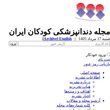
مجله دندانپزشکی کودکان ایران
شنبه 17 مرداد 1405
|
English
]
Archive
[
ورود خودکار
ثبت نام
بازیابی رمز عبور
صفحه اصلی
اطلاعات نشریه
درباره نشریه
هیات تحریریه
اهداف و زمینه‌ها
اخبار نشریه
آرشیو مجله و مقالات
کلیه شماره‌های مجله
آخرین شماره