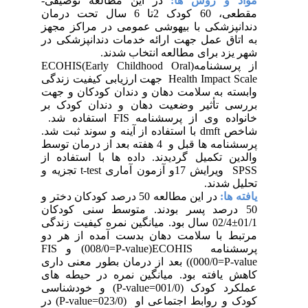
مواد و روش ها:
در این مطالعه توصیفی-
مقطعی، 60 کودک 2تا 6 سال تحت درمان
دندانپزشکی با بیهوشی عمومی در مراکز مجهز
به اتاق عمل جهت ارائه خدمات دندانپزشکی در
شهر یزد برای مطالعه انتخاب شدند.
از پرسشنامه(
ECOHIS(Early Childhood Oral
Health Impact Scale
جهت ارزیابی کیفیت زندگی
وابسته به سلامت دهان و دندان کودکان و جهت
بررسی تأثیر وضعیت دهان و دندان کودک بر
خانواده وی از پرسشنامه
FIS
استفاده شد.
شاخص
dmft
با استفاده از آینه و سوند ثبت شد.
پرسشنامه ها قبل و 4 هفته بعد از درمان توسط
والدین تکمیل گردیدند. داده ها با استفاده از
SPSS
ویرایش 17و آزمون آماری
t-test
تجزیه و
تحلیل شدند.
یافته ها:
در این مطالعه 50 درصد کودکان دختر و
50 درصد پسر بودند. متوسط سنی کودکان
01/1±02/4 سال بود. میانگین نمره کیفیت زندگی
مرتبط با سلامت دهان بدست آمده از هر دو
پرسشنامه
ECOHIS
(
(008/0=P-value
و
FIS
(000/0=P-value
) بعد از درمان بطور معنی داری
کاهش یافته بود. میانگین نمره در حیطه های
عملکرد کودک (001/0=
P-value
) و خودشناسی
کودک و روابط اجتماعی او (023/0=
P-value
) در