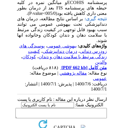
پرسشنامه
ECOHIS
و میانگین نمره در کلیه
حیطه های پرسشنامه
FIS
بعد از درمان بطور
معنی داری کاهش یافته بود(005/0>
P-value
).
نتیجه گیری:
بر اساس نتایح مطالعه، درمان های
دندانپزشکی تحت بیهوشی عمومی می توانند
سبب بهبود قابل توجهی در کیفیت زندگی مرتبط
با سلامت دهان و دندان کودکان وخانواده انها
شوند.
واژه‌های کلیدی:
بیهوشی عمومی
،
پوسیدگی های
زودرس دندانی
،
درمان دندانپزشکی
،
کیفیت
زندگی مرتبط با سلامت دهان و دندان
،
کودکان
،
والدین
متن کامل
[PDF 662 kb]
(۸۱۸ دریافت)
نوع مقاله:
مقاله پژوهشي
| موضوع مقاله:
عمومى
دریافت: 1400/7/6 | پذیرش: 1400/7/1 | انتشار:
1400/7/1
ارسال نظر درباره این مقاله : نام کاربری یا پست
الکترونیک شما: