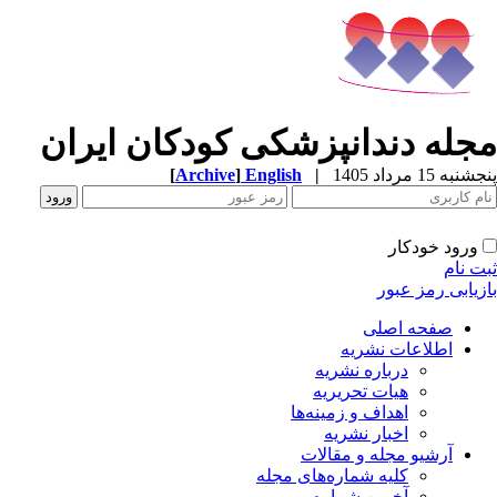
جله دندانپزشکی کودکان ایران
به 15 مرداد 1405
|
English
]
Archive
[
ورود خودکار
ت نام
زیابی رمز عبور
صفحه اصلی
اطلاعات نشریه
درباره نشریه
هیات تحریریه
اهداف و زمینه‌ها
اخبار نشریه
آرشیو مجله و مقالات
کلیه شماره‌های مجله
آخرین شماره