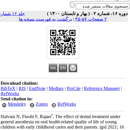
۱۶، شماره ۲ - ( بهار و تابستان ۱۴۰۰ )
جلد ۱۶ شماره
۲ صفحات ۵۷-۴۵
|
برگشت به فهرست نسخه ها
Download citation:
BibTeX
|
RIS
|
EndNote
|
Medlars
|
ProCite
|
Reference Manager
|
RefWorks
Send citation to:
Mendeley
Zotero
RefWorks
Halvani N, Ftoohi F, Rajaei ُ. The effect of dental treatment under
general anesthesia on oral health‐related quality of life of young
children with early childhood caries and their parents. ijpd 2021; 16