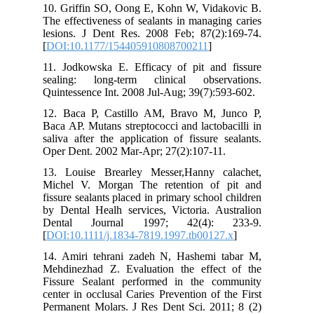
10. Griffin SO, Oong E, Kohn W, Vidakovic B.
The effectiveness of sealants in managing caries
lesions. J Dent Res. 2008 Feb; 87(2):169-74.
[
DOI:10.1177/154405910808700211
]
11. Jodkowska E. Efficacy of pit and fissure
sealing: long-term clinical observations.
Quintessence Int. 2008 Jul-Aug; 39(7):593-602.
12. Baca P, Castillo AM, Bravo M, Junco P,
Baca AP. Mutans streptococci and lactobacilli in
saliva after the application of fissure sealants.
Oper Dent. 2002 Mar-Apr; 27(2):107-11.
13. Louise Brearley Messer,Hanny calachet,
Michel V. Morgan The retention of pit and
fissure sealants placed in primary school children
by Dental Healh services, Victoria. Australion
Dental Journal 1997; 42(4): 233-9.
[
DOI:10.1111/j.1834-7819.1997.tb00127.x
]
14. Amiri tehrani zadeh N, Hashemi tabar M,
Mehdinezhad Z. Evaluation the effect of the
Fissure Sealant performed in the community
center in occlusal Caries Prevention of the First
Permanent Molars. J Res Dent Sci. 2011; 8 (2)