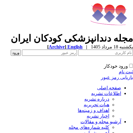
جله دندانپزشکی کودکان ایران
[
Archive
]
English
|
ه 18 مرداد 1405
ورود خودکار
ت نام
زیابی رمز عبور
صفحه اصلی
اطلاعات نشریه
درباره نشریه
هیات تحریریه
اهداف و زمینه‌ها
اخبار نشریه
آرشیو مجله و مقالات
کلیه شماره‌های مجله
آخرین شماره