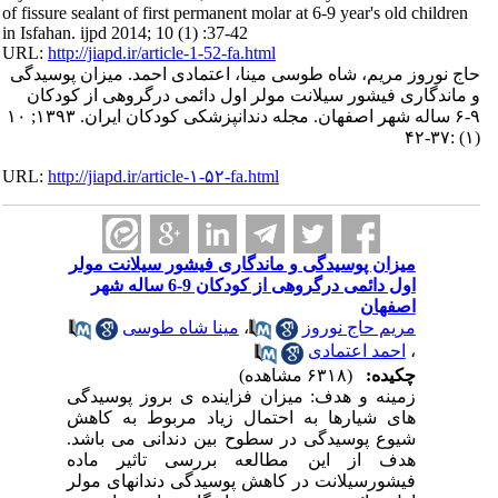
of fissure sealant of first permanent molar at 6-9 year's old children
in Isfahan. ijpd 2014; 10 (1) :37-42
URL:
http://jiapd.ir/article-1-52-fa.html
حاج نوروز مریم، شاه طوسی مینا، اعتمادی احمد. میزان پوسیدگی
و ماندگاری فیشور سیلانت مولر اول دائمی درگروهی از کودکان
۹-۶ ساله شهر اصفهان. مجله دندانپزشکی کودکان ایران. ۱۳۹۳; ۱۰
(۱) :۳۷-۴۲
URL:
http://jiapd.ir/article-۱-۵۲-fa.html
میزان پوسیدگی و ماندگاری فیشور سیلانت مولر
اول دائمی درگروهی از کودکان 9-6 ساله شهر
اصفهان
مینا شاه طوسی
،
مریم حاج نوروز
احمد اعتمادی
،
چکیده:
(۶۳۱۸ مشاهده)
زمینه و هدف: میزان فزاینده ی بروز پوسیدگی
های شیارها به احتمال زیاد مربوط به کاهش
شیوع پوسیدگی در سطوح بین دندانی می باشد.
هدف از این مطالعه بررسی تاثیر ماده
فیشورسیلانت در کاهش پوسیدگی دندانهای مولر