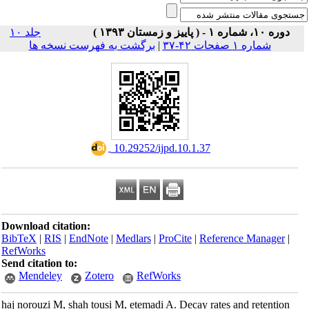
دوره ۱۰، شماره ۱ - ( پاییز و زمستان ۱۳۹۳ )
جلد ۱۰
برگشت به فهرست نسخه ها
|
شماره ۱ صفحات ۴۲-۳۷
‎ 10.29252/ijpd.10.1.37
Download citation:
BibTeX
|
RIS
|
EndNote
|
Medlars
|
ProCite
|
Reference Manager
|
RefWorks
Send citation to:
Mendeley
Zotero
RefWorks
haj norouzi M, shah tousi M, etemadi A. Decay rates and retention