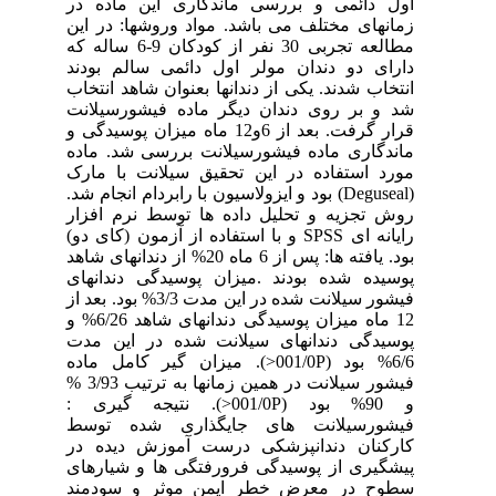
اول دائمی و بررسی ماندگاری این ماده در
زمانهای مختلف می باشد. مواد وروشها: در این
مطالعه تجربی 30 نفر از کودکان 9-6 ساله که
دارای دو دندان مولر اول دائمی سالم بودند
انتخاب شدند. یکی از دندانها بعنوان شاهد انتخاب
شد و بر روی دندان دیگر ماده فیشورسیلانت
قرار گرفت. بعد از 6و12 ماه میزان پوسیدگی و
ماندگاری ماده فیشورسیلانت بررسی شد. ماده
مورد استفاده در این تحقیق سیلانت با مارک
(Deguseal) بود و ایزولاسیون با رابردام انجام شد.
روش تجزیه و تحلیل داده ها توسط نرم افزار
رایانه ای SPSS و با استفاده از آزمون (کای دو)
بود. یافته ها: پس از 6 ماه 20% از دندانهای شاهد
پوسیده شده بودند .میزان پوسیدگی دندانهای
فیشور سیلانت شده در این مدت 3/3% بود. بعد از
12 ماه میزان پوسیدگی دندانهای شاهد 6/26% و
پوسیدگی دندانهای سیلانت شده در این مدت
6/6% بود (001/0P<). میزان گیر کامل ماده
فیشور سیلانت در همین زمانها به ترتیب 3/93 %
و 90% بود (001/0P<). نتیجه گیری :
فیشورسیلانت های جایگذاری شده توسط
کارکنان دندانپزشکی درست آموزش دیده در
پیشگیری از پوسیدگی فرورفتگی ها و شیارهای
سطوح در معرض خطر ایمن موثر و سودمند