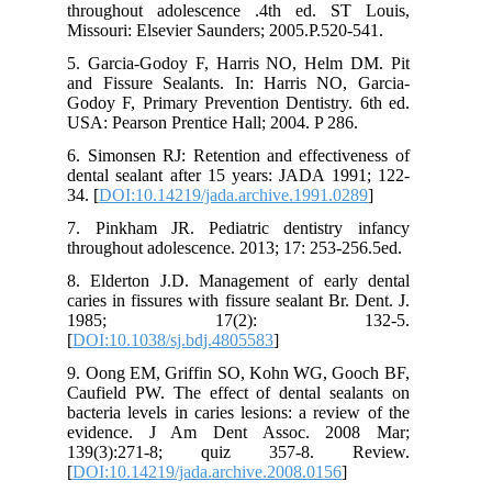
throughout adolescence .4th ed. ST Louis,
Missouri: Elsevier Saunders; 2005.P.520-541.
5. Garcia-Godoy F, Harris NO, Helm DM. Pit
and Fissure Sealants. In: Harris NO, Garcia-
Godoy F, Primary Prevention Dentistry. 6th ed.
USA: Pearson Prentice Hall; 2004. P 286.
6. Simonsen RJ: Retention and effectiveness of
dental sealant after 15 years: JADA 1991; 122-
34. [
DOI:10.14219/jada.archive.1991.0289
]
7. Pinkham JR. Pediatric dentistry infancy
throughout adolescence. 2013; 17: 253-256.5ed.
8. Elderton J.D. Management of early dental
caries in fissures with fissure sealant Br. Dent. J.
1985; 17(2): 132-5.
[
DOI:10.1038/sj.bdj.4805583
]
9. Oong EM, Griffin SO, Kohn WG, Gooch BF,
Caufield PW. The effect of dental sealants on
bacteria levels in caries lesions: a review of the
evidence. J Am Dent Assoc. 2008 Mar;
139(3):271-8; quiz 357-8. Review.
[
DOI:10.14219/jada.archive.2008.0156
]