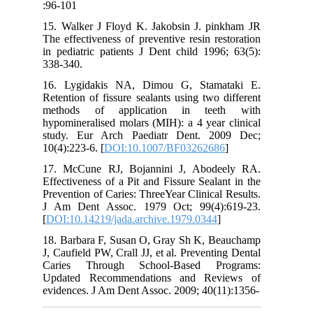
:96-101
15. Walker J Floyd K. Jakobsin J. pinkham JR
The effectiveness of preventive resin restoration
in pediatric patients J Dent child 1996; 63(5):
338-340.
16. Lygidakis NA, Dimou G, Stamataki E.
Retention of fissure sealants using two different
methods of application in teeth with
hypomineralised molars (MIH): a 4 year clinical
study. Eur Arch Paediatr Dent. 2009 Dec;
10(4):223-6. [
DOI:10.1007/BF03262686
]
17. McCune RJ, Bojannini J, Abodeely RA.
Effectiveness of a Pit and Fissure Sealant in the
Prevention of Caries: ThreeYear Clinical Results.
J Am Dent Assoc. 1979 Oct; 99(4):619-23.
[
DOI:10.14219/jada.archive.1979.0344
]
18. Barbara F, Susan O, Gray Sh K, Beauchamp
J, Caufield PW, Crall JJ, et al. Preventing Dental
Caries Through School-Based Programs:
Updated Recommendations and Reviews of
evidences. J Am Dent Assoc. 2009; 40(11):1356-