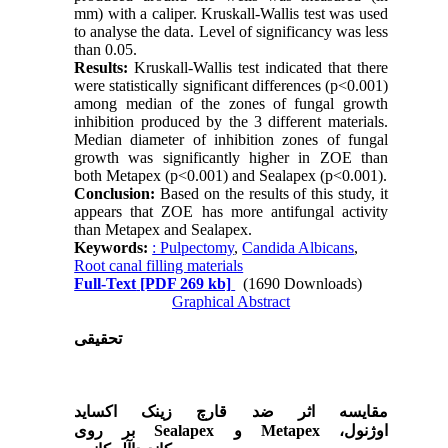
mm) with a caliper. Kruskall-Wallis test was used
to analyse the data. Level of significancy was less
than 0.05.
Results:
Kruskall-Wallis test indicated that there
were statistically significant differences (p<0.001)
among median of the zones of fungal growth
inhibition produced by the 3 different materials.
Median diameter of inhibition zones of fungal
growth was significantly higher in ZOE than
both Metapex (p<0.001) and Sealapex (p<0.001).
Conclusion:
Based on the results of this study, it
appears that ZOE has more antifungal activity
than Metapex and Sealapex.
Keywords:
: Pulpectomy
,
Candida Albicans
,
Root canal filling materials
Full-Text
[PDF 269 kb]
(1690 Downloads)
Graphical Abstract
تحقیقی
مقایسه اثر ضد قارچ
زینک اکساید
بر روی
Sealapex
و
Metapex
اوژنول،