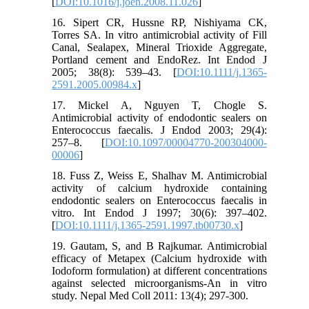
[
DOI:10.1016/j.joen.2008.11.026
]
(Agar
، تست مهاری انتشار در آگار
)
Test
، و تست نفوذ در توبول
Test)
Diffusion Inhibitory
16. Sipert CR, Hussne RP, Nishiyama CK,
استفاده
penetrating test)
(Dentinal tubule
عاجی
Torres SA. In vitro antimicrobial activity of Fill
می شود. گرچه تست مهاری انتشار در آگار
Canal, Sealapex, Mineral Trioxide Aggregate,
Portland cement and EndoRez. Int Endod J
دارای محدودیت‏ هایی
2005; 38(8): 539–43. [
DOI:10.1111/j.1365-
|می باشد، اما این روش ساده بوده، و کاربرد
2591.2005.00984.x
]
11-9
وسیعی دارد.
از جمله موادی که در پرکردن کانال ریشه
17. Mickel A, Nguyen T, Chogle S.
دندان‏های شیری مورد استفاده قرار می گیرد، می
Antimicrobial activity of endodontic sealers on
،
(ZOE)
توان به خمیر زینک اکساید اوژنول
Enterococcus faecalis. J Endod 2003; 29(4):
خمیرهای با بیس یدوفرم و خمیرهای با بیس
257–8. [
DOI:10.1097/00004770-200304000-
کلسیم هیدروکساید اشاره کرد. در این میان خمیر
00006
]
12
زینک‏اکساید اوژنول، کاربرد وسیعتری دارد.
18. Fuss Z, Weiss E, Shalhav M. Antimicrobial
زینک اکساید اوژنول اثر ضدمیکروبی کمی داشته
activity of calcium hydroxide containing
ونسبت به تحلیل ریشه دندان‏های شیری، سرعت
endodontic sealers on Enterococcus faecalis in
14و13
جذب کندتری دارد.
بدین سبب مطلوب بودن
vitro. Int Endod J 1997; 30(6): 397–402.
این ماده سیلر در پالپکتومی دندان‏های شیری مورد
[
DOI:10.1111/j.1365-2591.1997.tb00730.x
]
بحث قرار گرفته است و مطالعاتی برای دستیابی
19. Gautam, S, and B Rajkumar. Antimicrobial
به ماده‏ای مناسبتر و با ویژگی های ضد‏میکروبی
efficacy of Metapex (Calcium hydroxide with
1
بیشتر انجام شده است.
Iodoform formulation) at different concentrations
مواد با بیس کلسیم هیدروکساید جهت ایجاد
against selected microorganisms-An in vitro
خاصیت ضد‏میکروبی به دو یون هیدروکسیل و
study. Nepal Med Coll 2011: 13(4); 297-300.
کلسیم تجزیه