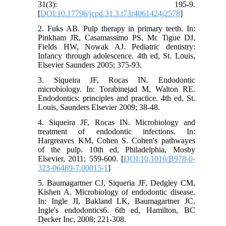
31(3): 195-9.
شد. پلیت ها در دمای 37 درجه سانتی گراد و به
[
DOI:10.17796/jcpd.31.3.t73r4061424j2578
]
مدت 48 ساعت انکوبه شدند. سپس قطر هاله
عدم رشد توسط کولیس برحسب میلی­متر اندازه
2. Fuks AB. Pulp therapy in primary teeth. In:
گیری شد. از تست کروسکال_والیس جهت
Pinkham JR, Casamassimo PS, Mc Tigue DJ,
آنالیزهای آماری استفاده شد و حد معنی داری
Fields HW, Nowak AJ. Pediatric dentistry:
کمتر از 0.05 برای تعیین معناداری اختلاف، در
Infancy through adolescence. 4th ed, St. Louis,
نظر گرفته شد.
Elsevier Saunders 2005; 375-93.
یافته ها
: تست کروسکال_والیس اختلاف معنی
3. Siqueira JF, Rocas IN. Endodontic
داری را بین میانه قطر هاله عدم رشد سه ماده
microbiology. In: Torabinejad M, Walton RE.
میانگین قطر
.(p<
001/0
)
مورد بررسی نشان داد
Endodontics: principles and practice. 4th ed, St.
منطقه ممانعت از رشد قارچ به طور معناداری
Louis, Saunders Elsevier 2009; 38-48.
Sealapex
و
Metapex
بیشتر از
ZOE
در
بود.
نتیجه گیری:
براساس یافته های این مطالعه،
4. Siqueira JF, Rocas IN. Microbiology and
از خاصیت ضدقارچ بیشتری نسبت
ZOE
treatment of endodontic infections. In:
برخوردار
Sealapex
و
Metapex
به
Hargreaves KM, Cohen S. Cohen's pathwayes
می باشد.
of the pulp. 10th ed, Philadelphia, Mosby
Elsevier, 2011; 559-600. [
DOI:10.1016/B978-0-
کلید واژه ها:
پالپکتومی، کاندیداآلبیکانس، مواد
323-06489-7.00015-1
]
پرکننده کانال ریشه
وصول مقاله : 12/05/1394پذیرش مقاله:
5. Baumagartner CJ, Siqueria JF, Dedgley CM,
15/08/1394
Kishen A. Microbiology of endodontic disease.
نویسنده مسوول: دکتر سمیه خرطومیان طوسی
In: Ingle JI, Bakland LK, Baumagartner JC.
so_khoramian@yahoo.com
Ingle's endodontics6. 6th ed, Hamilton, BC
Decker Inc, 2008; 221-308.