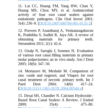
7و6
هستند.
11. Lai CC, Huang FM, Yang HW, Chan Y,
،
PCR
)
Polymerase
Chain Reaction)
با استفاده از
Huang MS, Chou MY, et al. Antimicrobial
کاندیدا آلبیکانس در 21 درصد از کانال­های ریشه
activity of four root canal sealers against
8
عفونی ردیابی شد.
endodontic pathogens. Clin Oral Invest 2001;
همچنین در مطالعات متعدد کاندیدا آلبیکانس یکی
5(4): 236–9. [
DOI:10.1007/s00784-001-0135-2
]
از مقاوم­ترین میکروارگانیسم­­های بعد از درمان
12. Praveen P, Anantharaj A, Venkataragahavan
اندودانتیک
K, Prathibha S, Sudhir R, Jaya AR. A review of
و از دلایل احتمالی شکست درمان ریشه می­
obturating materials for primary teeth.
7
باشد.
Streamdent 2011; 2(1): 42-4.
موفقیت درمان اندودانتیک، علاوه بر حذف یا
کاهش تعداد میکروارگانیسم­های موجود در کانال
13. Ozalp N, Saroglu I, Sonmez H. Evaluation
ریشه، به ممانعت از آلودگی مجدد سیستم کانال
of various root canal filling materials in primary
ریشه پس از درمان نیز بستگی دارد و از آنجایی
molar pulpectomies: an in vivo study. Am J Dent
2005; 18(6): 347–50.
که میکروارگانیسم­ها ممکن است حتی پس از
آماده­سازی بیومکانیکی کانال­ها و کاربرد مواد
14. Mortazavi M, Mesbahi M. Comparison of
شوینده، داخل کانال­ها باقی بمانند، مواد پرکننده
zinc oxide and eugenol, and Vitapex for root
کانال باید توانایی حذف پاتوژن­های باقی­مانده و
canal treatment of necrotic primary teeth. Int J
خنثی کردن محصولات سمی آن­ها و جلوگیری از
Paed Dent 2004; 14(6): 417–24.
عفونت مجدد کانال را داشته باشند؛ بنابراین
[
DOI:10.1111/j.1365-263X.2004.00544.x
]
فعالیت ضدمیکروبی مواد پرکننده کانال بسیار
15. Desai SH, Chandler N. Calcium Hydroxide–
3
مهم و ضروری بنظر می‏رسد.
Based Root Canal Sealers: A Review. J Endod
به منظور ارزیابی ویژگی ضدمیکروبی سیلرهای
2009; 35(4): 475–80.
(Direct Contact
کانال از تست تماس مستقیم