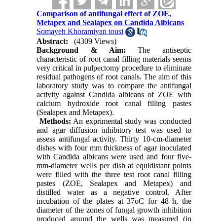
Comparison of antifungal effect of ZOE,
Metapex and Sealapex on Candida Albicans
Somayeh Khoramiyan tousi
Abstract:
(4309 Views)
Background & Aim:
The antiseptic
characteristic of root canal filling materials seems
very critical in pulpectomy procedure to eliminate
residual pathogens of root canals. The aim of this
laboratory study was to compare the antifungal
activity against Candida albicans of ZOE with
calcium hydroxide root canal filling pastes
(Sealapex and Metapex).
Methods:
An exprimental study was conducted
and agar diffusion inhibitory test was used to
assess antifungal activity. Thirty 10-cm-diameter
dishes with four mm thickness of agar inoculated
with Candida albicans were used and four five-
mm-diameter wells per dish at equidistant points
were filled with the three test root canal filling
pastes (ZOE, Sealapex and Metapex) and
distilled water as a negative control. After
incubation of the plates at 37oC for 48 h, the
diameter of the zones of fungal growth inhibition
produced around the wells was measured (in