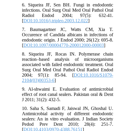
6. Siqueira JF, Sen BH. Fungi in endodontic
infections. Oral Surg Oral Med Oral Pathol Oral
مقدمه
Radiol Endod 2004; 97(5): 632-41.
گر چه درک اهمیت نگهداری دندان­های شیری
[
DOI:10.1016/j.tripleo.2003.12.022
]
افزایش یافته است، اما هنوز بسیاری از دندان­های
7. Baumagartner JC, Watts CM, Xia T.
شیری، زودتر از هنگام از دست می­روند. دندان­های
Occurence of Candida albicans in infections of
شیری علاوه بر ایفای نقش زیبایی، تکلمی و
endodontic origin. J Endod 2000; 26(12): 695-8.
عملکردی، مسئولیت حفظ فضای دندان های
[
DOI:10.1097/00004770-200012000-00003
]
دائمی را نیز بر عهده دارند و لذا ضروری بنظر
می رسد تا جهت جلوگیری از مال اکلوژن، تا
8. Siqueira JF, Rocas IN. Polymerase chain
reaction–based analysis of microorganisms
پایان دوره خود، در دهان باقی بمانند. اما
associated with failed endodontic treatment. Oral
متاسفانه به دلیل بالا بودن میزان پوسیدگی و
Surg Oral Med Oral Pathol Oral Radiol Endod
وضعیت آناتومیک، پالپ آنها سریعا درگیر شده و
2004; 97(1): 85-94. [
DOI:10.1016/S1079-
خدمات درمان پالپ را می طلبند. در صورت
2104(03)00353-6
]
وجود شواهد التهاب پالپی غیرقابل برگشت یا
نکروز پالپ ریشه­ای در شرایطی که دندان دارای
9. Al-shwaimi E. Evaluation of antimicrobial
ساپورت استخوانی مناسب باشد، درمان
effect of root canal sealers. Pakistan oral & Dent
2و1
پالپکتومی تجویز می­شود.
J 2011; 31(2): 432-5.
تحقیقات زیادی ارتباط بین حضور انواع باکتری و
10. Saha S, Samadi F, Jaiswal JN, Ghoshal U.
5-3
بیماریهای پالپ و پری اپیکال را تایید کردند.
Antimicrobial activity of different endodontic
علاوه بر باکتریها، نمونه­هایی از قارچ ها از جمله
sealers: An in vitro evaluation. J Indian Society
کاندیدا، پاتوژن­های فرصت طلب هستند که توانایی
Pedod Prev Dent 2010; 28(4): 251-7.
کلونیزه شدن و عفونت در کانال­های ریشه را دارا
[
DOI:10.4103/0970-4388.76151
]