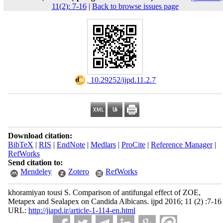
11(2): 7-16
|
Back to browse issues page
‎ 10.29252/ijpd.11.2.7
Download citation:
BibTeX
|
RIS
|
EndNote
|
Medlars
|
ProCite
|
Reference Manager
|
RefWorks
Send citation to:
Mendeley
Zotero
RefWorks
khoramiyan tousi S. Comparison of antifungal effect of ZOE,
Metapex and Sealapex on Candida Albicans. ijpd 2016; 11 (2) :7-16
URL:
http://jiapd.ir/article-1-114-en.html