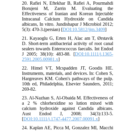
20. Rafiei N, Eftekhar B, Rafiei A, Pourmahdi
|می شوند و محیط قلیایی در اطراف خود ایجاد
Borujeni M, Zarrin M. Evaluating the
می کنند. هر چه این مواد حلالیت بیشتری در آب
Effectiveness of Iranian and Korean Injectable
15
Sealapex
داشته باشند راحتتر تجزیه می‏شوند.
Intracanal Calcium Hydroxide on Candida
که بیس کلسیم هیدروکساید دارد، در آب نامحلول
albicans, In vitro. Jundishapur J Microbiol 2012;
است و اثر ضد میکروبی متفاوتی برای آن
5(3): 470-3.(persian) [
DOI:10.5812/jjm.3409
]
18-16
یک خمیر از
Metapex
گزارش شده است.
21. Kayaoglu G, Erten H, Alac am T, Ørstavik
پیش آماده با بیس کلسیم هیدروکساید است که
D. Short-term antibacterial activity of root canal
جدیداً وارد بازار گردیده و احتمال می رود که
sealers towards Enterococcus faecalis. Int Endod
بواسطه خاصیت محلول در آب بودنش بتواند اثر
J 2005; 38(10): 483-88. [
DOI:10.1111/j.1365-
19
ضد میکروبی بهتری از خود به نمایش بگذارد.
2591.2005.00981.x
]
از آن جایی که بیشتر مطالعاتی که در زمینه
بررسی خاصیت ضدمیکروبی سیلرها انجام شده
22. Himel VT, Mcspadden JT, Goodis HE.
Instruments, materials, and devices. In: Cohen S,
است بر روی سیلرهای دندان­های دائمی می­باشد،
Hargreaves KM. Cohen's pathways of the pulp.
بنابراین بر آن شدیم تا میزان فعالیت ضد
10th ed, Philadelphia, Elsevier Saunders, 2011;
میکروبی مواد مختلفی که در پُرکردن کانال­های
269-82.
ریشه دندان­های شیری کاربرد دارد را بر روی
کاندیدا آلبیکانس بررسی نماییم تا مشخص شود
23. Al-Nazhan S, Al-Obaida M. Effectiveness of
کدام دارو اثر ضد میکروبی قوی­تری دارد و بهتر
a 2 % chlorhexidine so lution mixed with
می­تواند میکروارگانیسم های موجود در کانال
calcium hydroxide against Candida albicans.
دندان پس از آماده­سازی دندان را از بین ببرد و
Aust Endod J, 2008; 34(3):133-5.
احتمال موفقیت درمان را افزایش دهد.
[
DOI:10.1111/j.1747-4477.2007.00091.x
]
24. Kaplan AE, Picca M, Gonzalez MI, Macchi
روش بررسی