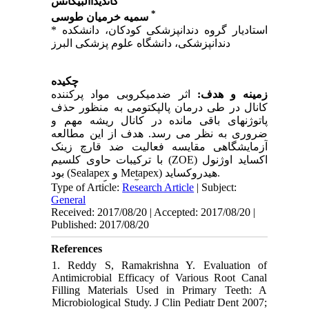
کاندیداآلبیکانس
*
سمیه خرمیان طوسی
* استادیار گروه دندانپزشکی کودکان، دانشکده
دندانپزشکی، دانشگاه علوم پزشکی البرز
چکیده
زمینه و هدف:
اثر ضدمیکروبی مواد پرکننده
کانال در طی درمان پالپکتومی به منظور حذف
پاتوژن­های باقی مانده در کانال ریشه مهم و
ضروری به نظر می رسد. هدف از این مطالعه
آزمایشگاهی مقایسه فعالیت ضد قارچ زینک
با ترکیبات حاوی کلسیم
(ZOE)
اکساید اوژنول
Sealapex
و
Metapex
هیدروکساید (
) بود.
روش بررسی:
یک مطالعه آزمایشگاهی، جهت
Type of Article:
Research Article
| Subject:
ارزیابی فعالیت ضد قارچ طراحی و از تست
General
مهاری انتشار در آگار استفاده گردید. برای این
Received: 2017/08/20 | Accepted: 2017/08/20 |
Published: 2017/08/20
منظور از 30 پلیت به قطر 10 سانتی­متر که محتوی
آگاری به ضخامت چهار میلی­متر و حاوی قارچ
References
کاندیدا­آلبیکانس بود استفاده شد. در هر ظرف،
چهار حفره با فواصل یکسان از هم و به قطر پنج
1. Reddy S, Ramakrishna Y. Evaluation of
میلی­متر در آگار ایجاد گردید. در سه حفره، مواد
Antimicrobial Efficacy of Various Root Canal
Filling Materials Used in Primary Teeth: A
) و در
ZOE
و
Sealapex
و
Metapex
مورد آزمایش (
Microbiological Study. J Clin Pediatr Dent 2007;
یک حفره، آب مقطر به عنوان کنترل منفی ریخته