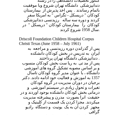
کنکور تحصیلات دانشگاهی را در رشته
دندانپزشکی دانشگاه تهران شروع وبا موفقیت
باتمام رساندند . پس اخذ پذیرش از بیمارستان
کودکان " دریسکل - تگزاس " به امریکا سفر
کردند و دوره سه ساله رزیدنسی دندانپزشکی
کودکان را بیمارستان کودکان " دریسکل " در
سال 1958 شروع کردند.
Driscoll Foundation Children Hospital Corpus
Christi Texas (June 1958 – July 1961)
پس از گذراندن دوره رزیدنسی و مراجعه به
ایران به تدریس در بخش کودکان دانشکده
دندانپزشکی دانشگاه تهران پرداختند .
پس از مد تی به ریا ست بخش کودکان منسوب
و بر اساس مصوبه تشکیل گروه های اموزشی
دانشگاه ، با عنوان مدیر گروه کودکان تاسال
1357 به اموزش و فعالیت خود ادامه دادند. دکتر
برجیان در دوران مدیریت در گروه کودکان
تغیرات و تحول زیادی در سیستم اموزشی و
درمانی بخش کودکان دانشکده بوجود اوردند و در
حقیقت انرا بصورت مدرن و پیشرفته مدیریت
میکردند. مجزا کردن یک قسمت از کلینیک و
مجهز کردن ان به یک یونیت و دستگاه رادیو
گرافی