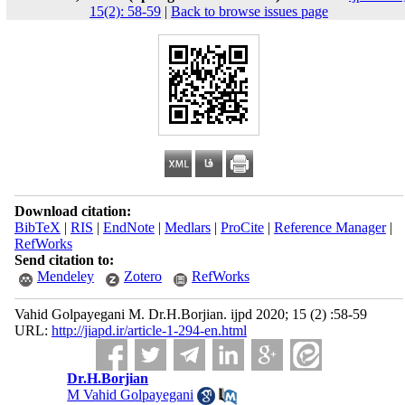
15(2): 58-59
|
Back to browse issues page
Download citation:
BibTeX
|
RIS
|
EndNote
|
Medlars
|
ProCite
|
Reference Manager
|
RefWorks
Send citation to:
Mendeley
Zotero
RefWorks
Vahid Golpayegani M. Dr.H.Borjian. ijpd 2020; 15 (2) :58-59
URL:
http://jiapd.ir/article-1-294-en.html
Dr.H.Borjian
M Vahid Golpayegani