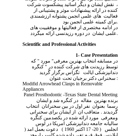
، نقش ایشان و دیگر اساتید پیشکسوت شرکت
کننده در ارائه پیشنهادات موثر و پشتیبانی از
فعالیت های علمی انجمن پشتوانه ارزشمندی
برای کمیته علمی انجمن بود.
در ادامه مختصری از فعالیتها و موفقییت های
علمی ایشان در دوره رزیدنسی ارائه میگردد.
Scientific and Professional Activities
1-
Case Presentation
در مسابقه انتخاب بهترین معرفی" مورد " که
توسط رزیدنت های شرکت کننده در " کنگره
دندانپزشکی ایالت
تگزا
س
برگزار گردید
سخنرانی دکتر برجیان تحت عنوان :
Modifid Arrowhead Clasps in Removable
Appliances
Panel
Prosthodontic
-
Texas State Dental Meeting
برنده بهترین مقاله در کنگره شد و ایشان
رسما بعنوان نفر اول در بین سخنرانان انتخاب
گردیدند . متعاقب ان از ایشان برای سخنرانی
ومعرفی مورد ارائه شده در یکصدمین کنگره
سالیانه جامعه دندانپزشکی امریکا در لوس
انجلس ( 20- 17 اکتبر 1960 ) دعوت بعمل امد (
اپلاینس فوق فرم تغیر داده شده کلسپ اروهد