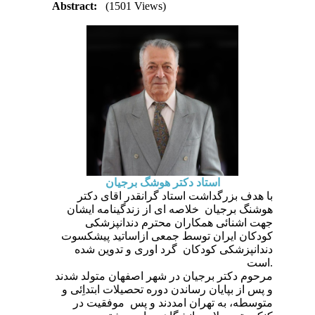
Abstract:
(1501 Views)
استاد دکتر هوشگ برجیان
با هدف بزرگداشت استاد گرانقدر اقای دکتر
هوشنگ برجیان خلاصه ای از زندگینامه ایشان
جهت اشنائی همکاران محترم دندانپزشکی
کودکان ایران توسط جمعی ازاساتید پیشکسوت
دندانپزشکی کودکان گرد اوری و تدوین شده
است.
مرحوم دکتر برجیان در شهر اصفهان متولد شدند
و پس از بپایان رساندن دوره تحصیلات ابتداِئی و
متوسطه، به تهران امددند و پس موفقیت در