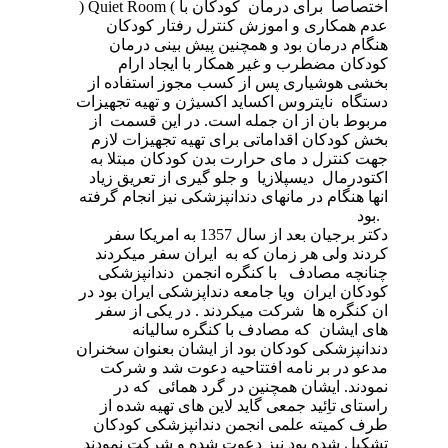
اختصاصا برای درمان کودکان با
(
Quiet Room
)
عدم همکاری و اموزش کنترل رفتار کودکان
هنگام درمان بود و همچنین پیش بینی درمان
کودکان مضطرب و غیر همکار با ایجاد ارام
بخشی هوشیاری پس از کسب مجوز استفاده از
دستگاه نایتروس اکساید اکسیژن و تهیه تجهیزات
مربوط بان از ان جمله است. در این قسمت از
بخش کودکان
اقداماتی برای تهیه تجهیزات لازم
جهت کنترل د مای حرارت بدن کودکان مبتلا به
اکتودرمال
دیسپلازیا و جلو گیری از تعریق زیاد
انها هنگام در مانهای دندانپزشکی نیز انجام گرفته
.
بود
دکتر برجیان بعد از سال 1357 به امریکا سفر
کردند ولی هر زمان که به ایران سفر میکردند
چنانچه مصادف با کنگره انجمن دندانپزشکی
کودکان ایران ویا جامعه دنداپزشکی ایران بود در
ان کنگره ها شرکت میکردند . در یکی از سفر
های ایشان که مصادف با کنگره سالیانه
دندانپزشکی کودکان بود از ایشان بعنوان سخنران
مدعو در بر نامه افتتاحیه دعوت شد و شرکت
نمودند. ایشان همچنین در گرد همائی که در
راستای تاِئید جمعی گاید لاین های تهیه شده از
طرف کمیته علمی انجمن دندانپزشکی کودکان
تشکیل شده بود نیز دعوت شده و شرکت نمودند