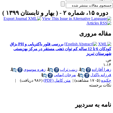
دوره ۱۵، شماره ۲ - ( بهار و تابستان ۱۳۹۹ )
قاله مروری
بررسی فلور باکتریایی و PH بزاق
کودکان 6 تا 12 ساله کم توان ذهنی مستقر در مرکز بهزیستی
هرستان تبریز
.
۱۴
هرا آقازاده
،
زینب تراب
،
زهره موسوی
،
رزانه پاکدل
،
مرجان ایمانی
کیده
(۱۷۰۵ مشاهده)
|
متن کامل (PDF)
(۹۸۶ دریافت)
|
کات برجسته
امه به سردبیر