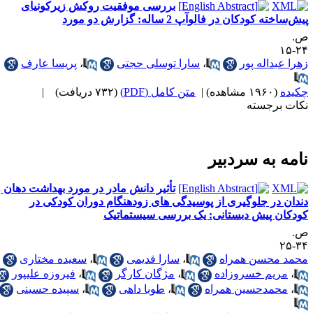
بررسی موفقیت روکش زیرکونیای
ش‌ساخته کودکان در فالوآپ 2 ساله: گزارش دو مورد
.
۲۴-
هرا عبداله پور
،
سارا توسلی حجتی
،
پریسا عارف
کیده
(۱۹۶۰ مشاهده)
|
متن کامل (PDF)
(۷۳۲ دریافت)
|
کات برجسته
امه به سردبیر
تأثیر دانش مادر در مورد بهداشت دهان و
ندان در جلوگیری از پوسیدگی های زودهنگام دوران کودکی در
ودکان پیش دبستانی: یک بررسی سیستماتیک
.
۳۴-
حمد محسن همراه
،
سارا قدیمی
،
سعیده مختاری
،
مریم خسروزاده
،
مژگان کارگر
،
فیروزه علیپور
،
محمدحسین همراه
،
طوبا داهی
،
سپیده حسینی