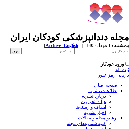
جله دندانپزشکی کودکان ایران
به 15 مرداد 1405
|
English
]
Archive
[
ورود خودکار
ت نام
زیابی رمز عبور
صفحه اصلی
اطلاعات نشریه
درباره نشریه
هیات تحریریه
اهداف و زمینه‌ها
اخبار نشریه
آرشیو مجله و مقالات
کلیه شماره‌های مجله
آخرین شماره