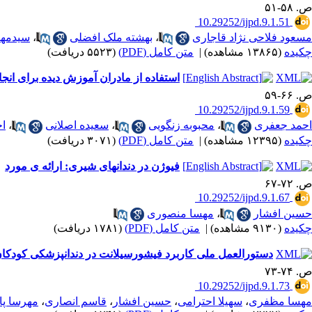
ص. ۵۸-۵۱
‎ 10.29252/ijpd.9.1.51
مسعود فلاحی نژاد قاجاری
،
بهشته ملک افضلی
،
سیدمهدی
چکیده
(۱۳۸۶۵ مشاهده)
|
متن کامل (PDF)
(۵۵۲۳ دریافت)
استفاده از مادران آموزش دیده برای انجا
ص. ۶۶-۵۹
‎ 10.29252/ijpd.9.1.59
احمد جعفری
،
محبوبه زنگویی
،
سعیده اصلانی
،
ا
چکیده
(۱۲۳۹۵ مشاهده)
|
متن کامل (PDF)
(۳۰۷۱ دریافت)
فیوژن در دندانهای شیری: ارائه ی مورد
ص. ۷۲-۶۷
‎ 10.29252/ijpd.9.1.67
حسین افشار
،
مهسا منصوری
چکیده
(۹۱۳۰ مشاهده)
|
متن کامل (PDF)
(۱۷۸۱ دریافت)
دستورالعمل ملی کاربرد فیشورسیلانت در دندانپزشکی کودکان (389
ص. ۷۴-۷۳
‎ 10.29252/ijpd.9.1.73
مهسا مظفری
،
سهیلا احترامی
،
حسین افشار
،
قاسم انصاری
،
مهرسا پا