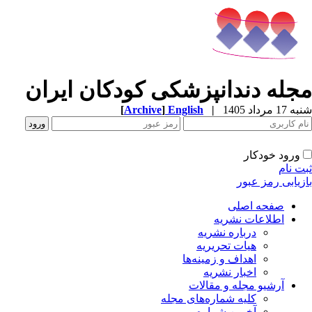
مجله دندانپزشکی کودکان ایران
شنبه 17 مرداد 1405
|
English
]
Archive
[
ورود خودکار
ثبت نام
بازیابی رمز عبور
صفحه اصلی
اطلاعات نشریه
درباره نشریه
هیات تحریریه
اهداف و زمینه‌ها
اخبار نشریه
آرشیو مجله و مقالات
کلیه شماره‌های مجله
آخرین شماره