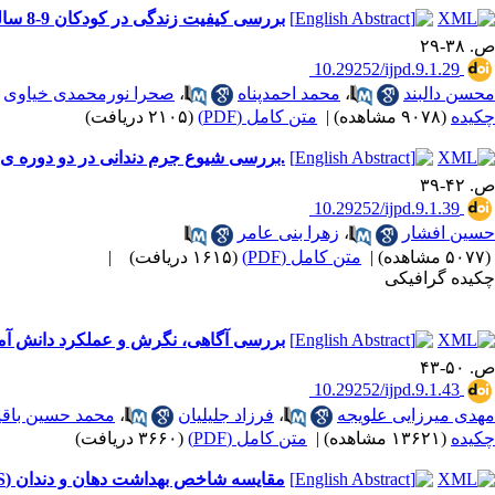
بررسی کیفیت زندگی در کودکان 9-8 ساله دارای براکسیسم دبستان های شهر همدان در سال 92-1391
ص. ۳۸-۲۹
‎ 10.29252/ijpd.9.1.29
محسن دالبند
،
محمد احمدپناه
،
صحرا نورمحمدی خیاوی
چکیده
(۹۰۷۸ مشاهده)
|
متن کامل (PDF)
(۲۱۰۵ دریافت)
.بررسی شیوع جرم دندانی در دو دوره ی
ص. ۴۲-۳۹
‎ 10.29252/ijpd.9.1.39
حسین افشار
،
زهرا بنی عامر
(۵۰۷۷ مشاهده)
|
متن کامل (PDF)
(۱۶۱۵ دریافت)
|
چکیده گرافیکی
بررسی آگاهی، نگرش و عملکرد دانش آمو
ص. ۵۰-۴۳
‎ 10.29252/ijpd.9.1.43
مهدی میرزایی علویجه
،
فرزاد جلیلیان
،
محمد حسین باقی
چکیده
(۱۳۶۲۱ مشاهده)
|
متن کامل (PDF)
(۳۶۶۰ دریافت)
مقایسه شاخص بهداشت دهان و دندان (OHI-S) دانش‌آموزان راهنمایی شهری و روستایی شهرستان شهریار