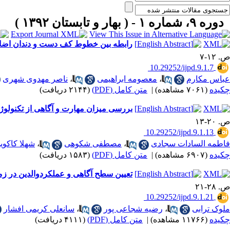
دوره ۹، شماره ۱ - ( بهار و تابستان ۱۳۹۲ )
رابطه بین خطوط کف دست و دندان اضا
ص. ۱۲-۷
‎ 10.29252/ijpd.9.1.7
عباس مکارم
،
معصومه ابراهیمی
،
ناصر مهدوی شهری
چکیده
(۷۰۶۱ مشاهده)
|
متن کامل (PDF)
(۲۱۴۴ دریافت)
بررسی میزان مهارت و آگاهی از تکنولوژ
ص. ۲۰-۱۳
‎ 10.29252/ijpd.9.1.13
فاطمه السادات سجادی
،
مصطفی شکوهی
،
شهلا کاکوی
چکیده
(۶۹۰۷ مشاهده)
|
متن کامل (PDF)
(۱۵۸۳ دریافت)
تعیین سطح آگاهی و عملکردوالدین در زمینه
ص. ۲۸-۲۱
‎ 10.29252/ijpd.9.1.21
ملوک ترابی
،
رضیه شجاعی پور
،
سانعلی کریمی افشار
چکیده
(۱۱۷۶۶ مشاهده)
|
متن کامل (PDF)
(۴۱۱۱ دریافت)