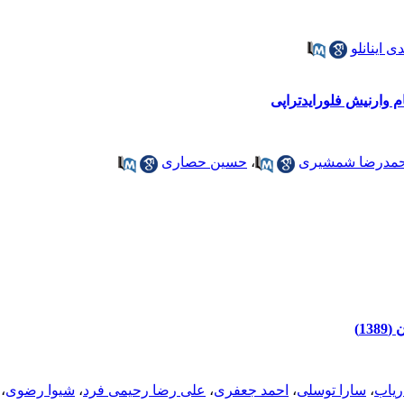
 اینانلو
م وارنیش فلورایدتراپی
حمدرضا شمشیری
،
حسین حصاری
1)
ریاب
،
سارا توسلی
،
احمد جعفری
،
علی رضا رحیمی فرد
،
شیوا رضوی
،