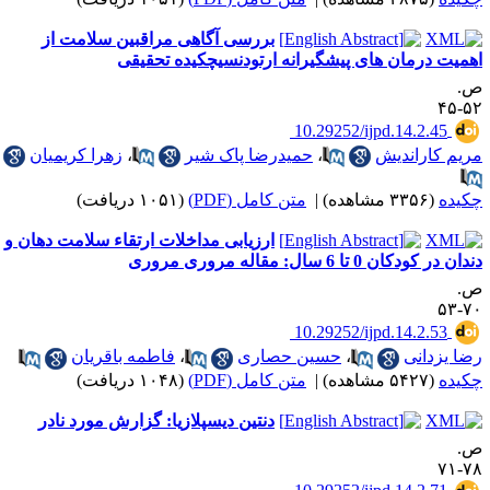
بررسی آگاهی مراقبین سلامت از
همیت درمان های پیشگیرانه ارتودنسیچکیده تحقیقی
.
۵۲-
‎ 10.29252/ijpd.14.2.45
ریم کاراندیش
،
حمیدرضا پاک شیر
،
زهرا کریمیان
کیده
(۳۳۵۶ مشاهده)
|
متن کامل (PDF)
(۱۰۵۱ دریافت)
ارزیابی مداخلات ارتقاء سلامت دهان و
ان در کودکان 0 تا 6 سال: مقاله مروری مروری
.
۷۰-
‎ 10.29252/ijpd.14.2.53
ضا یزدانی
،
حسین حصاری
،
فاطمه باقریان
کیده
(۵۴۲۷ مشاهده)
|
متن کامل (PDF)
(۱۰۴۸ دریافت)
دنتین دیسپلازیا: گزارش مورد نادر
.
۷۸-