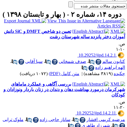
دوره ۱۴، شماره ۲ - ( بهار و تابستان ۱۳۹۸ )
تعیین دو شاخص DMFT و SiC دانش
موزان دختر پانزده ساله شهرستان رشت
.
۱۰
‎ 10.29252/ijpd.14.2.1
تایون سالم
،
صدف شمخانی
،
سبا آقایی
،
لهه ابراهیم زاده
کیده
(۳۸۱۹ مشاهده)
|
متن کامل (PDF)
(۱۰۷۲ دریافت)
بررسی آگاهی و عملکرد ماماهای
هرکرمان درمورد بهداشت دهان و دندان در زنان باردار ونوزادان و
ودکان
.
۲۰-
‎ 10.29252/ijpd.14.2.11
رضیه کریمی افشار
،
ساناز حاجی زاده
،
ملوک ترابی
،
شهرزاد طاهری