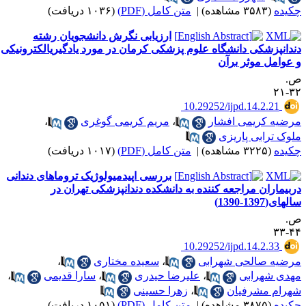
کیده
(۳۵۸۳ مشاهده)
|
متن کامل (PDF)
(۱۰۳۶ دریافت)
ارزیابی نگرش دانشجویان رشته
ندانپزشکی دانشگاه علوم پزشکی کرمان در مورد یادگیریالکترونیکی
 عوامل موثر برآن
.
۳۲-
‎ 10.29252/ijpd.14.2.21
رضیه کریمی افشار
،
مریم کریمی گوغری
،
لوک ترابی پاریزی
کیده
(۳۲۲۵ مشاهده)
|
متن کامل (PDF)
(۱۰۱۷ دریافت)
بررسی اپیدمیولوژیک تروماهای دندانی
ربیماران مراجعه کننده به دانشکده دندانپزشکی تهران در
لهای(1397-1390)
.
۴۴-
‎ 10.29252/ijpd.14.2.33
رضیه صالحی شهرابی
،
سعیده مختاری
،
هدی شهرابی
،
علیرضا حیدری
،
سارا قدیمی
،
هرام مشرفیان
،
زهرا حسینی
کیده
(۳۸۷۵ مشاهده)
|
متن کامل (PDF)
(۱۰۵۱ دریافت)