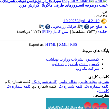
مورد نادر از مزیودنس دوتایی همزمان با
یبت دوطرفه انسیزورهای طرفی ماگزیلا: گزارش مورد
.
۱۲۸-۱
‎ 10.29252/ijpd.14.2.119
دا صلح جو
،
فرانک رزمجویی
کیده
(۲۵۴۴ مشاهده)
|
متن کامل (PDF)
(۱۱۷۳ دریافت)
Export as:
HTML
|
XML
|
RSS
یگاه های مرتبط
کمیسیون نشریات وزارت بهداشت
کمسیون نشریات وزارت علوم
شرکت یکتاوب
مات کلیدی
ریه
,
مجله علمی
,
مقاله علمی
,
کلمه شماره یک
, کلمه شماره یک,
مه شماره یک
,
کلمه شماره یک
, کلمه شماره دو,
کلمه شماره یک
,
مه دو
رسنجی