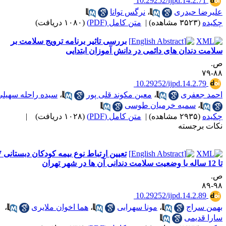
‎ 10.29252/ijpd.14.2.71
لیرضا حیدری
،
نرگس توانا
کیده
(۳۵۲۳ مشاهده)
|
متن کامل (PDF)
(۱۰۸۰ دریافت)
بررسی تاثیر برنامه ترویج سلامت بر
لامت دندان های دائمی در دانش آموزان ابتدایی
.
۸۸-
‎ 10.29252/ijpd.14.2.79
حمد جعفری
،
معین مکوند قلی پور
،
سیده راحله سهیلی
،
سمیه خرمیان طوسی
کیده
(۲۹۳۵ مشاهده)
|
متن کامل (PDF)
(۱۰۲۸ دریافت)
|
کات برجسته
تعیین ارتباط نوع بیمه کودکان دبستانی 7
سلامت دندانی آن ها در شهر تهران
.
۹۸-
‎ 10.29252/ijpd.14.2.89
همن سراج
،
مونا سهرابی
،
هما اخوان ملایری
،
ارا قدیمی