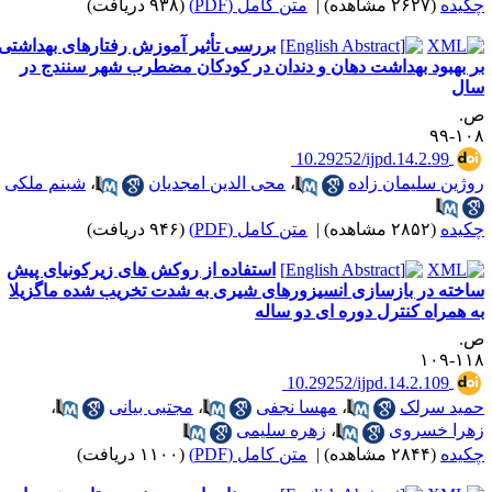
کیده
(۲۶۲۷ مشاهده)
|
متن کامل (PDF)
(۹۳۸ دریافت)
بررسی تأثیر آموزش رفتارهای بهداشتی
ر بهبود بهداشت دهان و دندان در کودکان مضطرب شهر سنندج در
ال
.
۱۰۸-
‎ 10.29252/ijpd.14.2.99
وژین سلیمان زاده
،
محی الدین امجدیان
،
شبنم ملکی
کیده
(۲۸۵۲ مشاهده)
|
متن کامل (PDF)
(۹۴۶ دریافت)
استفاده از روکش های زیرکونیای پیش
اخته در بازسازی انسیزورهای شیری به شدت تخریب شده ماگزیلا
ه همراه کنترل دوره ای دو ساله
.
۱۱۸-۱
‎ 10.29252/ijpd.14.2.109
مید سرلک
،
مهسا نجفی
،
مجتبی بیانی
،
هرا خسروی
،
زهره سلیمی
کیده
(۲۸۴۴ مشاهده)
|
متن کامل (PDF)
(۱۱۰۰ دریافت)